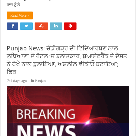
ਜਾਂਚ ਨੂੰ ਲੈ …
Read More »
Punjab News: ਚੰਡੀਗੜ੍ਹ ਦੀ ਵਿਦਿਆਰਥਣ ਨਾਲ
ਲੁਧਿਆਣਾ ਦੇ ਹੋਟਲ ‘ਚ ਬਲਾਤਕਾਰ, ਬੁਆਏਫ੍ਰੈਂਡ ਦੇ ਦੋਸਤ
ਨੇ ਧੋਖੇ ਨਾਲ ਬੁਲਾਇਆ, ਅਸ਼ਲੀਲ ਵੀਡੀਓ ਬਣਾਇਆ;
ਫਿਰ
4 days ago
Punjab