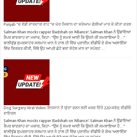
Punjab ”ਚ ਵੱਡੀ ਵਾਰਦਾਤ! ਰਾਹ ”ਚ ਘੇਰ ਨੌਜਵਾਨ ਦਾ ਸ਼ਰੇਆਮ ਗੋਲ਼ੀਆਂ ਮਾਰ ਕੇ ਕੀਤਾ ਕਤਲ
Salman Khan mocks rapper Badshah on ‘Alliance’: Salman Khan ਨੇ ਉਡਾਇਆ
ਰੈਪਰ ਬਾਦਸ਼ਾਹ ਦਾ ਮਜ਼ਾਕ, ਕਿਹਾ- ”ਉਸ ਨੂੰ ਸਮਝ ਆਈ ਕਿ ਉਸਨੇ ਕੀ ਸਮਝਾਇਆ ਹੈ…”
ਬਾਲੀਵੁੱਡ ਸੁਪਰਸਾਟਰ ਸਲਮਾਨ ਖਾਨ ਨੇ ਹਾਲ ਹੀ ਵਿੱਚ ਪ੍ਰਾਈਮ ਵੀਡੀਓ ਦੇ ਸ਼ੋਅ ‘ਅਲਾਇੰਸ’
ਵਿੱਚ ਸ਼ਿਰਕਤ ਕੀਤੀ, ਜਿੱਥੇ ਉਹ ਆਪਣੇ ਛੋਟੇ ਭਰਾ ਸੋਹੇਲ ਖਾਨ ਦਾ ਸਪੋਰਟ …
Dog Surgery Viral Video: ਇਨਸਾਨ ਤੋਂ ‘ਕੁੱਤਾ’ ਬਣਨ ਲਈ ਖ਼ਰਚ ਦਿੱਤੇ 220 ਕਰੋੜ; ਵੀਡੀਓ
ਵਾਇਰਲ
Salman Khan mocks rapper Badshah on ‘Alliance’: Salman Khan ਨੇ ਉਡਾਇਆ
ਰੈਪਰ ਬਾਦਸ਼ਾਹ ਦਾ ਮਜ਼ਾਕ, ਕਿਹਾ- ”ਉਸ ਨੂੰ ਸਮਝ ਆਈ ਕਿ ਉਸਨੇ ਕੀ ਸਮਝਾਇਆ ਹੈ…”
ਬਾਲੀਵੁੱਡ ਸੁਪਰਸਾਟਰ ਸਲਮਾਨ ਖਾਨ ਨੇ ਹਾਲ ਹੀ ਵਿੱਚ ਪ੍ਰਾਈਮ ਵੀਡੀਓ ਦੇ ਸ਼ੋਅ ‘ਅਲਾਇੰਸ’