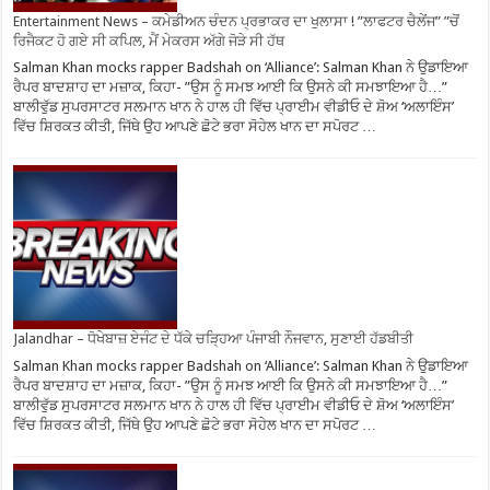
Entertainment News – ਕਮੇਡੀਅਨ ਚੰਦਨ ਪ੍ਰਭਾਕਰ ਦਾ ਖੁਲਾਸਾ ! ”ਲਾਫਟਰ ਚੈਲੇਂਜ” ”ਚੋਂ
ਰਿਜੈਕਟ ਹੋ ਗਏ ਸੀ ਕਪਿਲ, ਮੈਂ ਮੇਕਰਸ ਅੱਗੇ ਜੋੜੇ ਸੀ ਹੱਥ
Salman Khan mocks rapper Badshah on ‘Alliance’: Salman Khan ਨੇ ਉਡਾਇਆ
ਰੈਪਰ ਬਾਦਸ਼ਾਹ ਦਾ ਮਜ਼ਾਕ, ਕਿਹਾ- ”ਉਸ ਨੂੰ ਸਮਝ ਆਈ ਕਿ ਉਸਨੇ ਕੀ ਸਮਝਾਇਆ ਹੈ…”
ਬਾਲੀਵੁੱਡ ਸੁਪਰਸਾਟਰ ਸਲਮਾਨ ਖਾਨ ਨੇ ਹਾਲ ਹੀ ਵਿੱਚ ਪ੍ਰਾਈਮ ਵੀਡੀਓ ਦੇ ਸ਼ੋਅ ‘ਅਲਾਇੰਸ’
ਵਿੱਚ ਸ਼ਿਰਕਤ ਕੀਤੀ, ਜਿੱਥੇ ਉਹ ਆਪਣੇ ਛੋਟੇ ਭਰਾ ਸੋਹੇਲ ਖਾਨ ਦਾ ਸਪੋਰਟ …
Jalandhar – ਧੋਖੇਬਾਜ਼ ਏਜੰਟ ਦੇ ਧੱਕੇ ਚੜ੍ਹਿਆ ਪੰਜਾਬੀ ਨੌਜਵਾਨ, ਸੁਣਾਈ ਹੱਡਬੀਤੀ
Salman Khan mocks rapper Badshah on ‘Alliance’: Salman Khan ਨੇ ਉਡਾਇਆ
ਰੈਪਰ ਬਾਦਸ਼ਾਹ ਦਾ ਮਜ਼ਾਕ, ਕਿਹਾ- ”ਉਸ ਨੂੰ ਸਮਝ ਆਈ ਕਿ ਉਸਨੇ ਕੀ ਸਮਝਾਇਆ ਹੈ…”
ਬਾਲੀਵੁੱਡ ਸੁਪਰਸਾਟਰ ਸਲਮਾਨ ਖਾਨ ਨੇ ਹਾਲ ਹੀ ਵਿੱਚ ਪ੍ਰਾਈਮ ਵੀਡੀਓ ਦੇ ਸ਼ੋਅ ‘ਅਲਾਇੰਸ’
ਵਿੱਚ ਸ਼ਿਰਕਤ ਕੀਤੀ, ਜਿੱਥੇ ਉਹ ਆਪਣੇ ਛੋਟੇ ਭਰਾ ਸੋਹੇਲ ਖਾਨ ਦਾ ਸਪੋਰਟ …