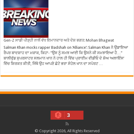
Gen-Z ਸਾਡੀ ਪੀੜ੍ਹੀ ਨਾਲੋਂ ਵੱਧ ਇਮਾਨਦਾਰ ਅਤੇ ਦੇਸ਼ ਭਗਤ: Mohan Bhagwat
Salman Khan mocks rapper Badshah on ‘Alliance’: Salman Khan ਨੇ ਉਡਾਇਆ
ਰੈਪਰ ਬਾਦਸ਼ਾਹ ਦਾ ਮਜ਼ਾਕ, ਕਿਹਾ- ”ਉਸ ਨੂੰ ਸਮਝ ਆਈ ਕਿ ਉਸਨੇ ਕੀ ਸਮਝਾਇਆ ਹੈ…”
ਬਾਲੀਵੁੱਡ ਸੁਪਰਸਾਟਰ ਸਲਮਾਨ ਖਾਨ ਨੇ ਹਾਲ ਹੀ ਵਿੱਚ ਪ੍ਰਾਈਮ ਵੀਡੀਓ ਦੇ ਸ਼ੋਅ ‘ਅਲਾਇੰਸ’
ਵਿੱਚ ਸ਼ਿਰਕਤ ਕੀਤੀ, ਜਿੱਥੇ ਉਹ ਆਪਣੇ ਛੋਟੇ ਭਰਾ ਸੋਹੇਲ ਖਾਨ ਦਾ ਸਪੋਰਟ …
3
© Copyright 2026, All Rights Reserved