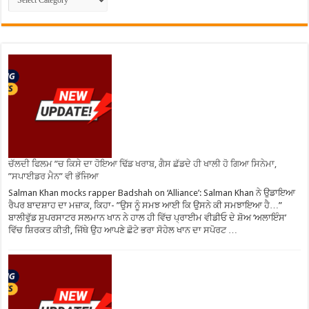
ਚੱਲਦੀ ਫਿਲਮ ”ਚ ਕਿਸੇ ਦਾ ਹੋਇਆ ਢਿੱਡ ਖਰਾਬ, ਗੈਸ ਛੱਡਦੇ ਹੀ ਖਾਲੀ ਹੋ ਗਿਆ ਸਿਨੇਮਾ,
”ਸਪਾਈਡਰ ਮੈਨ” ਵੀ ਭੱਜਿਆ
Salman Khan mocks rapper Badshah on ‘Alliance’: Salman Khan ਨੇ ਉਡਾਇਆ
ਰੈਪਰ ਬਾਦਸ਼ਾਹ ਦਾ ਮਜ਼ਾਕ, ਕਿਹਾ- ”ਉਸ ਨੂੰ ਸਮਝ ਆਈ ਕਿ ਉਸਨੇ ਕੀ ਸਮਝਾਇਆ ਹੈ…”
ਬਾਲੀਵੁੱਡ ਸੁਪਰਸਾਟਰ ਸਲਮਾਨ ਖਾਨ ਨੇ ਹਾਲ ਹੀ ਵਿੱਚ ਪ੍ਰਾਈਮ ਵੀਡੀਓ ਦੇ ਸ਼ੋਅ ‘ਅਲਾਇੰਸ’
ਵਿੱਚ ਸ਼ਿਰਕਤ ਕੀਤੀ, ਜਿੱਥੇ ਉਹ ਆਪਣੇ ਛੋਟੇ ਭਰਾ ਸੋਹੇਲ ਖਾਨ ਦਾ ਸਪੋਰਟ …