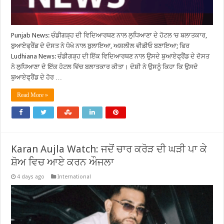
Punjab News: ਚੰਡੀਗੜ੍ਹ ਦੀ ਵਿਦਿਆਰਥਣ ਨਾਲ ਲੁਧਿਆਣਾ ਦੇ ਹੋਟਲ ‘ਚ ਬਲਾਤਕਾਰ,
ਬੁਆਏਫ੍ਰੈਂਡ ਦੇ ਦੋਸਤ ਨੇ ਧੋਖੇ ਨਾਲ ਬੁਲਾਇਆ, ਅਸ਼ਲੀਲ ਵੀਡੀਓ ਬਣਾਇਆ; ਫਿਰ
Ludhiana News: ਚੰਡੀਗੜ੍ਹ ਦੀ ਇੱਕ ਵਿਦਿਆਰਥਣ ਨਾਲ ਉਸਦੇ ਬੁਆਏਫ੍ਰੈਂਡ ਦੇ ਦੋਸਤ
ਨੇ ਲੁਧਿਆਣਾ ਦੇ ਇੱਕ ਹੋਟਲ ਵਿੱਚ ਬਲਾਤਕਾਰ ਕੀਤਾ। ਦੋਸ਼ੀ ਨੇ ਉਸਨੂੰ ਕਿਹਾ ਕਿ ਉਸਦੇ
ਬੁਆਏਫ੍ਰੈਂਡ ਦੇ ਹੋਰ …
Read More »
Karan Aujla Watch: ਜਦੋਂ ਚਾਰ ਕਰੋੜ ਦੀ ਘੜੀ ਪਾ ਕੇ
ਸ਼ੋਅ ਵਿਚ ਆਏ ਕਰਨ ਔਜਲਾ
4 days ago
International