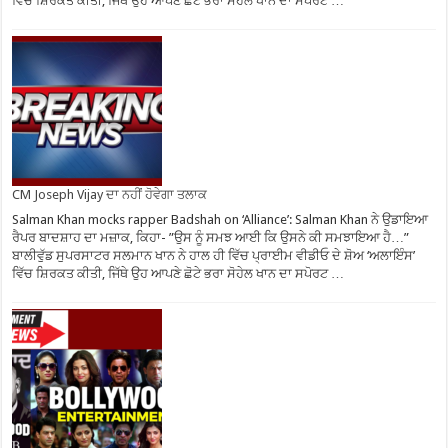
ਵਿੱਚ ਸ਼ਿਰਕਤ ਕੀਤੀ, ਜਿੱਥੇ ਉਹ ਆਪਣੇ ਛੋਟੇ ਭਰਾ ਸੋਹੇਲ ਖਾਨ ਦਾ ਸਪੋਰਟ …
CM Joseph Vijay ਦਾ ਨਹੀਂ ਹੋਵੇਗਾ ਤਲਾਕ
Salman Khan mocks rapper Badshah on ‘Alliance’: Salman Khan ਨੇ ਉਡਾਇਆ
ਰੈਪਰ ਬਾਦਸ਼ਾਹ ਦਾ ਮਜ਼ਾਕ, ਕਿਹਾ- ”ਉਸ ਨੂੰ ਸਮਝ ਆਈ ਕਿ ਉਸਨੇ ਕੀ ਸਮਝਾਇਆ ਹੈ…”
ਬਾਲੀਵੁੱਡ ਸੁਪਰਸਾਟਰ ਸਲਮਾਨ ਖਾਨ ਨੇ ਹਾਲ ਹੀ ਵਿੱਚ ਪ੍ਰਾਈਮ ਵੀਡੀਓ ਦੇ ਸ਼ੋਅ ‘ਅਲਾਇੰਸ’
ਵਿੱਚ ਸ਼ਿਰਕਤ ਕੀਤੀ, ਜਿੱਥੇ ਉਹ ਆਪਣੇ ਛੋਟੇ ਭਰਾ ਸੋਹੇਲ ਖਾਨ ਦਾ ਸਪੋਰਟ …