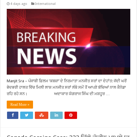
4 days ago
International
Manjit Sra – ਪੰਜਾਬੀ ਫ਼ਿਲਮ ‘ਕਬਜ਼ਾ’ ਦੇ ਨਿਰਮਾਤਾ ਮਨਜੀਤ ਸਰਾਂ ਦਾ ਦੇਹਾਂਤ: ਜੱਦੀ ਘਰੋਂ
ਭੇਦਭਰੀ ਹਾਲਤ ਵਿੱਚ ਮਿਲੀ ਲਾਸ਼ ਮਨਜੀਤ ਸਰਾਂ ਲੰਬੇ ਸਮੇਂ ਤੋਂ ਆਪਣੇ ਬੱਚਿਆਂ ਨਾਲ ਕੈਨੇਡਾ
ਰਹਿ ਰਹੇ ਸਨ। ਅਦਾਕਾਰ ਯੋਗਰਾਜ ਸਿੰਘ ਦੀ ਮਸ਼ਹੂਰ …
Read More »