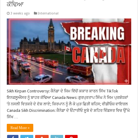
ਕੱਢਿਆ
3 weeks ago
International
Sikh Kirpan Controversy: ਕੈਨੇਡਾ ਦੇ ਜਿਮ ਵਿੱਚੋਂ ਕਕਾਰ ਕਾਰਨ ਸਿੱਖ TikTok
ਇਨਫਲੂਐਂਸਰ ਨੂੰ ਬਾਹਰ ਕੱਢਿਆ Canada News: ਗੁਰਪ੍ਰਤਾਪ ਸਿੰਘ ਨੇ ਜਿਮ ਪ੍ਰਬੰਧਕਾਂ
’ਤੇ ਨਸਲੀ ਵਿਤਕਰੇ ਦੇ ਦੋਸ਼ ਲਾਏ; ਕਿਰਪਾਨ ਨੂੰ ਲੈ ਕੇ ਮੁੜ ਛਿੜੀ ਬਹਿਸ; ਵੀਡੀਓਜ਼ ਵਾਇਰਲ
Canada Sikh Discrimination: ਕੈਨੇਡਾ ਦੇ ਓਂਟਾਰੀਓ ਸੂਬੇ ਦੇ ਸ਼ਹਿਰ ਵਿੰਡਸਰ ਵਿਚ ਉੱਘੇ
ਸਿੱਖ …
Read More »