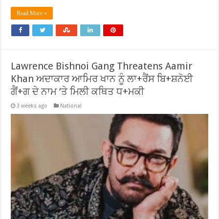
Read More »
Lawrence Bishnoi Gang Threatens Aamir
Khan ਅਦਾਕਾਰ ਆਮਿਰ ਖਾਨ ਨੂੰ ਲਾ+ਰੈਂਸ ਬਿ+ਸ਼ਨੋਈ
ਗੈਂ+ਗ ਦੇ ਨਾਮ ‘ਤੇ ਮਿਲੀ ਕਥਿਤ ਧ+ਮਕੀ
3 weeks ago
National