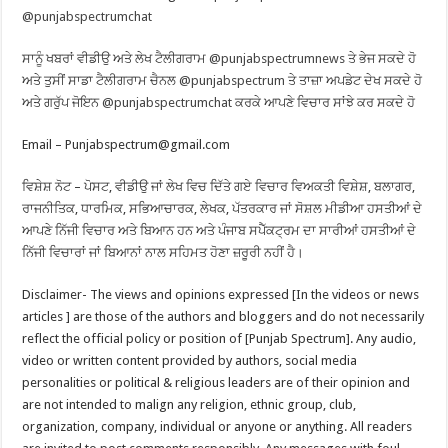
@punjabspectrumchat
ਸਾਨੂੰ ਖਬਰਾਂ ਵੀਡੀਉ ਅਤੇ ਲੇਖ ਟੈਲੀਗਰਾਮ
@punjabspectrumnews
ਤੇ ਭੇਜ ਸਕਦੇ ਹੋ
ਅਤੇ ਤੁਸੀਂ ਸਾਡਾ ਟੈਲੀਗਰਾਮ ਚੈਨਲ
@punjabspectrum
ਤੇ ਤਾਜ਼ਾ ਅਪਡੇਟ ਦੇਖ ਸਕਦੇ ਹੋ
ਅਤੇ ਗਰੁੱਪ ਜੋਇਨ
@punjabspectrumchat
ਕਰਕੇ ਆਪਣੇ ਵਿਚਾਰ ਸਾਂਝੇ ਕਰ ਸਕਦੇ ਹੋ
Email –
Punjabspectrum@gmail.com
ਵਿਸ਼ੇਸ਼ ਨੋਟ – ਪੋਸਟ, ਵੀਡੀਉ ਜਾਂ ਲੇਖ ਵਿਚ ਦਿੱਤੇ ਗਏ ਵਿਚਾਰ ਵਿਅਕਤੀ ਵਿਸ਼ੇਸ਼, ਬਲਾਗਰ,
ਰਾਜਨੀਤਿਕ, ਧਾਰਮਿਕ, ਸਭਿਆਚਾਰਕ, ਲੇਖਕ, ਪੱਤਰਕਾਰ ਜਾਂ ਸੋਸ਼ਲ ਮੀਡੀਆ ਹਸਤੀਆਂ ਦੇ
ਆਪਣੇ ਨਿੱਜੀ ਵਿਚਾਰ ਅਤੇ ਬਿਆਨ ਹਨ ਅਤੇ ਪੰਜਾਬ ਸਪੈੱਕਟ੍ਰਮ ਦਾ ਸਾਰੀਆਂ ਹਸਤੀਆਂ ਦੇ
ਨਿੱਜੀ ਵਿਚਾਰਾਂ ਜਾਂ ਬਿਆਨਾਂ ਨਾਲ ਸਹਿਮਤ ਹੋਣਾ ਜ਼ਰੂਰੀ ਨਹੀਂ ਹੈ।
Disclaimer- The views and opinions expressed [In the videos or news
articles ] are those of the authors and bloggers and do not necessarily
reflect the official policy or position of [Punjab Spectrum]. Any audio,
video or written content provided by authors, social media
personalities or political & religious leaders are of their opinion and
are not intended to malign any religion, ethnic group, club,
organization, company, individual or anyone or anything. All readers