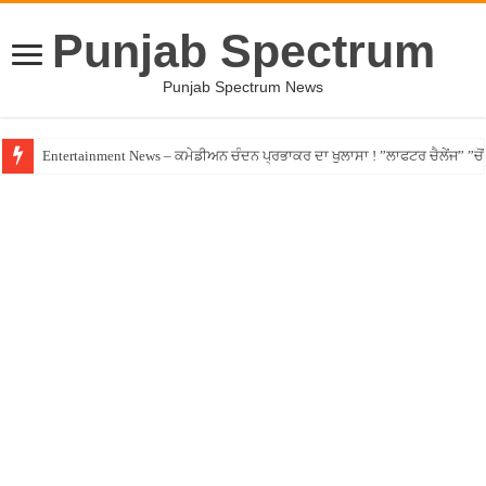
Punjab Spectrum
Punjab Spectrum News
Entertainment News – ਕਮੇਡੀਅਨ ਚੰਦਨ ਪ੍ਰਭਾਕਰ ਦਾ ਖੁਲਾਸਾ ! ”ਲਾਫਟਰ ਚੈਲੇਂਜ” ”ਚੋਂ ਰ