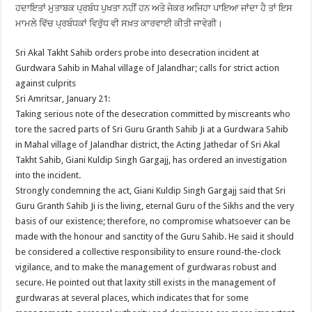
ਹਦਾਇਤਾਂ ਮੁਤਾਬਕ ਪ੍ਰਬੰਧ ਪੁਖਤਾ ਨਹੀਂ ਹਨ ਅਤੇ ਜੇਕਰ ਅਜਿਹਾ ਪਾਇਆ ਜਾਂਦਾ ਹੈ ਤਾਂ ਇਸ
ਮਾਮਲੇ ਵਿੱਚ ਪ੍ਰਬੰਧਕਾਂ ਵਿਰੁੱਧ ਵੀ ਸਖ਼ਤ ਕਾਰਵਾਈ ਕੀਤੀ ਜਾਵੇਗੀ।
Sri Akal Takht Sahib orders probe into desecration incident at
Gurdwara Sahib in Mahal village of Jalandhar; calls for strict action
against culprits
Sri Amritsar, January 21:
Taking serious note of the desecration committed by miscreants who
tore the sacred parts of Sri Guru Granth Sahib Ji at a Gurdwara Sahib
in Mahal village of Jalandhar district, the Acting Jathedar of Sri Akal
Takht Sahib, Giani Kuldip Singh Gargajj, has ordered an investigation
into the incident.
Strongly condemning the act, Giani Kuldip Singh Gargajj said that Sri
Guru Granth Sahib Ji is the living, eternal Guru of the Sikhs and the very
basis of our existence; therefore, no compromise whatsoever can be
made with the honour and sanctity of the Guru Sahib. He said it should
be considered a collective responsibility to ensure round-the-clock
vigilance, and to make the management of gurdwaras robust and
secure. He pointed out that laxity still exists in the management of
gurdwaras at several places, which indicates that for some