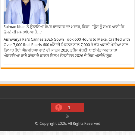
Salman Khan ਨੇ ਉਡਾਇਆ ਰੈਪਰ ਬਾਦਸ਼ਾਹ ਦਾ ਮਜ਼ਾਕ, ਕਿਹਾ- ”ਉਸ ਨੂੰ ਸਮਝ ਆਈ ਕਿ
ਉਸਨੇ ਕੀ ਸਮਝਾਇਆ ਹੈ…”
Aishwarya Rai’s Cannes 2026 Gown Took 600 Hours to Make, Crafted with
Over 7,000 Real Pearls 600 ਘੰਟੇ ਦੀ ਮਿਹਨਤ ਨਾਲ 7,000 ਤੋਂ ਵੱਧ ਅਸਲੀ ਮੋਤੀਆਂ ਨਾਲ
ਤਿਆਰ ਹੋਈ ਐਸ਼ਵਰਿਆ ਰਾਏ ਦੀ ਕਾਨਸ 2026 ਡਰੈੱਸ ਮੁੰਬਈ: ਬਾਲੀਵੁੱਡ ਅਦਾਕਾਰਾ
ਐਸ਼ਵਰਿਆ ਰਾਏ ਬੱਚਨ ਦੇ ਕਾਨਸ ਫਿਲਮ ਫੈਸਟੀਵਲ 2026 ਦੇ ਇੱਕ ਅਣਦੇਖੇ ਲੁੱਕ …
1
© Copyright 2026, All Rights Reserved