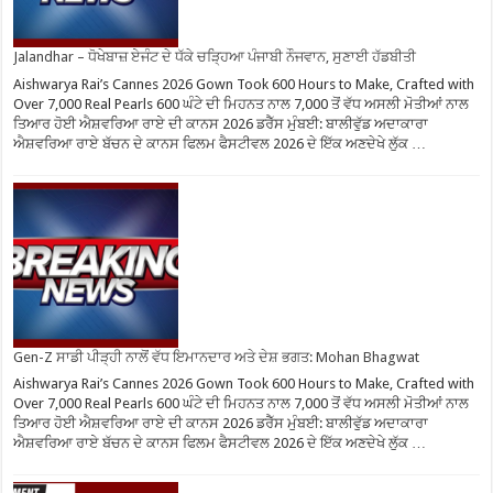
Jalandhar – ਧੋਖੇਬਾਜ਼ ਏਜੰਟ ਦੇ ਧੱਕੇ ਚੜ੍ਹਿਆ ਪੰਜਾਬੀ ਨੌਜਵਾਨ, ਸੁਣਾਈ ਹੱਡਬੀਤੀ
Aishwarya Rai’s Cannes 2026 Gown Took 600 Hours to Make, Crafted with
Over 7,000 Real Pearls 600 ਘੰਟੇ ਦੀ ਮਿਹਨਤ ਨਾਲ 7,000 ਤੋਂ ਵੱਧ ਅਸਲੀ ਮੋਤੀਆਂ ਨਾਲ
ਤਿਆਰ ਹੋਈ ਐਸ਼ਵਰਿਆ ਰਾਏ ਦੀ ਕਾਨਸ 2026 ਡਰੈੱਸ ਮੁੰਬਈ: ਬਾਲੀਵੁੱਡ ਅਦਾਕਾਰਾ
ਐਸ਼ਵਰਿਆ ਰਾਏ ਬੱਚਨ ਦੇ ਕਾਨਸ ਫਿਲਮ ਫੈਸਟੀਵਲ 2026 ਦੇ ਇੱਕ ਅਣਦੇਖੇ ਲੁੱਕ …
Gen-Z ਸਾਡੀ ਪੀੜ੍ਹੀ ਨਾਲੋਂ ਵੱਧ ਇਮਾਨਦਾਰ ਅਤੇ ਦੇਸ਼ ਭਗਤ: Mohan Bhagwat
Aishwarya Rai’s Cannes 2026 Gown Took 600 Hours to Make, Crafted with
Over 7,000 Real Pearls 600 ਘੰਟੇ ਦੀ ਮਿਹਨਤ ਨਾਲ 7,000 ਤੋਂ ਵੱਧ ਅਸਲੀ ਮੋਤੀਆਂ ਨਾਲ
ਤਿਆਰ ਹੋਈ ਐਸ਼ਵਰਿਆ ਰਾਏ ਦੀ ਕਾਨਸ 2026 ਡਰੈੱਸ ਮੁੰਬਈ: ਬਾਲੀਵੁੱਡ ਅਦਾਕਾਰਾ
ਐਸ਼ਵਰਿਆ ਰਾਏ ਬੱਚਨ ਦੇ ਕਾਨਸ ਫਿਲਮ ਫੈਸਟੀਵਲ 2026 ਦੇ ਇੱਕ ਅਣਦੇਖੇ ਲੁੱਕ …