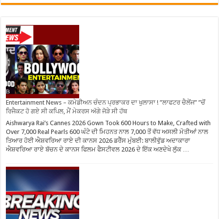
Entertainment News – ਕਮੇਡੀਅਨ ਚੰਦਨ ਪ੍ਰਭਾਕਰ ਦਾ ਖੁਲਾਸਾ ! ”ਲਾਫਟਰ ਚੈਲੇਂਜ” ”ਚੋਂ
ਰਿਜੈਕਟ ਹੋ ਗਏ ਸੀ ਕਪਿਲ, ਮੈਂ ਮੇਕਰਸ ਅੱਗੇ ਜੋੜੇ ਸੀ ਹੱਥ
Aishwarya Rai’s Cannes 2026 Gown Took 600 Hours to Make, Crafted with
Over 7,000 Real Pearls 600 ਘੰਟੇ ਦੀ ਮਿਹਨਤ ਨਾਲ 7,000 ਤੋਂ ਵੱਧ ਅਸਲੀ ਮੋਤੀਆਂ ਨਾਲ
ਤਿਆਰ ਹੋਈ ਐਸ਼ਵਰਿਆ ਰਾਏ ਦੀ ਕਾਨਸ 2026 ਡਰੈੱਸ ਮੁੰਬਈ: ਬਾਲੀਵੁੱਡ ਅਦਾਕਾਰਾ
ਐਸ਼ਵਰਿਆ ਰਾਏ ਬੱਚਨ ਦੇ ਕਾਨਸ ਫਿਲਮ ਫੈਸਟੀਵਲ 2026 ਦੇ ਇੱਕ ਅਣਦੇਖੇ ਲੁੱਕ …