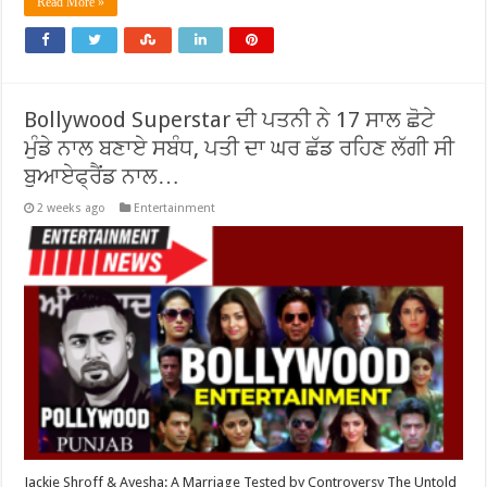
Read More »
Bollywood Superstar ਦੀ ਪਤਨੀ ਨੇ 17 ਸਾਲ ਛੋਟੇ
ਮੁੰਡੇ ਨਾਲ ਬਣਾਏ ਸਬੰਧ, ਪਤੀ ਦਾ ਘਰ ਛੱਡ ਰਹਿਣ ਲੱਗੀ ਸੀ
ਬੁਆਏਫ੍ਰੈਂਡ ਨਾਲ…
2 weeks ago
Entertainment
Jackie Shroff & Ayesha: A Marriage Tested by Controversy The Untold