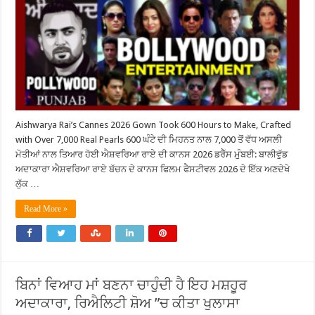
Aishwarya Rai’s Cannes 2026 Gown Took 600 Hours to Make, Crafted
with Over 7,000 Real Pearls 600 ਘੰਟੇ ਦੀ ਮਿਹਨਤ ਨਾਲ 7,000 ਤੋਂ ਵੱਧ ਅਸਲੀ
ਮੋਤੀਆਂ ਨਾਲ ਤਿਆਰ ਹੋਈ ਐਸ਼ਵਰਿਆ ਰਾਏ ਦੀ ਕਾਨਸ 2026 ਡਰੈੱਸ ਮੁੰਬਈ: ਬਾਲੀਵੁੱਡ
ਅਦਾਕਾਰਾ ਐਸ਼ਵਰਿਆ ਰਾਏ ਬੱਚਨ ਦੇ ਕਾਨਸ ਫਿਲਮ ਫੈਸਟੀਵਲ 2026 ਦੇ ਇੱਕ ਅਣਦੇਖੇ
ਲੁੱਕ …
Read More »
ਬਿਨਾਂ ਵਿਆਹ ਮਾਂ ਬਣਨਾ ਚਾਹੁੰਦੀ ਹੈ ਇਹ ਮਸ਼ਹੂਰ
ਅਦਾਕਾਰਾ, ਰਿਐਲਿਟੀ ਸ਼ੋਅ ”ਚ ਕੀਤਾ ਖੁਲਾਸਾ