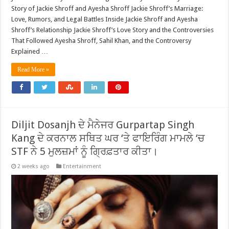
Story of Jackie Shroff and Ayesha Shroff Jackie Shroff’s Marriage:
Love, Rumors, and Legal Battles Inside Jackie Shroff and Ayesha
Shroff’s Relationship Jackie Shroff’s Love Story and the Controversies
That Followed Ayesha Shroff, Sahil Khan, and the Controversy
Explained …
Read More »
Diljit Dosanjh ਦੇ ਮੈਨੇਜਰ Gurpartap Singh
Kang ਦੇ ਕਰਨਾਲ ਸਥਿਤ ਘਰ ‘ਤੇ ਫਾਇਰਿੰਗ ਮਾਮਲੇ ‘ਚ
STF ਨੇ 5 ਮੁਲਜ਼ਮਾਂ ਨੂੰ ਗ੍ਰਿਫ਼ਤਾਰ ਕੀਤਾ।
2 weeks ago
Entertainment