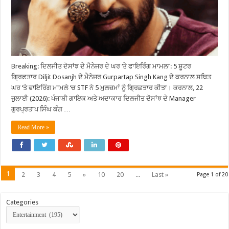
Breaking: ਦਿਲਜੀਤ ਦੋਸਾਂਝ ਦੇ ਮੈਨੇਜਰ ਦੇ ਘਰ ‘ਤੇ ਫਾਇਰਿੰਗ ਮਾਮਲਾ: 5 ਸ਼ੂਟਰ
ਗ੍ਰਿਫ਼ਤਾਰ Diljit Dosanjh ਦੇ ਮੈਨੇਜਰ Gurpartap Singh Kang ਦੇ ਕਰਨਾਲ ਸਥਿਤ
ਘਰ ‘ਤੇ ਫਾਇਰਿੰਗ ਮਾਮਲੇ ‘ਚ STF ਨੇ 5 ਮੁਲਜ਼ਮਾਂ ਨੂੰ ਗ੍ਰਿਫ਼ਤਾਰ ਕੀਤਾ। ਕਰਨਾਲ, 22
ਜੁਲਾਈ (2026): ਪੰਜਾਬੀ ਗਾਇਕ ਅਤੇ ਅਦਾਕਾਰ ਦਿਲਜੀਤ ਦੋਸਾਂਝ ਦੇ Manager
ਗੁਰਪ੍ਰਤਾਪ ਸਿੰਘ ਕੰਗ …
Read More »
1
2
3
4
5
»
10
20
...
Last »
Page 1 of 20
Categories