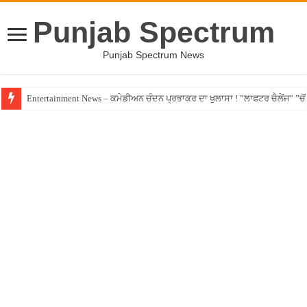
Punjab Spectrum
Punjab Spectrum News
Entertainment News – ਕਮੇਡੀਅਨ ਚੰਦਨ ਪ੍ਰਭਾਕਰ ਦਾ ਖੁਲਾਸਾ ! ”ਲਾਫਟਰ ਚੈਲੇਂਜ” ”ਚੋਂ ਰ
Jalandhar – ਧੋਖੇਬਾਜ਼ ਏਜੰਟ ਦੇ ਧੱਕੇ ਚੜ੍ਹਿਆ ਪੰਜਾਬੀ ਨੌਜਵਾਨ, ਸੁਣਾਈ ਹੱਡਬੀਤੀ