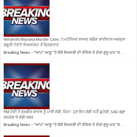
Himanshi Khurana Murder Case: 7 ਮਹੀਨਿਆਂ ਬਾਅਦ ਭਗੌੜਾ ਭਾਈਵਾਲ ਅਬਦੁਲ
ਗਫ਼ੂਰੀ ਟੋਰਾਂਟੋ ਏਅਰਪੋਰਟ ਤੋਂ ਗ੍ਰਿਫ਼ਤਾਰ
Breaking News – ”ਆਪ” ਆਗੂ ”ਤੇ ਲੱਗੇ ਬੇਅਦਬੀ ਦੀ ਕੋਸ਼ਿਸ਼ ਦੇ ਦੋਸ਼! ਗੁਰੂ ਘਰ ”ਚ …
PM ਮੋਦੀ ਨੇ ਸੁਖਬੀਰ ਬਾਦਲ ਨੂੰ ਪਾਈ ਜੱਫੀ, ਕਿਹਾ- ਹੁਣ ਇਹ ਜੱਫੀ ਨਹੀਂ ਛੁਟੇਗੀ, SAD-BJP
ਗਠਜੋੜ ‘ਤੇ ਵੱਡੀ ਖ਼ਬਰ
Breaking News – ”ਆਪ” ਆਗੂ ”ਤੇ ਲੱਗੇ ਬੇਅਦਬੀ ਦੀ ਕੋਸ਼ਿਸ਼ ਦੇ ਦੋਸ਼! ਗੁਰੂ ਘਰ ”ਚ …