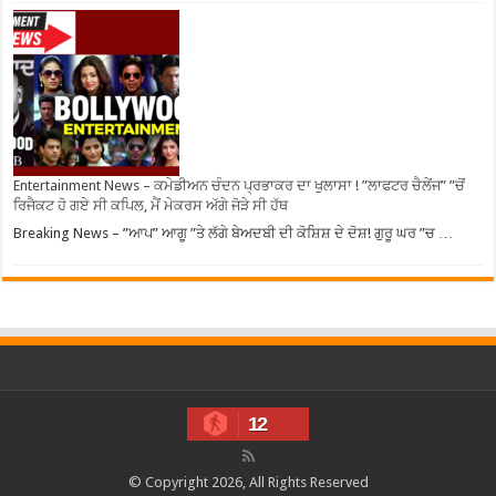
Entertainment News – ਕਮੇਡੀਅਨ ਚੰਦਨ ਪ੍ਰਭਾਕਰ ਦਾ ਖੁਲਾਸਾ ! ”ਲਾਫਟਰ ਚੈਲੇਂਜ” ”ਚੋਂ
ਰਿਜੈਕਟ ਹੋ ਗਏ ਸੀ ਕਪਿਲ, ਮੈਂ ਮੇਕਰਸ ਅੱਗੇ ਜੋੜੇ ਸੀ ਹੱਥ
Breaking News – ”ਆਪ” ਆਗੂ ”ਤੇ ਲੱਗੇ ਬੇਅਦਬੀ ਦੀ ਕੋਸ਼ਿਸ਼ ਦੇ ਦੋਸ਼! ਗੁਰੂ ਘਰ ”ਚ …
12
© Copyright 2026, All Rights Reserved