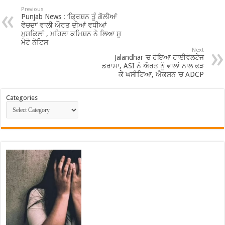
Previous
Punjab News : ‘ਕ੍ਰਿਸ਼ਨ ਤੂੰ ਗੋਲੀਆਂ
ਵੇਚਦਾ’ ਵਾਲੀ ਔਰਤ ਦੀਆਂ ਵਧੀਆਂ
ਮੁਸ਼ਕਿਲਾਂ , ਮਹਿਲਾ ਕਮਿਸ਼ਨ ਨੇ ਲਿਆ ਸੂ
ਮੋਟੋ ਨੋਟਿਸ
Next
Jalandhar ‘ਚ ਹੋਇਆ ਹਾਈਵੋਲਟੇਜ
ਡਰਾਮਾ, ASI ਨੇ ਔਰਤ ਨੂੰ ਵਾਲਾਂ ਨਾਲ ਫੜ
ਕੇ ਘਸੀਟਿਆ, ਐਕਸ਼ਨ ‘ਚ ADCP
Categories