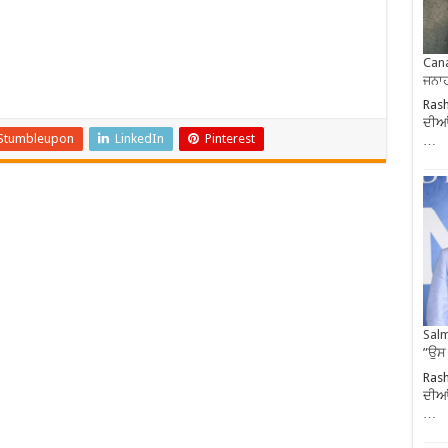
Cana
ਜਨਾਹ
Rash
ਦੀਆਂ
Stumbleupon
LinkedIn
Pinterest
…
Salm
”ਉਸ
Rash
ਦੀਆਂ
…