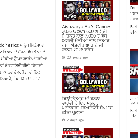
Ente
ਖੁਲਾਸ
ਮੇਕਰਸ
Aishwarya Rai’s Cannes
Rash
2026 Gown 600 ਘੰਟੇ ਦੀ
ਦੀਆਂ
ਮਿਹਨਤ ਨਾਲ 7,000 ਤੋਂ ਵੱਧ
…
ਅਸਲੀ ਮੋਤੀਆਂ ਨਾਲ ਤਿਆਰ
ਹੋਈ ਐਸ਼ਵਰਿਆ ਰਾਏ ਦੀ
ing Pics: ਸਾਊਥ ਸਿਨੇਮਾ ਦੇ
ਕਾਨਸ 2026 ਡਰੈੱਸ
ਾਨਾ ਵਿਆਹ ਦੇ ਬੰਧਨ ਵਿੱਚ ਬੱਝ ਗਏ
23 hours ago
ੋਸ਼ਲ ਮੀਡੀਆ ਉੱਪਰ ਛਾਈਆਂ ਹੋਈਆਂ
ਵਾਂ ਨੇ ਰਵਾਇਤੀ ਰੀਤੀ-ਰਿਵਾਜਾਂ
ਾ ਆਨੰਦ ਦੇਵਰਕੋਂਡਾ ਦੀ ਇੱਕ
ਿਆ ਹੈ, ਜਿਸ ਵਿੱਚ ਉਨ੍ਹਾਂ ਨੇ
Jala
ਬਿਨਾਂ ਵਿਆਹ ਮਾਂ ਬਣਨਾ
ਚਾਹੁੰਦੀ ਹੈ ਇਹ ਮਸ਼ਹੂਰ
ਸੁਣਾ
ਅਦਾਕਾਰਾ, ਰਿਐਲਿਟੀ ਸ਼ੋਅ ”ਚ
Rash
ਕੀਤਾ ਖੁਲਾਸਾ
ਦੀਆਂ
2 days ago
…