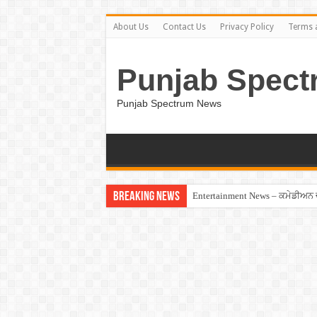
About Us
Contact Us
Privacy Policy
Terms 
Punjab Spect
Punjab Spectrum News
Breaking News
Entertainment News – ਕਮੇਡੀਅਨ ਚੰਦ