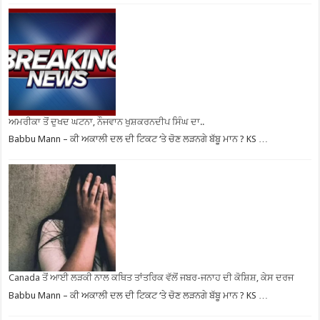
ਅਮਰੀਕਾ ਤੋਂ ਦੁਖਦ ਘਟਨਾ, ਨੌਜਵਾਨ ਖੁਸ਼ਕਰਨਦੀਪ ਸਿੰਘ ਦਾ..
Babbu Mann – ਕੀ ਅਕਾਲੀ ਦਲ ਦੀ ਟਿਕਟ ‘ਤੇ ਚੋਣ ਲੜਨਗੇ ਬੱਬੂ ਮਾਨ ? KS …
Canada ਤੋਂ ਆਈ ਲੜਕੀ ਨਾਲ ਕਥਿਤ ਤਾਂਤਰਿਕ ਵੱਲੋਂ ਜਬਰ-ਜਨਾਹ ਦੀ ਕੋਸ਼ਿਸ਼, ਕੇਸ ਦਰਜ
Babbu Mann – ਕੀ ਅਕਾਲੀ ਦਲ ਦੀ ਟਿਕਟ ‘ਤੇ ਚੋਣ ਲੜਨਗੇ ਬੱਬੂ ਮਾਨ ? KS …