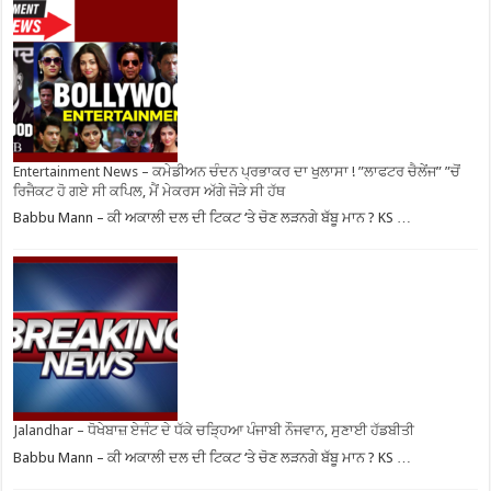
Entertainment News – ਕਮੇਡੀਅਨ ਚੰਦਨ ਪ੍ਰਭਾਕਰ ਦਾ ਖੁਲਾਸਾ ! ”ਲਾਫਟਰ ਚੈਲੇਂਜ” ”ਚੋਂ
ਰਿਜੈਕਟ ਹੋ ਗਏ ਸੀ ਕਪਿਲ, ਮੈਂ ਮੇਕਰਸ ਅੱਗੇ ਜੋੜੇ ਸੀ ਹੱਥ
Babbu Mann – ਕੀ ਅਕਾਲੀ ਦਲ ਦੀ ਟਿਕਟ ‘ਤੇ ਚੋਣ ਲੜਨਗੇ ਬੱਬੂ ਮਾਨ ? KS …
Jalandhar – ਧੋਖੇਬਾਜ਼ ਏਜੰਟ ਦੇ ਧੱਕੇ ਚੜ੍ਹਿਆ ਪੰਜਾਬੀ ਨੌਜਵਾਨ, ਸੁਣਾਈ ਹੱਡਬੀਤੀ
Babbu Mann – ਕੀ ਅਕਾਲੀ ਦਲ ਦੀ ਟਿਕਟ ‘ਤੇ ਚੋਣ ਲੜਨਗੇ ਬੱਬੂ ਮਾਨ ? KS …