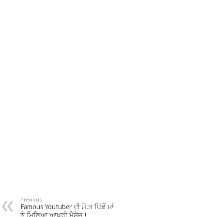
Previous
Famous Youtuber ਦੀ ਮੌ.ਤ ਪਿੱਛੋਂ ਮਾਂ
ਨੂੰ ਮਿਲਿਆ ਆਖ਼ਰੀ ਮੈਸੇਜ !