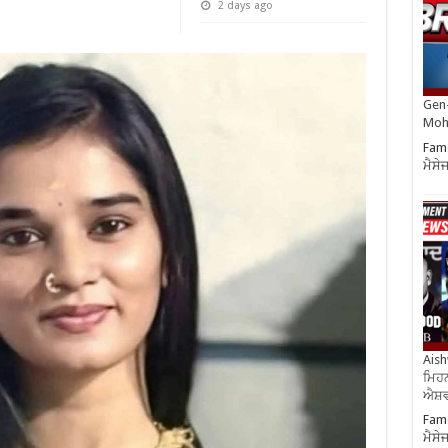
2 days ago
Gen-
Moh
Famo
ਮੈਸੇ
Aish
ਮਿਹਨ
ਐਸ਼ਵ
Famo
ਮੈਸੇ