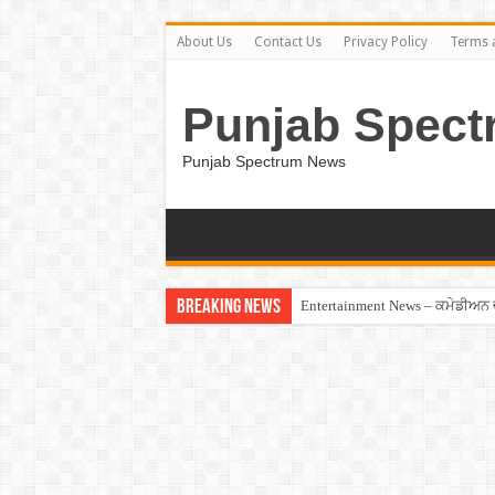
About Us
Contact Us
Privacy Policy
Terms 
Punjab Spect
Punjab Spectrum News
Breaking News
Entertainment News – ਕਮੇਡੀਅਨ ਚੰਦ