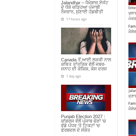
Jalandhar – ਧੋਖੇਬਾਜ਼ ਏਜੰਟ
ਦੇ ਧੱਕੇ ਚੜ੍ਹਿਆ ਪੰਜਾਬੀ
Ente
ਨੌਜਵਾਨ, ਸੁਣਾਈ ਹੱਡਬੀਤੀ
ਖੁਲਾਸ
ਮੇਕਰਸ
17 hours ago
Famo
ਮੈਸੇ
Canada ਤੋਂ ਆਈ ਲੜਕੀ ਨਾਲ
ਕਥਿਤ ਤਾਂਤਰਿਕ ਵੱਲੋਂ ਜਬਰ-
ਜਨਾਹ ਦੀ ਕੋਸ਼ਿਸ਼, ਕੇਸ ਦਰਜ
1 day ago
Jala
ਸੁਣਾ
Famo
ਮੈਸੇ
Punjab Election 2027 :
ਕਾਂਗਰਸ ਵੱਲੋਂ ਪੰਜਾਬ ਚੋਣਾਂ ‘ਚ
ਵੱਡੇ ਪੱਧਰ ‘ਤੇ ਟਿਕਟਾਂ ‘ਚ
ਫੇਰਬਦਲ ਦੇ ਸੰਕੇਤ