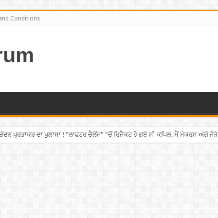
and Conditions
rum
ਨ ਪ੍ਰਭਾਕਰ ਦਾ ਖੁਲਾਸਾ ! ”ਲਾਫਟਰ ਚੈਲੇਂਜ” ”ਚੋਂ ਰਿਜੈਕਟ ਹੋ ਗਏ ਸੀ ਕਪਿਲ, ਮੈਂ ਮੇਕਰਸ ਅੱਗੇ ਜੋੜੇ