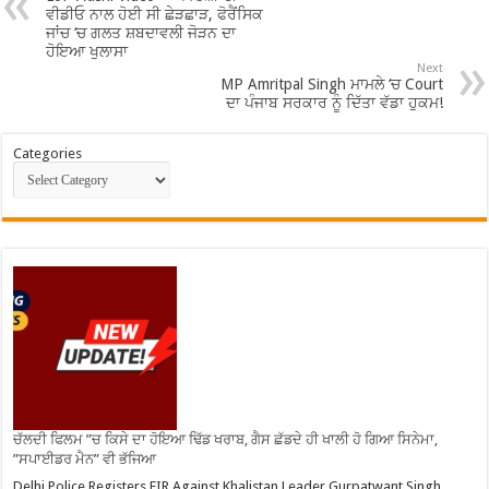
ਵੀਡੀਓ ਨਾਲ ਹੋਈ ਸੀ ਛੇੜਛਾੜ, ਫੋਰੈਂਸਿਕ
ਜਾਂਚ ‘ਚ ਗਲਤ ਸ਼ਬਦਾਵਲੀ ਜੋੜਨ ਦਾ
ਹੋਇਆ ਖੁਲਾਸਾ
Next
MP Amritpal Singh ਮਾਮਲੇ ‘ਚ Court
ਦਾ ਪੰਜਾਬ ਸਰਕਾਰ ਨੂੰ ਦਿੱਤਾ ਵੱਡਾ ਹੁਕਮ!
Categories
ਚੱਲਦੀ ਫਿਲਮ ”ਚ ਕਿਸੇ ਦਾ ਹੋਇਆ ਢਿੱਡ ਖਰਾਬ, ਗੈਸ ਛੱਡਦੇ ਹੀ ਖਾਲੀ ਹੋ ਗਿਆ ਸਿਨੇਮਾ,
”ਸਪਾਈਡਰ ਮੈਨ” ਵੀ ਭੱਜਿਆ
Delhi Police Registers FIR Against Khalistan Leader Gurpatwant Singh