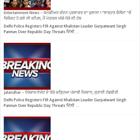
Entertainment News – ਕਮੇਡੀਅਨ ਚੰਦਨ ਪ੍ਰਭਾਕਰ ਦਾ ਖੁਲਾਸਾ ! ”ਲਾਫਟਰ ਚੈਲੇਂਜ” ”ਚੋਂ
ਰਿਜੈਕਟ ਹੋ ਗਏ ਸੀ ਕਪਿਲ, ਮੈਂ ਮੇਕਰਸ ਅੱਗੇ ਜੋੜੇ ਸੀ ਹੱਥ
Delhi Police Registers FIR Against Khalistan Leader Gurpatwant Singh
Pannun Over Republic Day Threats ਦਿੱਲੀ …
Jalandhar – ਧੋਖੇਬਾਜ਼ ਏਜੰਟ ਦੇ ਧੱਕੇ ਚੜ੍ਹਿਆ ਪੰਜਾਬੀ ਨੌਜਵਾਨ, ਸੁਣਾਈ ਹੱਡਬੀਤੀ
Delhi Police Registers FIR Against Khalistan Leader Gurpatwant Singh
Pannun Over Republic Day Threats ਦਿੱਲੀ …