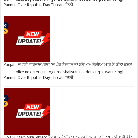
Pannun Over Republic Day Threats ਦਿੱਲੀ …
Punjab ”ਚ ਵੱਡੀ ਵਾਰਦਾਤ! ਰਾਹ ”ਚ ਘੇਰ ਨੌਜਵਾਨ ਦਾ ਸ਼ਰੇਆਮ ਗੋਲ਼ੀਆਂ ਮਾਰ ਕੇ ਕੀਤਾ ਕਤਲ
Delhi Police Registers FIR Against Khalistan Leader Gurpatwant Singh
Pannun Over Republic Day Threats ਦਿੱਲੀ …
Dog Surgery Viral Video: ਇਨਸਾਨ ਤੋਂ ‘ਕੁੱਤਾ’ ਬਣਨ ਲਈ ਖ਼ਰਚ ਦਿੱਤੇ 220 ਕਰੋੜ; ਵੀਡੀਓ