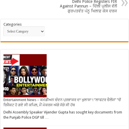
Delhi Police Registers FIR
Against Pannun – ਦਿੱਲੀ ਪੁਲੀਸ ਵੱਲੋਂ
ਗੁਰਪਤਵੰਤ ਪੰਨੂ ਖਿਲਾਫ਼ ਕੇਸ ਦਰਜ
Categories
Entertainment News – ਕਮੇਡੀਅਨ ਚੰਦਨ ਪ੍ਰਭਾਕਰ ਦਾ ਖੁਲਾਸਾ ! ”ਲਾਫਟਰ ਚੈਲੇਂਜ” ”ਚੋਂ
ਰਿਜੈਕਟ ਹੋ ਗਏ ਸੀ ਕਪਿਲ, ਮੈਂ ਮੇਕਰਸ ਅੱਗੇ ਜੋੜੇ ਸੀ ਹੱਥ
Delhi Assembly Speaker Vijender Gupta has sought key documents from
the Punjab Police DGP till …