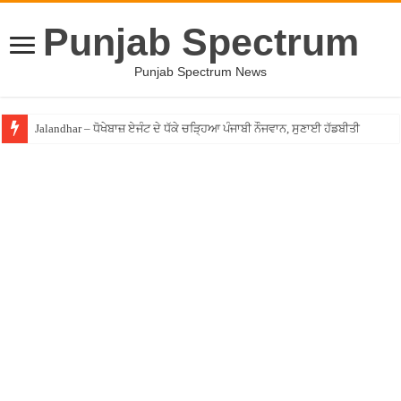
Punjab Spectrum
Punjab Spectrum News
Jalandhar – ਧੋਖੇਬਾਜ਼ ਏਜੰਟ ਦੇ ਧੱਕੇ ਚੜ੍ਹਿਆ ਪੰਜਾਬੀ ਨੌਜਵਾਨ, ਸੁਣਾਈ ਹੱਡਬੀਤੀ