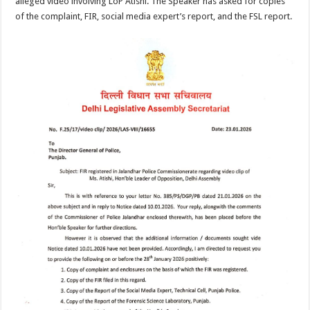
alleged video involving LoP Atishi. The Speaker has asked for copies
of the complaint, FIR, social media expert’s report, and the FSL report.