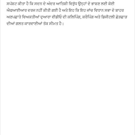
ਸਪੱਸ਼ਟ ਕੀਤਾ ਹੈ ਕਿ ਸਦਨ ਦੇ ਅੰਦਰ ਆਤਿਸ਼ੀ ਵਿਰੁੱਧ ਉਨ੍ਹਾਂ ਦੇ ਭਾਸ਼ਣ ਲਈ ਕੋਈ
ਐਫਆਈਆਰ ਦਰਜ ਨਹੀਂ ਕੀਤੀ ਗਈ ਹੈ ਅਤੇ ਇਹ ਕਿ ਇਹ ਜਾਂਚ ਵਿਧਾਨ ਸਭਾ ਦੇ ਬਾਹਰ
ਅਣਪਛਾਤੇ ਵਿਅਕਤੀਆਂ ਦੁਆਰਾ ਵੀਡੀਓ ਦੀ ਕਲਿਪਿੰਗ, ਕਰੌਪਿੰਗ ਅਤੇ ਡਿਜੀਟਲੀ ਛੇੜਛਾੜ
ਦੀਆਂ ਗਲਤ ਕਾਰਵਾਈਆਂ ਤੱਕ ਸੀਮਤ ਹੈ।