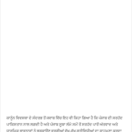
ਕਾਨੂੰਨ ਵਿਵਸਥਾ ਦੇ ਸੰਦਰਭ ਤੋਂ ਜਵਾਬ ਵਿੱਚ ਇਹ ਵੀ ਕਿਹਾ ਗਿਆ ਹੈ ਕਿ ਪੰਜਾਬ ਦੀ ਸਰਹੱਦ
ਪਾਕਿਸਤਾਨ ਨਾਲ ਲਗਦੀ ਹੈ ਅਤੇ ਪੰਜਾਬ ਸੂਬਾ ਲੰਮੇ ਸਮੇਂ ਤੋਂ ਸਰਹੱਦ ਪਾਰੋਂ ਅੱਤਵਾਦ ਅਤੇ
ਧਾਰਮਿਕ ਭਾਵਨਾਵਾਂ ਨੂੰ ਭੜਕਾਉਣ ਵਰਗੀਆਂ ਵੱਖ-ਵੱਖ ਗਤੀਵਿਧੀਆਂ ਦਾ ਸਾਹਮਣਾ ਕਰਦਾ