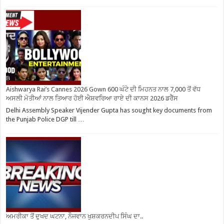
Aishwarya Rai’s Cannes 2026 Gown 600 ਘੰਟੇ ਦੀ ਮਿਹਨਤ ਨਾਲ 7,000 ਤੋਂ ਵੱਧ
ਅਸਲੀ ਮੋਤੀਆਂ ਨਾਲ ਤਿਆਰ ਹੋਈ ਐਸ਼ਵਰਿਆ ਰਾਏ ਦੀ ਕਾਨਸ 2026 ਡਰੈੱਸ
Delhi Assembly Speaker Vijender Gupta has sought key documents from
the Punjab Police DGP till …
ਅਮਰੀਕਾ ਤੋਂ ਦੁਖਦ ਘਟਨਾ, ਨੌਜਵਾਨ ਖੁਸ਼ਕਰਨਦੀਪ ਸਿੰਘ ਦਾ..