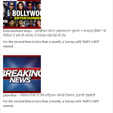
Entertainment News – ਕਮੇਡੀਅਨ ਚੰਦਨ ਪ੍ਰਭਾਕਰ ਦਾ ਖੁਲਾਸਾ ! ”ਲਾਫਟਰ ਚੈਲੇਂਜ” ”ਚੋਂ
ਰਿਜੈਕਟ ਹੋ ਗਏ ਸੀ ਕਪਿਲ, ਮੈਂ ਮੇਕਰਸ ਅੱਗੇ ਜੋੜੇ ਸੀ ਹੱਥ
For the second time in less than a month, a Surrey café “KAPS CAFE”
owned …
Jalandhar – ਧੋਖੇਬਾਜ਼ ਏਜੰਟ ਦੇ ਧੱਕੇ ਚੜ੍ਹਿਆ ਪੰਜਾਬੀ ਨੌਜਵਾਨ, ਸੁਣਾਈ ਹੱਡਬੀਤੀ
For the second time in less than a month, a Surrey café “KAPS CAFE”
owned …