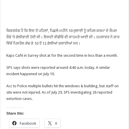
ਜ਼ਿਕਰਯੋਗ ਹੈ ਕਿ ਇਸ ਤੋਂ ਪਹਿਲਾਂ, ਪਿਛਲੇ ਮਹੀਨੇ 10 ਜੁਲਾਈ ਨੂੰ ਕਪਿਲ ਸ਼ਰਮਾ ਦੇ ਕੈਪਸ
ਕੈਫੇ ‘ਤੇ ਗੋਲੀਬਾਰੀ ਹੋਈ ਸੀ। ਇਸਦੀ ਵੀਡੀਓ ਵੀ ਸਾਹਮਣੇ ਆਈ ਸੀ। ਹਮਲਾਵਰ ਨੇ ਕਾਰ
ਵਿੱਚੋਂ ਪਿਸਤੌਲ ਕੱਢ ਕੇ 10 ਤੋਂ 12 ਗੋਲੀਆਂ ਚਲਾਈਆਂ ਸਨ।
Kaps Café in Surrey shot at for the second time in less than a month.
SPS says shots were reported around 4:40 a.m. today. A similar
incident happened on July 10.
Acc to Police multiple bullets hit the windows & building, but staff on
site were not injured. As of July 29, SPS investigating 26 reported
extortion cases.
Share this:
Facebook
X