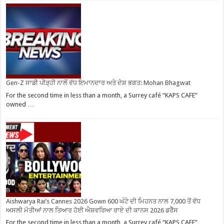
Gen-Z ਸਾਡੀ ਪੀੜ੍ਹੀ ਨਾਲੋਂ ਵੱਧ ਇਮਾਨਦਾਰ ਅਤੇ ਦੇਸ਼ ਭਗਤ: Mohan Bhagwat
For the second time in less than a month, a Surrey café “KAPS CAFE”
owned …
Aishwarya Rai’s Cannes 2026 Gown 600 ਘੰਟੇ ਦੀ ਮਿਹਨਤ ਨਾਲ 7,000 ਤੋਂ ਵੱਧ
ਅਸਲੀ ਮੋਤੀਆਂ ਨਾਲ ਤਿਆਰ ਹੋਈ ਐਸ਼ਵਰਿਆ ਰਾਏ ਦੀ ਕਾਨਸ 2026 ਡਰੈੱਸ
For the second time in less than a month, a Surrey café “KAPS CAFE”