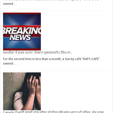
owned …
ਅਮਰੀਕਾ ਤੋਂ ਦੁਖਦ ਘਟਨਾ, ਨੌਜਵਾਨ ਖੁਸ਼ਕਰਨਦੀਪ ਸਿੰਘ ਦਾ..
For the second time in less than a month, a Surrey café “KAPS CAFE”
owned …
Canada ਤੋਂ ਆਈ ਲੜਕੀ ਨਾਲ ਕਥਿਤ ਤਾਂਤਰਿਕ ਵੱਲੋਂ ਜਬਰ-ਜਨਾਹ ਦੀ ਕੋਸ਼ਿਸ਼, ਕੇਸ ਦਰਜ