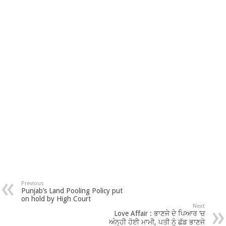
Previous
Punjab’s Land Pooling Policy put
on hold by High Court
Next
Love Affair : ਭਾਣਜੇ ਦੇ ਪਿਆਰ ‘ਚ
ਅੰਨ੍ਹੀ ਹੋਈ ਮਾਮੀ, ਪਤੀ ਨੂੰ ਛੱਡ ਭਾਣਜੇ