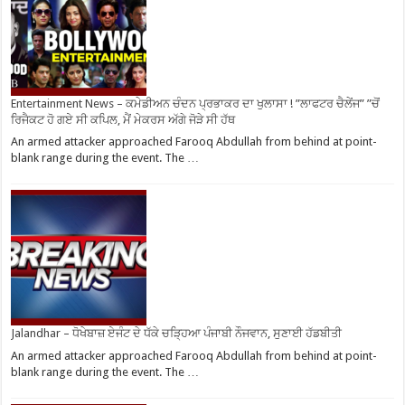
Entertainment News – ਕਮੇਡੀਅਨ ਚੰਦਨ ਪ੍ਰਭਾਕਰ ਦਾ ਖੁਲਾਸਾ ! ”ਲਾਫਟਰ ਚੈਲੇਂਜ” ”ਚੋਂ
ਰਿਜੈਕਟ ਹੋ ਗਏ ਸੀ ਕਪਿਲ, ਮੈਂ ਮੇਕਰਸ ਅੱਗੇ ਜੋੜੇ ਸੀ ਹੱਥ
An armed attacker approached Farooq Abdullah from behind at point-
blank range during the event. The …
Jalandhar – ਧੋਖੇਬਾਜ਼ ਏਜੰਟ ਦੇ ਧੱਕੇ ਚੜ੍ਹਿਆ ਪੰਜਾਬੀ ਨੌਜਵਾਨ, ਸੁਣਾਈ ਹੱਡਬੀਤੀ
An armed attacker approached Farooq Abdullah from behind at point-
blank range during the event. The …