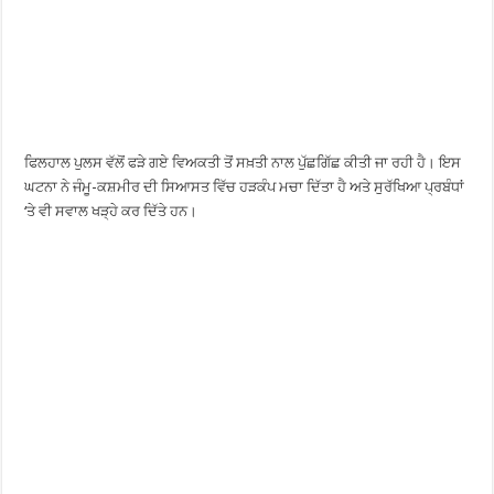
ਫਿਲਹਾਲ ਪੁਲਸ ਵੱਲੋਂ ਫੜੇ ਗਏ ਵਿਅਕਤੀ ਤੋਂ ਸਖ਼ਤੀ ਨਾਲ ਪੁੱਛਗਿੱਛ ਕੀਤੀ ਜਾ ਰਹੀ ਹੈ। ਇਸ
ਘਟਨਾ ਨੇ ਜੰਮੂ-ਕਸ਼ਮੀਰ ਦੀ ਸਿਆਸਤ ਵਿੱਚ ਹੜਕੰਪ ਮਚਾ ਦਿੱਤਾ ਹੈ ਅਤੇ ਸੁਰੱਖਿਆ ਪ੍ਰਬੰਧਾਂ
‘ਤੇ ਵੀ ਸਵਾਲ ਖੜ੍ਹੇ ਕਰ ਦਿੱਤੇ ਹਨ।