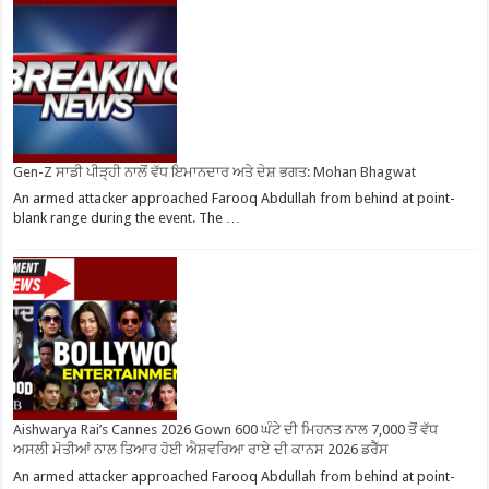
Gen-Z ਸਾਡੀ ਪੀੜ੍ਹੀ ਨਾਲੋਂ ਵੱਧ ਇਮਾਨਦਾਰ ਅਤੇ ਦੇਸ਼ ਭਗਤ: Mohan Bhagwat
An armed attacker approached Farooq Abdullah from behind at point-
blank range during the event. The …
Aishwarya Rai’s Cannes 2026 Gown 600 ਘੰਟੇ ਦੀ ਮਿਹਨਤ ਨਾਲ 7,000 ਤੋਂ ਵੱਧ
ਅਸਲੀ ਮੋਤੀਆਂ ਨਾਲ ਤਿਆਰ ਹੋਈ ਐਸ਼ਵਰਿਆ ਰਾਏ ਦੀ ਕਾਨਸ 2026 ਡਰੈੱਸ
An armed attacker approached Farooq Abdullah from behind at point-