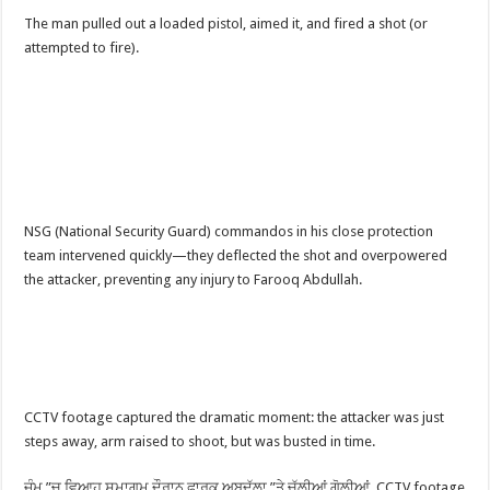
The man pulled out a loaded pistol, aimed it, and fired a shot (or
attempted to fire).
NSG (National Security Guard) commandos in his close protection
team intervened quickly—they deflected the shot and overpowered
the attacker, preventing any injury to Farooq Abdullah.
CCTV footage captured the dramatic moment: the attacker was just
steps away, arm raised to shoot, but was busted in time.
ਜੰਮੂ ”ਚ ਵਿਆਹ ਸਮਾਗਮ ਦੌਰਾਨ ਫਾਰੂਕ ਅਬਦੁੱਲਾ ”ਤੇ ਚੱਲੀਆਂ ਗੋਲੀਆਂ, CCTV footage