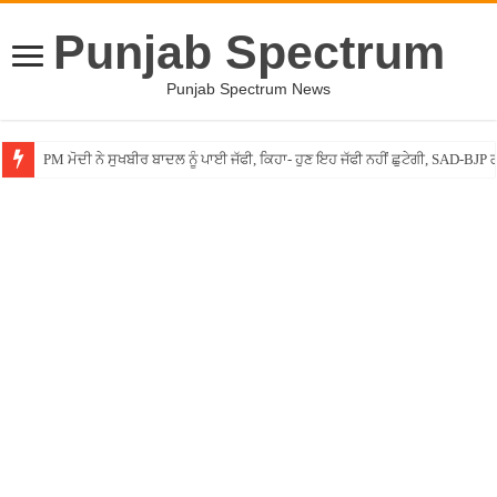
Punjab Spectrum
Punjab Spectrum News
PM ਮੋਦੀ ਨੇ ਸੁਖਬੀਰ ਬਾਦਲ ਨੂੰ ਪਾਈ ਜੱਫੀ, ਕਿਹਾ- ਹੁਣ ਇਹ ਜੱਫੀ ਨਹੀਂ ਛੁਟੇਗੀ, SAD-BJP ਗ