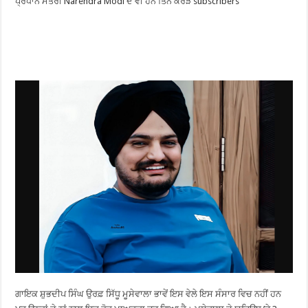
ਪ੍ਰਧਾਨ ਮੰਤਰੀ Narendra Modi ਦੇ ਵੀ ਹਨ ਤਿੰਨ ਕਰੋੜ subscribers
ਗਾਇਕ ਸ਼ੁਭਦੀਪ ਸਿੰਘ ਉਰਫ਼ ਸਿੱਧੂ ਮੂਸੇਵਾਲਾ ਭਾਵੇਂ ਇਸ ਵੇਲੇ ਇਸ ਸੰਸਾਰ ਵਿਚ ਨਹੀਂ ਹਨ