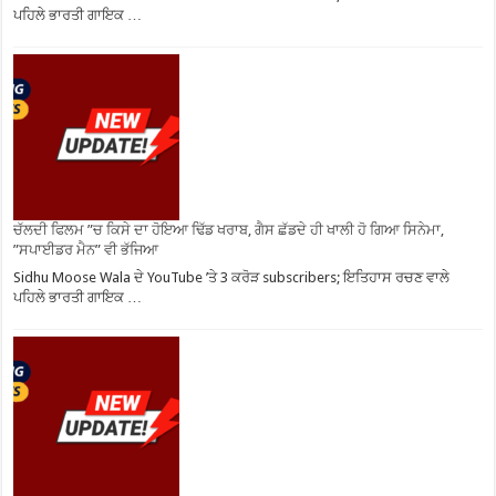
ਪਹਿਲੇ ਭਾਰਤੀ ਗਾਇਕ …
ਚੱਲਦੀ ਫਿਲਮ ”ਚ ਕਿਸੇ ਦਾ ਹੋਇਆ ਢਿੱਡ ਖਰਾਬ, ਗੈਸ ਛੱਡਦੇ ਹੀ ਖਾਲੀ ਹੋ ਗਿਆ ਸਿਨੇਮਾ,
”ਸਪਾਈਡਰ ਮੈਨ” ਵੀ ਭੱਜਿਆ
Sidhu Moose Wala ਦੇ YouTube ’ਤੇ 3 ਕਰੋੜ subscribers; ਇਤਿਹਾਸ ਰਚਣ ਵਾਲੇ
ਪਹਿਲੇ ਭਾਰਤੀ ਗਾਇਕ …