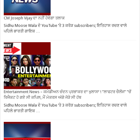
CM Joseph Vijay ਦਾ ਨਹੀਂ ਹੋਵੇਗਾ ਤਲਾਕ
Sidhu Moose Wala ਦੇ YouTube ’ਤੇ 3 ਕਰੋੜ subscribers; ਇਤਿਹਾਸ ਰਚਣ ਵਾਲੇ
ਪਹਿਲੇ ਭਾਰਤੀ ਗਾਇਕ …
Entertainment News – ਕਮੇਡੀਅਨ ਚੰਦਨ ਪ੍ਰਭਾਕਰ ਦਾ ਖੁਲਾਸਾ ! ”ਲਾਫਟਰ ਚੈਲੇਂਜ” ”ਚੋਂ
ਰਿਜੈਕਟ ਹੋ ਗਏ ਸੀ ਕਪਿਲ, ਮੈਂ ਮੇਕਰਸ ਅੱਗੇ ਜੋੜੇ ਸੀ ਹੱਥ
Sidhu Moose Wala ਦੇ YouTube ’ਤੇ 3 ਕਰੋੜ subscribers; ਇਤਿਹਾਸ ਰਚਣ ਵਾਲੇ
ਪਹਿਲੇ ਭਾਰਤੀ ਗਾਇਕ …