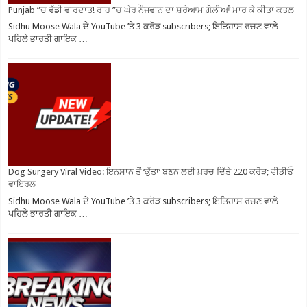
Punjab ”ਚ ਵੱਡੀ ਵਾਰਦਾਤ! ਰਾਹ ”ਚ ਘੇਰ ਨੌਜਵਾਨ ਦਾ ਸ਼ਰੇਆਮ ਗੋਲ਼ੀਆਂ ਮਾਰ ਕੇ ਕੀਤਾ ਕਤਲ
Sidhu Moose Wala ਦੇ YouTube ’ਤੇ 3 ਕਰੋੜ subscribers; ਇਤਿਹਾਸ ਰਚਣ ਵਾਲੇ
ਪਹਿਲੇ ਭਾਰਤੀ ਗਾਇਕ …
Dog Surgery Viral Video: ਇਨਸਾਨ ਤੋਂ ‘ਕੁੱਤਾ’ ਬਣਨ ਲਈ ਖ਼ਰਚ ਦਿੱਤੇ 220 ਕਰੋੜ; ਵੀਡੀਓ
ਵਾਇਰਲ
Sidhu Moose Wala ਦੇ YouTube ’ਤੇ 3 ਕਰੋੜ subscribers; ਇਤਿਹਾਸ ਰਚਣ ਵਾਲੇ
ਪਹਿਲੇ ਭਾਰਤੀ ਗਾਇਕ …