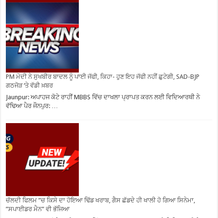
PM ਮੋਦੀ ਨੇ ਸੁਖਬੀਰ ਬਾਦਲ ਨੂੰ ਪਾਈ ਜੱਫੀ, ਕਿਹਾ- ਹੁਣ ਇਹ ਜੱਫੀ ਨਹੀਂ ਛੁਟੇਗੀ, SAD-BJP
ਗਠਜੋੜ ‘ਤੇ ਵੱਡੀ ਖ਼ਬਰ
Jaunpur: ਅਪਾਹਜ ਕੋਟੇ ਰਾਹੀਂ MBBS ਵਿੱਚ ਦਾਖਲਾ ਪ੍ਰਾਪਤ ਕਰਨ ਲਈ ਵਿਦਿਆਰਥੀ ਨੇ
ਵੱਢਿਆ ਪੈਰ ਜੌਨਪੁਰ: …
ਚੱਲਦੀ ਫਿਲਮ ”ਚ ਕਿਸੇ ਦਾ ਹੋਇਆ ਢਿੱਡ ਖਰਾਬ, ਗੈਸ ਛੱਡਦੇ ਹੀ ਖਾਲੀ ਹੋ ਗਿਆ ਸਿਨੇਮਾ,
”ਸਪਾਈਡਰ ਮੈਨ” ਵੀ ਭੱਜਿਆ