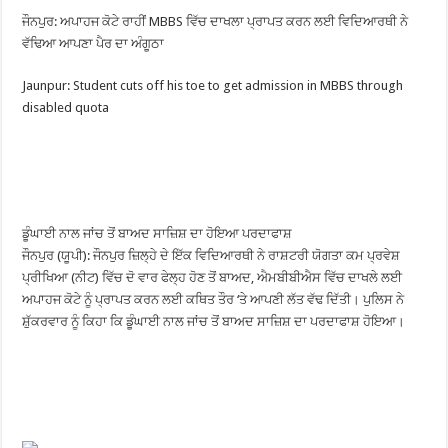
ਜੌਨਪੁਰ: ਅਪਾਹਜ ਕੋਟੇ ਰਾਹੀਂ MBBS ਵਿੱਚ ਦਾਖਲਾ ਪ੍ਰਾਪਤ ਕਰਨ ਲਈ ਵਿਦਿਆਰਥੀ ਨੇ
ਵੱਢਿਆ ਆਪਣਾ ਪੈਰ ਦਾ ਅੰਗੂਠਾ
Jaunpur: Student cuts off his toe to get admission in MBBS through
disabled quota
ਡੂੰਘਾਈ ਨਾਲ ਜਾਂਚ ਤੋਂ ਬਾਅਦ ਸਾਜ਼ਿਸ਼ ਦਾ ਹੋਇਆ ਪਰਦਾਫਾਸ਼
ਜੌਨਪੁਰ (ਯੂਪੀ): ਜੌਨਪੁਰ ਜ਼ਿਲ੍ਹੇ ਦੇ ਇੱਕ ਵਿਦਿਆਰਥੀ ਨੇ ਰਾਸ਼ਟਰੀ ਯੋਗਤਾ ਕਮ ਪ੍ਰਵੇਸ਼
ਪ੍ਰੀਖਿਆ (ਨੀਟ) ਵਿੱਚ ਦੋ ਵਾਰ ਫੇਲ੍ਹ ਹੋਣ ਤੋਂ ਬਾਅਦ, ਐਮਬੀਬੀਐਸ ਵਿੱਚ ਦਾਖਲੇ ਲਈ
ਅਪਾਹਜ ਕੋਟੇ ਨੂੰ ਪ੍ਰਾਪਤ ਕਰਨ ਲਈ ਕਥਿਤ ਤੌਰ ‘ਤੇ ਆਪਣੀ ਲੱਤ ਵੱਢ ਦਿੱਤੀ। ਪੁਲਿਸ ਨੇ
ਸ਼ੁੱਕਰਵਾਰ ਨੂੰ ਕਿਹਾ ਕਿ ਡੂੰਘਾਈ ਨਾਲ ਜਾਂਚ ਤੋਂ ਬਾਅਦ ਸਾਜ਼ਿਸ਼ ਦਾ ਪਰਦਾਫਾਸ਼ ਹੋਇਆ।