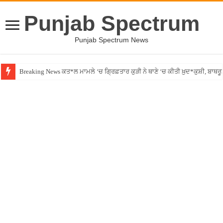
Punjab Spectrum
Punjab Spectrum News
Breaking News ਕਤ*ਲ ਮਾਮਲੇ ‘ਚ ਗ੍ਰਿਫ਼ਤਾਰ ਕੁੜੀ ਨੇ ਥਾਣੇ ‘ਚ ਕੀਤੀ ਖ਼ੁਦ*ਕੁਸ਼ੀ, ਬਾਥਰ
Canada – ਕੈਨੇਡਾ ਗਈ ਪਤਨੀ ਨੂੰ ਭੁੱਲੇ ਰਿਸ਼ਤੇ! ਪਤੀ ਨੇ ਲਾਏ ਗੰਭੀਰ ਦੋਸ਼