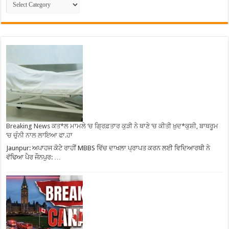
Breaking News ਕਤ*ਲ ਮਾਮਲੇ ‘ਚ ਗ੍ਰਿਫ਼ਤਾਰ ਕੁੜੀ ਨੇ ਥਾਣੇ ‘ਚ ਕੀਤੀ ਖ਼ੁਦ*ਕੁਸ਼ੀ, ਬਾਥਰੂਮ
‘ਚ ਚੁੰਨੀ ਨਾਲ ਲਾਇਆ ਫਾ.ਹਾ
Jaunpur: ਅਪਾਹਜ ਕੋਟੇ ਰਾਹੀਂ MBBS ਵਿੱਚ ਦਾਖਲਾ ਪ੍ਰਾਪਤ ਕਰਨ ਲਈ ਵਿਦਿਆਰਥੀ ਨੇ
ਵੱਢਿਆ ਪੈਰ ਜੌਨਪੁਰ: …