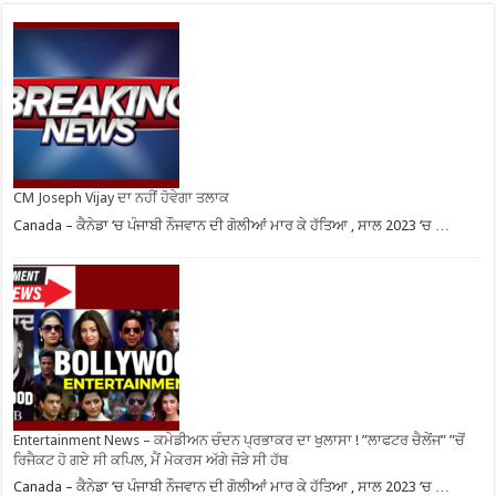
CM Joseph Vijay ਦਾ ਨਹੀਂ ਹੋਵੇਗਾ ਤਲਾਕ
Canada – ਕੈਨੇਡਾ ‘ਚ ਪੰਜਾਬੀ ਨੌਜਵਾਨ ਦੀ ਗੋਲੀਆਂ ਮਾਰ ਕੇ ਹੱਤਿਆ , ਸਾਲ 2023 ‘ਚ …
Entertainment News – ਕਮੇਡੀਅਨ ਚੰਦਨ ਪ੍ਰਭਾਕਰ ਦਾ ਖੁਲਾਸਾ ! ”ਲਾਫਟਰ ਚੈਲੇਂਜ” ”ਚੋਂ
ਰਿਜੈਕਟ ਹੋ ਗਏ ਸੀ ਕਪਿਲ, ਮੈਂ ਮੇਕਰਸ ਅੱਗੇ ਜੋੜੇ ਸੀ ਹੱਥ
Canada – ਕੈਨੇਡਾ ‘ਚ ਪੰਜਾਬੀ ਨੌਜਵਾਨ ਦੀ ਗੋਲੀਆਂ ਮਾਰ ਕੇ ਹੱਤਿਆ , ਸਾਲ 2023 ‘ਚ …