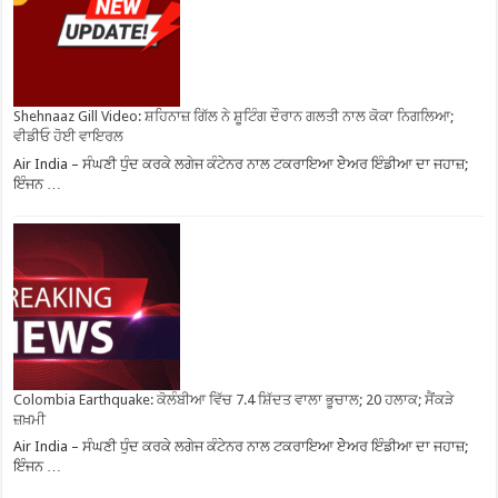
Shehnaaz Gill Video: ਸ਼ਹਿਨਾਜ਼ ਗਿੱਲ ਨੇ ਸ਼ੂਟਿੰਗ ਦੌਰਾਨ ਗਲਤੀ ਨਾਲ ਕੋਕਾ ਨਿਗਲਿਆ;
ਵੀਡੀਓ ਹੋਈ ਵਾਇਰਲ
Air India – ਸੰਘਣੀ ਧੁੰਦ ਕਰਕੇ ਲਗੇਜ ਕੰਟੇਨਰ ਨਾਲ ਟਕਰਾਇਆ ਏੇਅਰ ਇੰਡੀਆ ਦਾ ਜਹਾਜ਼;
ਇੰਜਨ …
Colombia Earthquake: ਕੋਲੰਬੀਆ ਵਿੱਚ 7.4 ਸ਼ਿੱਦਤ ਵਾਲਾ ਭੂਚਾਲ; 20 ਹਲਾਕ; ਸੈਂਕੜੇ
ਜ਼ਖ਼ਮੀ
Air India – ਸੰਘਣੀ ਧੁੰਦ ਕਰਕੇ ਲਗੇਜ ਕੰਟੇਨਰ ਨਾਲ ਟਕਰਾਇਆ ਏੇਅਰ ਇੰਡੀਆ ਦਾ ਜਹਾਜ਼;
ਇੰਜਨ …