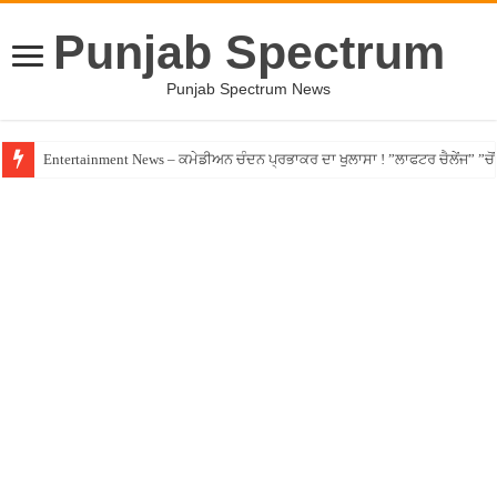
Punjab Spectrum
Punjab Spectrum News
Entertainment News – ਕਮੇਡੀਅਨ ਚੰਦਨ ਪ੍ਰਭਾਕਰ ਦਾ ਖੁਲਾਸਾ ! ”ਲਾਫਟਰ ਚੈਲੇਂਜ” ”ਚੋਂ ਰ