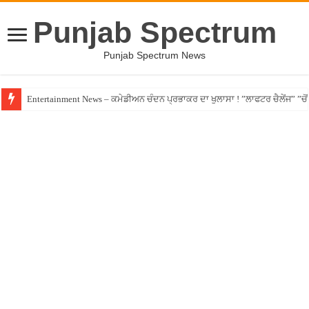
Punjab Spectrum
Punjab Spectrum News
Entertainment News – ਕਮੇਡੀਅਨ ਚੰਦਨ ਪ੍ਰਭਾਕਰ ਦਾ ਖੁਲਾਸਾ ! ”ਲਾਫਟਰ ਚੈਲੇਂਜ” ”ਚੋਂ ਰ