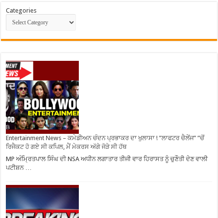
Categories
Entertainment News – ਕਮੇਡੀਅਨ ਚੰਦਨ ਪ੍ਰਭਾਕਰ ਦਾ ਖੁਲਾਸਾ ! ”ਲਾਫਟਰ ਚੈਲੇਂਜ” ”ਚੋਂ
ਰਿਜੈਕਟ ਹੋ ਗਏ ਸੀ ਕਪਿਲ, ਮੈਂ ਮੇਕਰਸ ਅੱਗੇ ਜੋੜੇ ਸੀ ਹੱਥ
MP ਅੰਮ੍ਰਿਤਪਾਲ ਸਿੰਘ ਦੀ NSA ਅਧੀਨ ਲਗਾਤਾਰ ਤੀਜੀ ਵਾਰ ਹਿਰਾਸਤ ਨੂੰ ਚੁਣੌਤੀ ਦੇਣ ਵਾਲੀ
ਪਟੀਸ਼ਨ …