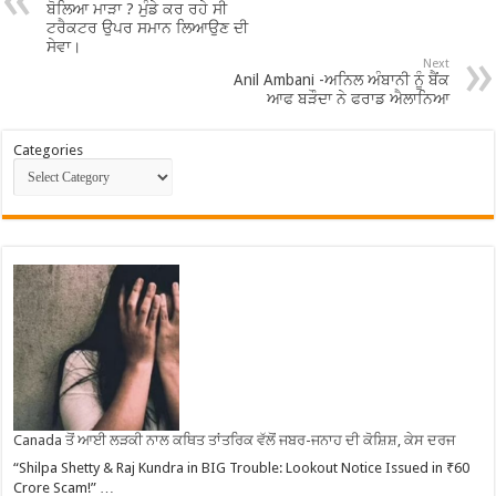
ਬੋਲਿਆ ਮਾੜਾ ? ਮੁੰਡੇ ਕਰ ਰਹੇ ਸੀ
ਟਰੈਕਟਰ ਉਪਰ ਸਮਾਨ ਲਿਆਉਣ ਦੀ
ਸੇਵਾ।
Next
Anil Ambani -ਅਨਿਲ ਅੰਬਾਨੀ ਨੂੰ ਬੈਂਕ
ਆਫ ਬੜੌਦਾ ਨੇ ਫਰਾਡ ਐਲਾਨਿਆ
Categories
Canada ਤੋਂ ਆਈ ਲੜਕੀ ਨਾਲ ਕਥਿਤ ਤਾਂਤਰਿਕ ਵੱਲੋਂ ਜਬਰ-ਜਨਾਹ ਦੀ ਕੋਸ਼ਿਸ਼, ਕੇਸ ਦਰਜ
“Shilpa Shetty & Raj Kundra in BIG Trouble: Lookout Notice Issued in ₹60
Crore Scam!” …