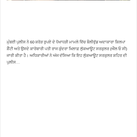
ਮੁੰਬਈ ਪੁਲੀਸ ਨੇ 60 ਕਰੋੜ ਰੁਪਏ ਦੇ ਧੋਖਾਧੜੀ ਮਾਮਲੇ ਵਿੱਚ ਬੌਲੀਵੁੱਡ ਅਦਾਕਾਰਾ ਸ਼ਿਲਪਾ
ਸ਼ੈੱਟੀ ਅਤੇ ਉਸਦੇ ਕਾਰੋਬਾਰੀ ਪਤੀ ਰਾਜ ਕੁੰਦਰਾ ਖ਼ਿਲਾਫ਼ ਲੁੱਕਆਊਟ ਸਰਕੁਲਰ (ਐੱਲ ਓ ਸੀ)
ਜਾਰੀ ਕੀਤਾ ਹੈ। ਅਧਿਕਾਰੀਆਂ ਨੇ ਅੱਜ ਦੱਸਿਆ ਕਿ ਇਹ ਲੁੱਕਆਊਟ ਸਰਕੁਲਰ ਸ਼ਹਿਰ ਦੀ
ਪੁਲੀਸ…