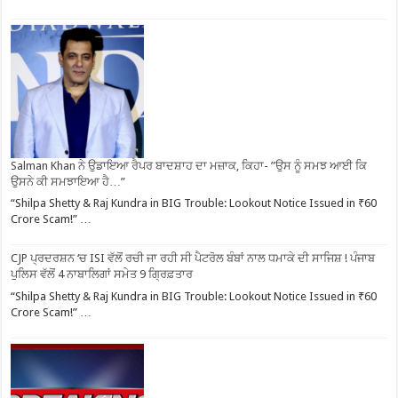
Salman Khan ਨੇ ਉਡਾਇਆ ਰੈਪਰ ਬਾਦਸ਼ਾਹ ਦਾ ਮਜ਼ਾਕ, ਕਿਹਾ- ”ਉਸ ਨੂੰ ਸਮਝ ਆਈ ਕਿ
ਉਸਨੇ ਕੀ ਸਮਝਾਇਆ ਹੈ…”
“Shilpa Shetty & Raj Kundra in BIG Trouble: Lookout Notice Issued in ₹60
Crore Scam!” …
CJP ਪ੍ਰਦਰਸ਼ਨ ‘ਚ ISI ਵੱਲੋਂ ਰਚੀ ਜਾ ਰਹੀ ਸੀ ਪੈਟਰੋਲ ਬੰਬਾਂ ਨਾਲ ਧਮਾਕੇ ਦੀ ਸਾਜਿਸ਼ ! ਪੰਜਾਬ
ਪੁਲਿਸ ਵੱਲੋਂ 4 ਨਾਬਾਲਿਗਾਂ ਸਮੇਤ 9 ਗ੍ਰਿਫ਼ਤਾਰ
“Shilpa Shetty & Raj Kundra in BIG Trouble: Lookout Notice Issued in ₹60
Crore Scam!” …