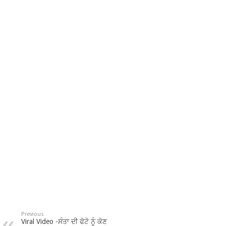
Previous
Viral Video -ਸੰਤਾ ਦੀ ਫੋਟੋ ਨੂੰ ਕੋਣ