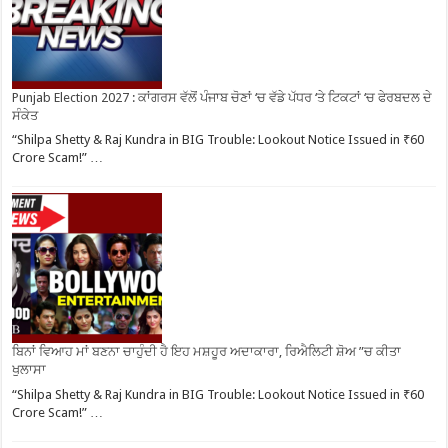
Punjab Election 2027 : ਕਾਂਗਰਸ ਵੱਲੋਂ ਪੰਜਾਬ ਚੋਣਾਂ ‘ਚ ਵੱਡੇ ਪੱਧਰ ‘ਤੇ ਟਿਕਟਾਂ ‘ਚ ਫੇਰਬਦਲ ਦੇ
ਸੰਕੇਤ
“Shilpa Shetty & Raj Kundra in BIG Trouble: Lookout Notice Issued in ₹60
Crore Scam!” …
ਬਿਨਾਂ ਵਿਆਹ ਮਾਂ ਬਣਨਾ ਚਾਹੁੰਦੀ ਹੈ ਇਹ ਮਸ਼ਹੂਰ ਅਦਾਕਾਰਾ, ਰਿਐਲਿਟੀ ਸ਼ੋਅ ”ਚ ਕੀਤਾ
ਖੁਲਾਸਾ
“Shilpa Shetty & Raj Kundra in BIG Trouble: Lookout Notice Issued in ₹60
Crore Scam!” …