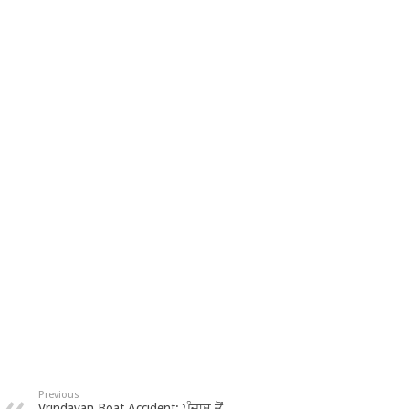
Previous
Vrindavan Boat Accident: ਪੰਜਾਬ ਤੋਂ