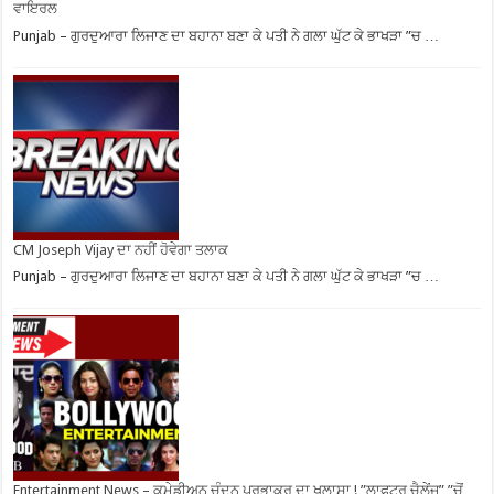
ਵਾਇਰਲ
Punjab – ਗੁਰਦੁਆਰਾ ਲਿਜਾਣ ਦਾ ਬਹਾਨਾ ਬਣਾ ਕੇ ਪਤੀ ਨੇ ਗਲਾ ਘੁੱਟ ਕੇ ਭਾਖੜਾ ”ਚ …
CM Joseph Vijay ਦਾ ਨਹੀਂ ਹੋਵੇਗਾ ਤਲਾਕ
Punjab – ਗੁਰਦੁਆਰਾ ਲਿਜਾਣ ਦਾ ਬਹਾਨਾ ਬਣਾ ਕੇ ਪਤੀ ਨੇ ਗਲਾ ਘੁੱਟ ਕੇ ਭਾਖੜਾ ”ਚ …
Entertainment News – ਕਮੇਡੀਅਨ ਚੰਦਨ ਪ੍ਰਭਾਕਰ ਦਾ ਖੁਲਾਸਾ ! ”ਲਾਫਟਰ ਚੈਲੇਂਜ” ”ਚੋਂ