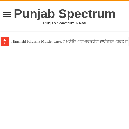
Punjab Spectrum
Punjab Spectrum News
Himanshi Khurana Murder Case: 7 ਮਹੀਨਿਆਂ ਬਾਅਦ ਭਗੌੜਾ ਭਾਈਵਾਲ ਅਬਦੁਲ ਗਫ਼ੂਰੀ 