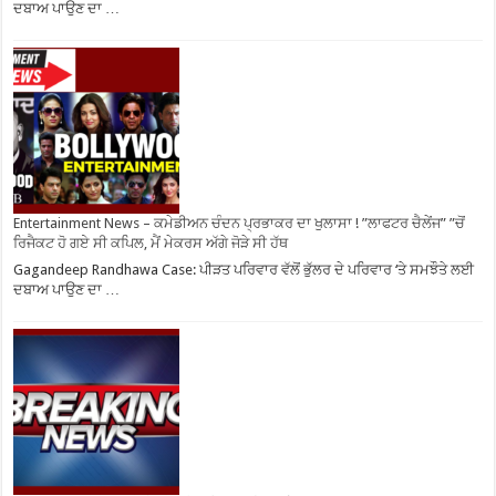
ਦਬਾਅ ਪਾਉਣ ਦਾ …
Entertainment News – ਕਮੇਡੀਅਨ ਚੰਦਨ ਪ੍ਰਭਾਕਰ ਦਾ ਖੁਲਾਸਾ ! ”ਲਾਫਟਰ ਚੈਲੇਂਜ” ”ਚੋਂ
ਰਿਜੈਕਟ ਹੋ ਗਏ ਸੀ ਕਪਿਲ, ਮੈਂ ਮੇਕਰਸ ਅੱਗੇ ਜੋੜੇ ਸੀ ਹੱਥ
Gagandeep Randhawa Case: ਪੀੜਤ ਪਰਿਵਾਰ ਵੱਲੋਂ ਭੁੱਲਰ ਦੇ ਪਰਿਵਾਰ ‘ਤੇ ਸਮਝੌਤੇ ਲਈ
ਦਬਾਅ ਪਾਉਣ ਦਾ …