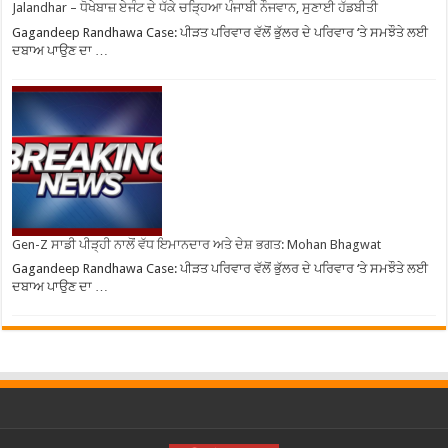
Jalandhar – ਧੋਖੇਬਾਜ਼ ਏਜੰਟ ਦੇ ਧੱਕੇ ਚੜ੍ਹਿਆ ਪੰਜਾਬੀ ਨੌਜਵਾਨ, ਸੁਣਾਈ ਹੱਡਬੀਤੀ
Gagandeep Randhawa Case: ਪੀੜਤ ਪਰਿਵਾਰ ਵੱਲੋਂ ਭੁੱਲਰ ਦੇ ਪਰਿਵਾਰ ‘ਤੇ ਸਮਝੌਤੇ ਲਈ
ਦਬਾਅ ਪਾਉਣ ਦਾ …
Gen-Z ਸਾਡੀ ਪੀੜ੍ਹੀ ਨਾਲੋਂ ਵੱਧ ਇਮਾਨਦਾਰ ਅਤੇ ਦੇਸ਼ ਭਗਤ: Mohan Bhagwat
Gagandeep Randhawa Case: ਪੀੜਤ ਪਰਿਵਾਰ ਵੱਲੋਂ ਭੁੱਲਰ ਦੇ ਪਰਿਵਾਰ ‘ਤੇ ਸਮਝੌਤੇ ਲਈ
ਦਬਾਅ ਪਾਉਣ ਦਾ …