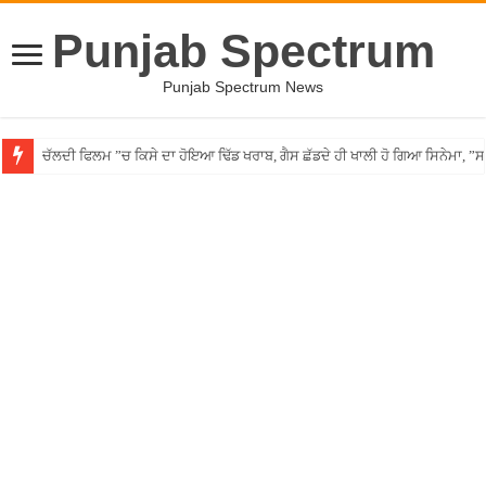
Punjab Spectrum
Punjab Spectrum News
ਚੱਲਦੀ ਫਿਲਮ ”ਚ ਕਿਸੇ ਦਾ ਹੋਇਆ ਢਿੱਡ ਖਰਾਬ, ਗੈਸ ਛੱਡਦੇ ਹੀ ਖਾਲੀ ਹੋ ਗਿਆ ਸਿਨੇਮਾ, 
Punjab ”ਚ ਵੱਡੀ ਵਾਰਦਾਤ! ਰਾਹ ”ਚ ਘੇਰ ਨੌਜਵਾਨ ਦਾ ਸ਼ਰੇਆਮ ਗੋਲ਼ੀਆਂ ਮਾਰ ਕੇ ਕੀਤਾ ਕ