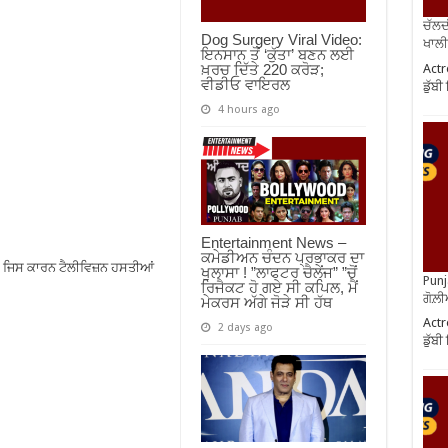
ਚੱਲਦ
Dog Surgery Viral Video:
ਖਾਲੀ
ਇਨਸਾਨ ਤੋਂ ‘ਕੁੱਤਾ’ ਬਣਨ ਲਈ
Actr
ਖ਼ਰਚ ਦਿੱਤੇ 220 ਕਰੋੜ;
ਵੀਡੀਓ ਵਾਇਰਲ
ਡੁੱਬ
4 hours ago
Entertainment News –
ਕਮੇਡੀਅਨ ਚੰਦਨ ਪ੍ਰਭਾਕਰ ਦਾ
। ਜਿਸ ਕਾਰਨ ਟੈਲੀਵਿਜ਼ਨ ਹਸਤੀਆਂ
ਖੁਲਾਸਾ ! ”ਲਾਫਟਰ ਚੈਲੇਂਜ” ”ਚੋਂ
Punj
ਰਿਜੈਕਟ ਹੋ ਗਏ ਸੀ ਕਪਿਲ, ਮੈਂ
ਗੋਲ਼
ਮੇਕਰਸ ਅੱਗੇ ਜੋੜੇ ਸੀ ਹੱਥ
Actr
2 days ago
ਡੁੱਬ