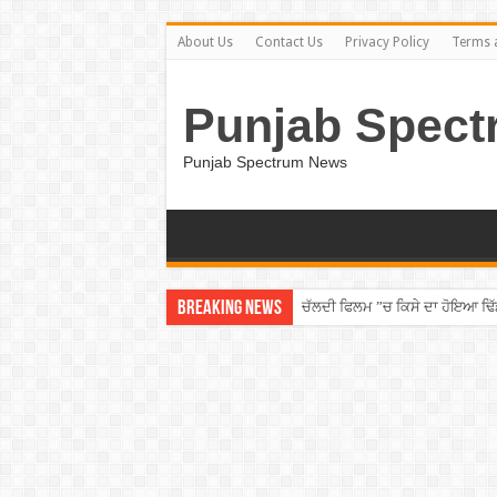
About Us
Contact Us
Privacy Policy
Terms 
Punjab Spect
Punjab Spectrum News
Breaking News
ਚੱਲਦੀ ਫਿਲਮ ”ਚ ਕਿਸੇ ਦਾ ਹੋਇਆ ਢਿੱ
Punjab ”ਚ ਵੱਡੀ ਵਾਰਦਾਤ! ਰਾਹ ”ਚ 