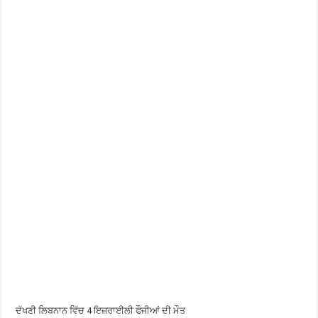
ਦੱਖਣੀ ਲਿਬਨਾਨ ਵਿੱਚ 4 ਇਜ਼ਰਾਈਲੀ ਫੌਜੀਆਂ ਦੀ ਮੌਤ