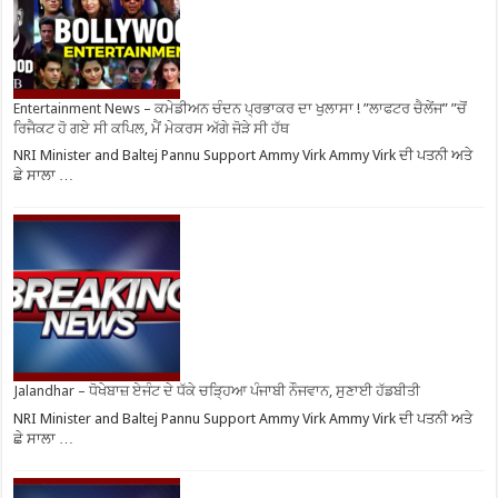
Entertainment News – ਕਮੇਡੀਅਨ ਚੰਦਨ ਪ੍ਰਭਾਕਰ ਦਾ ਖੁਲਾਸਾ ! ”ਲਾਫਟਰ ਚੈਲੇਂਜ” ”ਚੋਂ
ਰਿਜੈਕਟ ਹੋ ਗਏ ਸੀ ਕਪਿਲ, ਮੈਂ ਮੇਕਰਸ ਅੱਗੇ ਜੋੜੇ ਸੀ ਹੱਥ
NRI Minister and Baltej Pannu Support Ammy Virk Ammy Virk ਦੀ ਪਤਨੀ ਅਤੇ
ਛੇ ਸਾਲਾ …
Jalandhar – ਧੋਖੇਬਾਜ਼ ਏਜੰਟ ਦੇ ਧੱਕੇ ਚੜ੍ਹਿਆ ਪੰਜਾਬੀ ਨੌਜਵਾਨ, ਸੁਣਾਈ ਹੱਡਬੀਤੀ
NRI Minister and Baltej Pannu Support Ammy Virk Ammy Virk ਦੀ ਪਤਨੀ ਅਤੇ
ਛੇ ਸਾਲਾ …