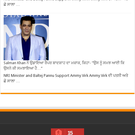
ਛੇ ਸਾਲਾ …
Salman Khan ਨੇ ਉਡਾਇਆ ਰੈਪਰ ਬਾਦਸ਼ਾਹ ਦਾ ਮਜ਼ਾਕ, ਕਿਹਾ- ”ਉਸ ਨੂੰ ਸਮਝ ਆਈ ਕਿ
ਉਸਨੇ ਕੀ ਸਮਝਾਇਆ ਹੈ…”
NRI Minister and Baltej Pannu Support Ammy Virk Ammy Virk ਦੀ ਪਤਨੀ ਅਤੇ
ਛੇ ਸਾਲਾ …
15