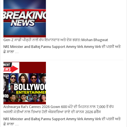
Gen-Z ਸਾਡੀ ਪੀੜ੍ਹੀ ਨਾਲੋਂ ਵੱਧ ਇਮਾਨਦਾਰ ਅਤੇ ਦੇਸ਼ ਭਗਤ: Mohan Bhagwat
NRI Minister and Baltej Pannu Support Ammy Virk Ammy Virk ਦੀ ਪਤਨੀ ਅਤੇ
ਛੇ ਸਾਲਾ …
Aishwarya Rai’s Cannes 2026 Gown 600 ਘੰਟੇ ਦੀ ਮਿਹਨਤ ਨਾਲ 7,000 ਤੋਂ ਵੱਧ
ਅਸਲੀ ਮੋਤੀਆਂ ਨਾਲ ਤਿਆਰ ਹੋਈ ਐਸ਼ਵਰਿਆ ਰਾਏ ਦੀ ਕਾਨਸ 2026 ਡਰੈੱਸ
NRI Minister and Baltej Pannu Support Ammy Virk Ammy Virk ਦੀ ਪਤਨੀ ਅਤੇ
ਛੇ ਸਾਲਾ …