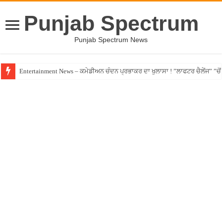
Punjab Spectrum
Punjab Spectrum News
Entertainment News – ਕਮੇਡੀਅਨ ਚੰਦਨ ਪ੍ਰਭਾਕਰ ਦਾ ਖੁਲਾਸਾ ! ”ਲਾਫਟਰ ਚੈਲੇਂਜ” ”ਚੋਂ ਰ