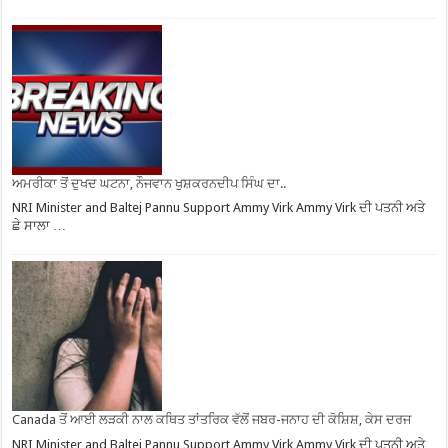
ਅਮਰੀਕਾ ਤੋਂ ਦੁਖਦ ਘਟਨਾ, ਨੌਜਵਾਨ ਖੁਸ਼ਕਰਨਦੀਪ ਸਿੰਘ ਦਾ..
NRI Minister and Baltej Pannu Support Ammy Virk Ammy Virk ਦੀ ਪਤਨੀ ਅਤੇ
ਛੇ ਸਾਲਾ …
Canada ਤੋਂ ਆਈ ਲੜਕੀ ਨਾਲ ਕਥਿਤ ਤਾਂਤਰਿਕ ਵੱਲੋਂ ਜਬਰ-ਜਨਾਹ ਦੀ ਕੋਸ਼ਿਸ਼, ਕੇਸ ਦਰਜ
NRI Minister and Baltej Pannu Support Ammy Virk Ammy Virk ਦੀ ਪਤਨੀ ਅਤੇ