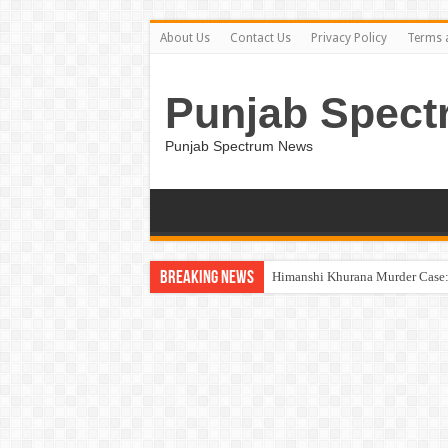
About Us
Contact Us
Privacy Policy
Terms 
Punjab Spect
Punjab Spectrum News
Breaking News
Himanshi Khurana Murder Case: 