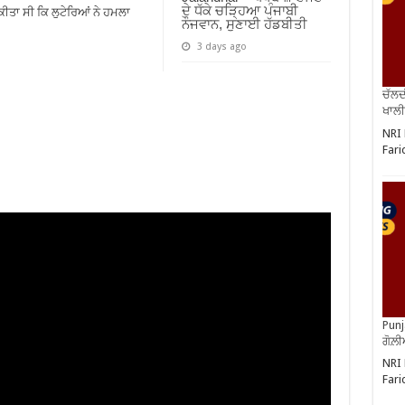
ਦੇ ਧੱਕੇ ਚੜ੍ਹਿਆ ਪੰਜਾਬੀ
 ਕੀਤਾ ਸੀ ਕਿ ਲੁਟੇਰਿਆਂ ਨੇ ਹਮਲਾ
ਨੌਜਵਾਨ, ਸੁਣਾਈ ਹੱਡਬੀਤੀ
3 days ago
ਚੱਲਦ
ਖਾਲੀ
NRI 
Fari
Punj
ਗੋਲ਼
NRI 
Fari