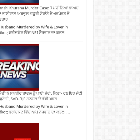
nshi Khurana Murder Case: 7 ਮਹੀਨਿਆਂ ਬਾਅਦ
ਾ ਭਾਈਵਾਲ ਅਬਦੁਲ ਗਫ਼ੂਰੀ ਟੋਰਾਂਟੋ ਏਅਰਪੋਰਟ ਤੋਂ
ਫ਼ਤਾਰ
Husband Murdered by Wife & Lover in
dkot; ਫਰੀਦਕੋਟ ਵਿੱਚ NRI ਨੌਜਵਾਨ ਦਾ ਕਤਲ: …
ੋਦੀ ਨੇ ਸੁਖਬੀਰ ਬਾਦਲ ਨੂੰ ਪਾਈ ਜੱਫੀ, ਕਿਹਾ- ਹੁਣ ਇਹ ਜੱਫੀ
 ਛੁਟੇਗੀ, SAD-BJP ਗਠਜੋੜ ‘ਤੇ ਵੱਡੀ ਖ਼ਬਰ
Husband Murdered by Wife & Lover in
dkot; ਫਰੀਦਕੋਟ ਵਿੱਚ NRI ਨੌਜਵਾਨ ਦਾ ਕਤਲ: …