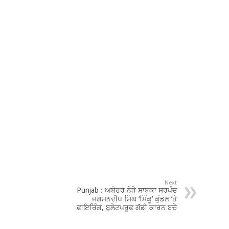
Next
Punjab : ਅਬੋਹਰ ਨੇੜੇ ਸਾਬਕਾ ਸਰਪੰਚ
ਜਗਮਨਦੀਪ ਸਿੰਘ ‘ਮਿੰਕੂ’ ਕੁੰਡਲ ’ਤੇ
ਫਾਇਰਿੰਗ, ਬੁਲੇਟਪਰੂਫ ਗੱਡੀ ਕਾਰਨ ਬਚੇ