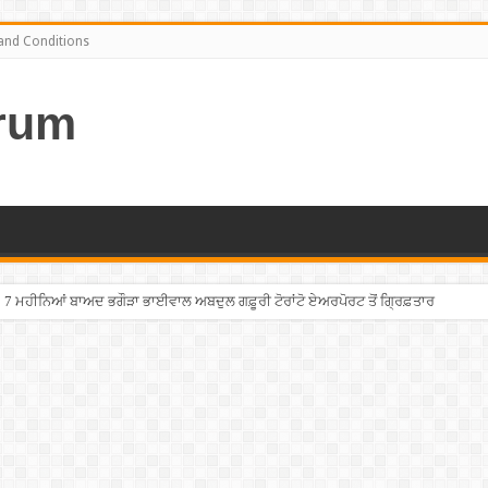
and Conditions
rum
7 ਮਹੀਨਿਆਂ ਬਾਅਦ ਭਗੌੜਾ ਭਾਈਵਾਲ ਅਬਦੁਲ ਗਫ਼ੂਰੀ ਟੋਰਾਂਟੋ ਏਅਰਪੋਰਟ ਤੋਂ ਗ੍ਰਿਫ਼ਤਾਰ