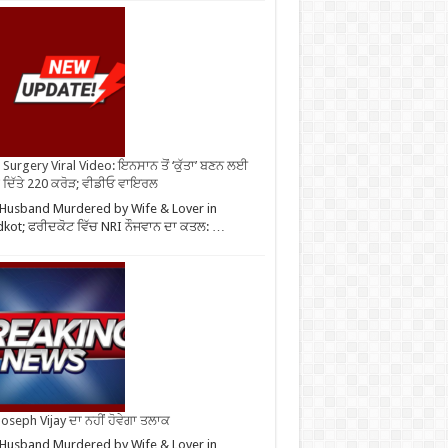
Surgery Viral Video: ਇਨਸਾਨ ਤੋਂ ‘ਕੁੱਤਾ’ ਬਣਨ ਲਈ
 ਦਿੱਤੇ 220 ਕਰੋੜ; ਵੀਡੀਓ ਵਾਇਰਲ
Husband Murdered by Wife & Lover in
dkot; ਫਰੀਦਕੋਟ ਵਿੱਚ NRI ਨੌਜਵਾਨ ਦਾ ਕਤਲ: …
oseph Vijay ਦਾ ਨਹੀਂ ਹੋਵੇਗਾ ਤਲਾਕ
Husband Murdered by Wife & Lover in