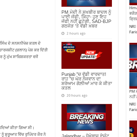
Hima
PM ਮੋਦੀ ਨੇ ਸੁਖਬੀਰ ਬਾਦਲ ਨੂੰ
ਭਗੌੜ
ਪਾਈ ਜੱਫੀ, ਕਿਹਾ- ਹੁਣ ਇਹ
ਗ੍ਰਿ
ਜੱਫੀ ਨਹੀਂ ਛੁਟੇਗੀ, SAD-BJP
ਗਠਜੋੜ ‘ਤੇ ਵੱਡੀ ਖ਼ਬਰ
NRI 
Fari
2 hours ago
 ਸਿੰਘ ਦੇ ਸਨਸਨੀਖੇਜ਼ ਕਤਲ ਦੇ
ਚਾਰਜਸ਼ੀਟ (ਚਲਾਨ) ਪੇਸ਼ ਕਰ ਦਿੱਤੀ
ੂੰ ਮੁੱਖ ਸਾਜ਼ਿਸ਼ਕਰਤਾ ਵਜੋਂ
Punjab ”ਚ ਵੱਡੀ ਵਾਰਦਾਤ!
ਰਾਹ ”ਚ ਘੇਰ ਨੌਜਵਾਨ ਦਾ
ਸ਼ਰੇਆਮ ਗੋਲ਼ੀਆਂ ਮਾਰ ਕੇ ਕੀਤਾ
ਕਤਲ
PM ਮ
20 hours ago
ਨਹੀਂ
NRI 
Fari
 ਚਲਦਿਆਂ ਕੀਤਾ ਗਿਆ ਸੀ।
ੰ ਸ਼ੁਰੂਆਤ ਵਿੱਚ ਰੁਪਿੰਦਰ ਕੌਰ ਨੇ
Jalandhar – ਧੋਖੇਬਾਜ਼ ਏਜੰਟ