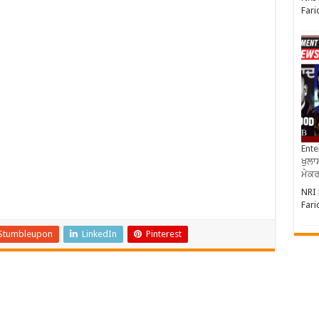
Fari
Ente
ਖੁਲਾਸ
ਮੇਕਰਸ
NRI 
Fari
Stumbleupon
LinkedIn
Pinterest