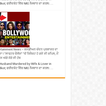
dkot; ਫਰੀਦਕੋਟ ਵਿੱਚ NRI ਨੌਜਵਾਨ ਦਾ ਕਤਲ: …
rtainment News – ਕਮੇਡੀਅਨ ਚੰਦਨ ਪ੍ਰਭਾਕਰ ਦਾ
ਾ ! ”ਲਾਫਟਰ ਚੈਲੇਂਜ” ”ਚੋਂ ਰਿਜੈਕਟ ਹੋ ਗਏ ਸੀ ਕਪਿਲ, ਮੈਂ
 ਅੱਗੇ ਜੋੜੇ ਸੀ ਹੱਥ
Husband Murdered by Wife & Lover in
dkot; ਫਰੀਦਕੋਟ ਵਿੱਚ NRI ਨੌਜਵਾਨ ਦਾ ਕਤਲ: …