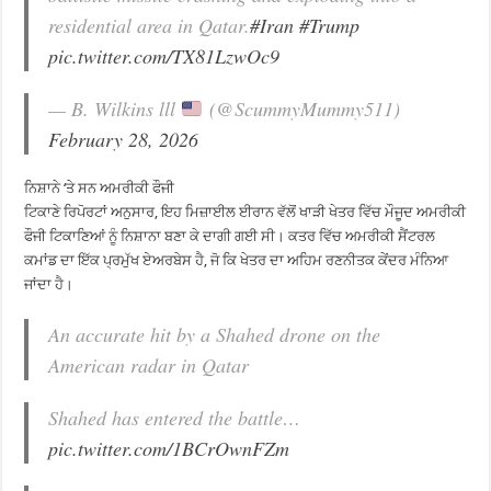
residential area in Qatar.
#Iran
#Trump
pic.twitter.com/TX81LzwOc9
— B. Wilkins lll
(@ScummyMummy511)
February 28, 2026
ਨਿਸ਼ਾਨੇ ‘ਤੇ ਸਨ ਅਮਰੀਕੀ ਫੌਜੀ
ਟਿਕਾਣੇ ਰਿਪੋਰਟਾਂ ਅਨੁਸਾਰ, ਇਹ ਮਿਜ਼ਾਈਲ ਈਰਾਨ ਵੱਲੋਂ ਖਾੜੀ ਖੇਤਰ ਵਿੱਚ ਮੌਜੂਦ ਅਮਰੀਕੀ
ਫੌਜੀ ਟਿਕਾਣਿਆਂ ਨੂੰ ਨਿਸ਼ਾਨਾ ਬਣਾ ਕੇ ਦਾਗੀ ਗਈ ਸੀ। ਕਤਰ ਵਿੱਚ ਅਮਰੀਕੀ ਸੈਂਟਰਲ
ਕਮਾਂਡ ਦਾ ਇੱਕ ਪ੍ਰਮੁੱਖ ਏਅਰਬੇਸ ਹੈ, ਜੋ ਕਿ ਖੇਤਰ ਦਾ ਅਹਿਮ ਰਣਨੀਤਕ ਕੇਂਦਰ ਮੰਨਿਆ
ਜਾਂਦਾ ਹੈ।
An accurate hit by a Shahed drone on the
American radar in Qatar
Shahed has entered the battle…
pic.twitter.com/1BCrOwnFZm