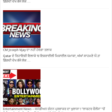
ਡਿੱਗਦੀ ਦੇਖ ਭੱਜੇ ਲੋਕ …
CM Joseph Vijay ਦਾ ਨਹੀਂ ਹੋਵੇਗਾ ਤਲਾਕ
Qatar ਦੇ ਰਿਹਾਇਸ਼ੀ ਇਲਾਕੇ ‘ਚ ਇਜ਼ਰਾਈਲੀ ਮਿਜ਼ਾਈਲ ਧਮਾਕਾ, ਅੱਖਾਂ ਸਾਹਮਣੇ ‘ਮੌ.ਤ’
ਡਿੱਗਦੀ ਦੇਖ ਭੱਜੇ ਲੋਕ …
Entertainment News – ਕਮੇਡੀਅਨ ਚੰਦਨ ਪ੍ਰਭਾਕਰ ਦਾ ਖੁਲਾਸਾ ! ”ਲਾਫਟਰ ਚੈਲੇਂਜ” ”ਚੋਂ