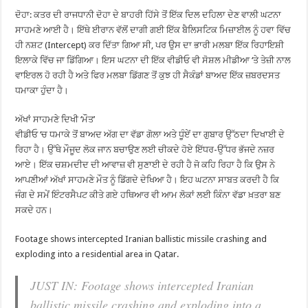
ਦੋਹਾ: ਕਤਰ ਦੀ ਰਾਜਧਾਨੀ ਦੋਹਾ ਦੇ ਬਾਹਰੀ ਹਿੱਸੇ ਤੋਂ ਇੱਕ ਦਿਲ ਦਹਿਲਾ ਦੇਣ ਵਾਲੀ ਘਟਨਾ
ਸਾਹਮਣੇ ਆਈ ਹੈ। ਇੱਥੇ ਈਰਾਨ ਵੱਲੋਂ ਦਾਗੀ ਗਈ ਇੱਕ ਬੈਲਿਸਟਿਕ ਮਿਜ਼ਾਈਲ ਨੂੰ ਹਵਾ ਵਿੱਚ
ਹੀ ਨਸ਼ਟ (Intercept) ਕਰ ਦਿੱਤਾ ਗਿਆ ਸੀ, ਪਰ ਉਸ ਦਾ ਭਾਰੀ ਮਲਬਾ ਇੱਕ ਰਿਹਾਇਸ਼ੀ
ਇਲਾਕੇ ਵਿੱਚ ਜਾ ਡਿੱਗਿਆ। ਇਸ ਘਟਨਾ ਦੀ ਇੱਕ ਵੀਡੀਓ ਵੀ ਸੋਸ਼ਲ ਮੀਡੀਆ ‘ਤੇ ਤੇਜ਼ੀ ਨਾਲ
ਵਾਇਰਲ ਹੋ ਰਹੀ ਹੈ ਅਤੇ ਫਿਰ ਮਲਬਾ ਡਿੱਗਣ ਤੋਂ ਕੁਝ ਹੀ ਸੈਕੰਡਾਂ ਬਾਅਦ ਇੱਕ ਜ਼ਬਰਦਸਤ
ਧਮਾਕਾ ਹੁੰਦਾ ਹੈ।
ਅੱਖਾਂ ਸਾਹਮਣੇ ਦਿਖੀ ‘ਮੌਤ’
ਵੀਡੀਓ ‘ਚ ਧਮਾਕੇ ਤੋਂ ਬਾਅਦ ਅੱਗ ਦਾ ਵੱਡਾ ਗੋਲਾ ਅਤੇ ਧੂੰਏਂ ਦਾ ਗੁਬਾਰ ਉੱਠਦਾ ਦਿਖਾਈ ਦੇ
ਰਿਹਾ ਹੈ। ਉੱਥੇ ਮੌਜੂਦ ਲੋਕ ਜਾਨ ਬਚਾਉਣ ਲਈ ਚੀਕਦੇ ਹੋਏ ਇੱਧਰ-ਉੱਧਰ ਭੱਜਦੇ ਨਜ਼ਰ
ਆਏ। ਇੱਕ ਚਸ਼ਮਦੀਦ ਦੀ ਆਵਾਜ਼ ਵੀ ਸੁਣਾਈ ਦੇ ਰਹੀ ਹੈ ਜੋ ਕਹਿ ਰਿਹਾ ਹੈ ਕਿ ਉਸ ਨੇ
ਆਪਣੀਆਂ ਅੱਖਾਂ ਸਾਹਮਣੇ ਮੌਤ ਨੂੰ ਡਿੱਗਦੇ ਦੇਖਿਆ ਹੈ। ਇਹ ਘਟਨਾ ਸਾਬਤ ਕਰਦੀ ਹੈ ਕਿ
ਜੰਗ ਦੇ ਸਮੇਂ ਇੰਟਰਸੈਪਟ ਕੀਤੇ ਗਏ ਹਥਿਆਰ ਵੀ ਆਮ ਲੋਕਾਂ ਲਈ ਕਿੰਨਾ ਵੱਡਾ ਖ਼ਤਰਾ ਬਣ
ਸਕਦੇ ਹਨ।
Footage shows intercepted Iranian ballistic missile crashing and
exploding into a residential area in Qatar.
JUST IN: Footage shows intercepted Iranian
ballistic missile crashing and exploding into a