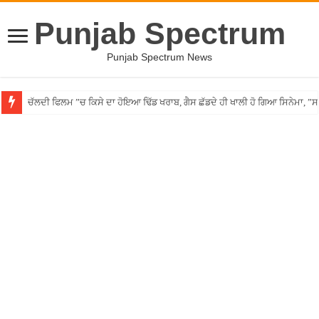
Punjab Spectrum
Punjab Spectrum News
ਚੱਲਦੀ ਫਿਲਮ ”ਚ ਕਿਸੇ ਦਾ ਹੋਇਆ ਢਿੱਡ ਖਰਾਬ, ਗੈਸ ਛੱਡਦੇ ਹੀ ਖਾਲੀ ਹੋ ਗਿਆ ਸਿਨੇਮਾ, 
Punjab ”ਚ ਵੱਡੀ ਵਾਰਦਾਤ! ਰਾਹ ”ਚ ਘੇਰ ਨੌਜਵਾਨ ਦਾ ਸ਼ਰੇਆਮ ਗੋਲ਼ੀਆਂ ਮਾਰ ਕੇ ਕੀਤਾ ਕ