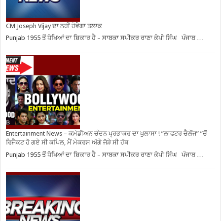
CM Joseph Vijay ਦਾ ਨਹੀਂ ਹੋਵੇਗਾ ਤਲਾਕ
Punjab 1955 ਤੋਂ ਧੋਖਿਆਂ ਦਾ ਸ਼ਿਕਾਰ ਹੈ – ਸਾਬਕਾ ਸਪੀਕਰ ਰਾਣਾ ਕੇਪੀ ਸਿੰਘ ਪੰਜਾਬ …
Entertainment News – ਕਮੇਡੀਅਨ ਚੰਦਨ ਪ੍ਰਭਾਕਰ ਦਾ ਖੁਲਾਸਾ ! ”ਲਾਫਟਰ ਚੈਲੇਂਜ” ”ਚੋਂ
ਰਿਜੈਕਟ ਹੋ ਗਏ ਸੀ ਕਪਿਲ, ਮੈਂ ਮੇਕਰਸ ਅੱਗੇ ਜੋੜੇ ਸੀ ਹੱਥ
Punjab 1955 ਤੋਂ ਧੋਖਿਆਂ ਦਾ ਸ਼ਿਕਾਰ ਹੈ – ਸਾਬਕਾ ਸਪੀਕਰ ਰਾਣਾ ਕੇਪੀ ਸਿੰਘ ਪੰਜਾਬ …