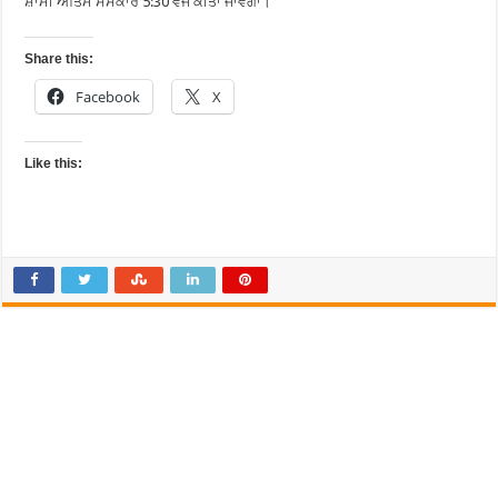
ਸ਼ਾਮੀ ਅੰਤਿਮ ਸੰਸਕਾਰ 5:30 ਵਜੇ ਕੀਤਾ ਜਾਵੇਗਾ।‌
Share this:
Facebook
X
Like this: