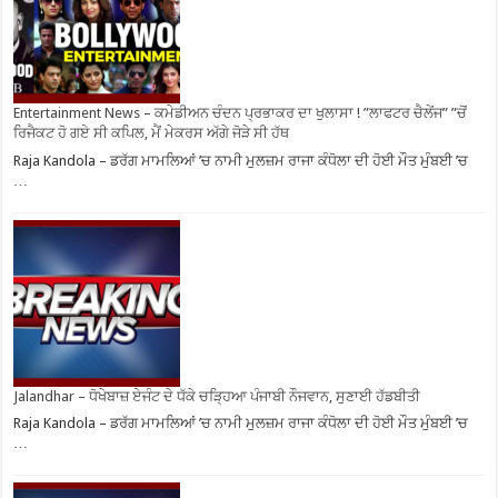
Entertainment News – ਕਮੇਡੀਅਨ ਚੰਦਨ ਪ੍ਰਭਾਕਰ ਦਾ ਖੁਲਾਸਾ ! ”ਲਾਫਟਰ ਚੈਲੇਂਜ” ”ਚੋਂ
ਰਿਜੈਕਟ ਹੋ ਗਏ ਸੀ ਕਪਿਲ, ਮੈਂ ਮੇਕਰਸ ਅੱਗੇ ਜੋੜੇ ਸੀ ਹੱਥ
Raja Kandola – ਡਰੱਗ ਮਾਮਲਿਆਂ ’ਚ ਨਾਮੀ ਮੁਲਜ਼ਮ ਰਾਜਾ ਕੰਧੋਲਾ ਦੀ ਹੋਈ ਮੌਤ ਮੁੰਬਈ ’ਚ
…
Jalandhar – ਧੋਖੇਬਾਜ਼ ਏਜੰਟ ਦੇ ਧੱਕੇ ਚੜ੍ਹਿਆ ਪੰਜਾਬੀ ਨੌਜਵਾਨ, ਸੁਣਾਈ ਹੱਡਬੀਤੀ
Raja Kandola – ਡਰੱਗ ਮਾਮਲਿਆਂ ’ਚ ਨਾਮੀ ਮੁਲਜ਼ਮ ਰਾਜਾ ਕੰਧੋਲਾ ਦੀ ਹੋਈ ਮੌਤ ਮੁੰਬਈ ’ਚ
…