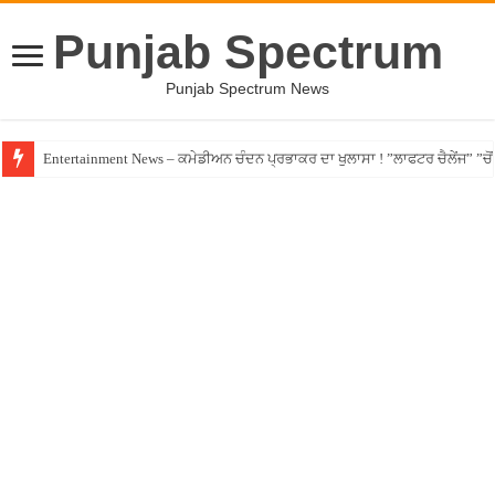
Punjab Spectrum
Punjab Spectrum News
Entertainment News – ਕਮੇਡੀਅਨ ਚੰਦਨ ਪ੍ਰਭਾਕਰ ਦਾ ਖੁਲਾਸਾ ! ”ਲਾਫਟਰ ਚੈਲੇਂਜ” ”ਚੋਂ ਰ
Jalandhar – ਧੋਖੇਬਾਜ਼ ਏਜੰਟ ਦੇ ਧੱਕੇ ਚੜ੍ਹਿਆ ਪੰਜਾਬੀ ਨੌਜਵਾਨ, ਸੁਣਾਈ ਹੱਡਬੀਤੀ