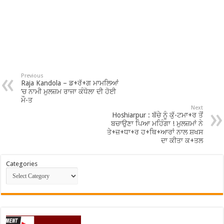
Previous
Raja Kandola – ਡ+ਰੱ+ਗ ਮਾਮਲਿਆਂ
’ਚ ਨਾਮੀ ਮੁਲਜ਼ਮ ਰਾਜਾ ਕੰਧੋਲਾ ਦੀ ਹੋਈ
ਮੌ-ਤ
Next
Hoshiarpur : ਬੱਚੇ ਨੂੰ ਕੁੱ-ਟਮਾ+ਰ ਤੋਂ
ਬਚਾਉਣਾ ਪਿਆ ਮਹਿੰਗਾ ! ਮੁਲਜ਼ਮਾਂ ਨੇ
ਤੇ+ਜ਼+ਧਾ+ਰ ਹ+ਥਿ+ਆਰਾਂ ਨਾਲ ਸ਼ਖਸ
ਦਾ ਕੀਤਾ ਕ+ਤਲ
Categories