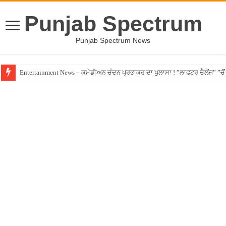
Punjab Spectrum
Punjab Spectrum News
Entertainment News – ਕਮੇਡੀਅਨ ਚੰਦਨ ਪ੍ਰਭਾਕਰ ਦਾ ਖੁਲਾਸਾ ! ”ਲਾਫਟਰ ਚੈਲੇਂਜ” ”ਚੋਂ ਰ