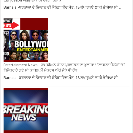
CM Joseph Vijay ਦਾ ਨਹੀਂ ਹੋਵੇਗਾ ਤਲਾਕ
Barnala -ਬਰਨਾਲਾ ਦੇ ਨੌਜਵਾਨ ਦੀ ਕੈਨੇਡਾ ਵਿੱਚ ਮੌਤ, 18 ਲੱਖ ਰੁਪਏ ਲਾ ਕੇ ਭੇਜਿਆ ਸੀ …
Entertainment News – ਕਮੇਡੀਅਨ ਚੰਦਨ ਪ੍ਰਭਾਕਰ ਦਾ ਖੁਲਾਸਾ ! ”ਲਾਫਟਰ ਚੈਲੇਂਜ” ”ਚੋਂ
ਰਿਜੈਕਟ ਹੋ ਗਏ ਸੀ ਕਪਿਲ, ਮੈਂ ਮੇਕਰਸ ਅੱਗੇ ਜੋੜੇ ਸੀ ਹੱਥ
Barnala -ਬਰਨਾਲਾ ਦੇ ਨੌਜਵਾਨ ਦੀ ਕੈਨੇਡਾ ਵਿੱਚ ਮੌਤ, 18 ਲੱਖ ਰੁਪਏ ਲਾ ਕੇ ਭੇਜਿਆ ਸੀ …