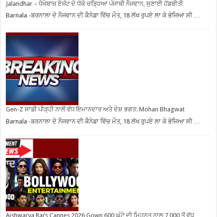
Jalandhar – ਧੋਖੇਬਾਜ਼ ਏਜੰਟ ਦੇ ਧੱਕੇ ਚੜ੍ਹਿਆ ਪੰਜਾਬੀ ਨੌਜਵਾਨ, ਸੁਣਾਈ ਹੱਡਬੀਤੀ
Barnala -ਬਰਨਾਲਾ ਦੇ ਨੌਜਵਾਨ ਦੀ ਕੈਨੇਡਾ ਵਿੱਚ ਮੌਤ, 18 ਲੱਖ ਰੁਪਏ ਲਾ ਕੇ ਭੇਜਿਆ ਸੀ …
Gen-Z ਸਾਡੀ ਪੀੜ੍ਹੀ ਨਾਲੋਂ ਵੱਧ ਇਮਾਨਦਾਰ ਅਤੇ ਦੇਸ਼ ਭਗਤ: Mohan Bhagwat
Barnala -ਬਰਨਾਲਾ ਦੇ ਨੌਜਵਾਨ ਦੀ ਕੈਨੇਡਾ ਵਿੱਚ ਮੌਤ, 18 ਲੱਖ ਰੁਪਏ ਲਾ ਕੇ ਭੇਜਿਆ ਸੀ …
Aishwarya Rai’s Cannes 2026 Gown 600 ਘੰਟੇ ਦੀ ਮਿਹਨਤ ਨਾਲ 7,000 ਤੋਂ ਵੱਧ