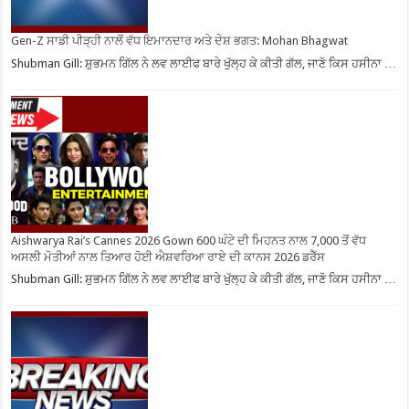
Gen-Z ਸਾਡੀ ਪੀੜ੍ਹੀ ਨਾਲੋਂ ਵੱਧ ਇਮਾਨਦਾਰ ਅਤੇ ਦੇਸ਼ ਭਗਤ: Mohan Bhagwat
Shubman Gill: ਸ਼ੁਭਮਨ ਗਿੱਲ ਨੇ ਲਵ ਲਾਈਫ ਬਾਰੇ ਖੁੱਲ੍ਹ ਕੇ ਕੀਤੀ ਗੱਲ, ਜਾਣੋ ਕਿਸ ਹਸੀਨਾ …
Aishwarya Rai’s Cannes 2026 Gown 600 ਘੰਟੇ ਦੀ ਮਿਹਨਤ ਨਾਲ 7,000 ਤੋਂ ਵੱਧ
ਅਸਲੀ ਮੋਤੀਆਂ ਨਾਲ ਤਿਆਰ ਹੋਈ ਐਸ਼ਵਰਿਆ ਰਾਏ ਦੀ ਕਾਨਸ 2026 ਡਰੈੱਸ
Shubman Gill: ਸ਼ੁਭਮਨ ਗਿੱਲ ਨੇ ਲਵ ਲਾਈਫ ਬਾਰੇ ਖੁੱਲ੍ਹ ਕੇ ਕੀਤੀ ਗੱਲ, ਜਾਣੋ ਕਿਸ ਹਸੀਨਾ …