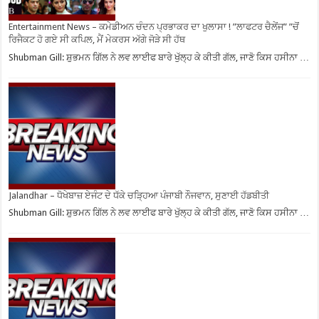
Entertainment News – ਕਮੇਡੀਅਨ ਚੰਦਨ ਪ੍ਰਭਾਕਰ ਦਾ ਖੁਲਾਸਾ ! ”ਲਾਫਟਰ ਚੈਲੇਂਜ” ”ਚੋਂ
ਰਿਜੈਕਟ ਹੋ ਗਏ ਸੀ ਕਪਿਲ, ਮੈਂ ਮੇਕਰਸ ਅੱਗੇ ਜੋੜੇ ਸੀ ਹੱਥ
Shubman Gill: ਸ਼ੁਭਮਨ ਗਿੱਲ ਨੇ ਲਵ ਲਾਈਫ ਬਾਰੇ ਖੁੱਲ੍ਹ ਕੇ ਕੀਤੀ ਗੱਲ, ਜਾਣੋ ਕਿਸ ਹਸੀਨਾ …
Jalandhar – ਧੋਖੇਬਾਜ਼ ਏਜੰਟ ਦੇ ਧੱਕੇ ਚੜ੍ਹਿਆ ਪੰਜਾਬੀ ਨੌਜਵਾਨ, ਸੁਣਾਈ ਹੱਡਬੀਤੀ
Shubman Gill: ਸ਼ੁਭਮਨ ਗਿੱਲ ਨੇ ਲਵ ਲਾਈਫ ਬਾਰੇ ਖੁੱਲ੍ਹ ਕੇ ਕੀਤੀ ਗੱਲ, ਜਾਣੋ ਕਿਸ ਹਸੀਨਾ …