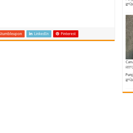
ਛਾਪੇ
Stumbleupon
LinkedIn
Pinterest
Cana
ਜਨਾਹ
Punj
ਛਾਪੇ