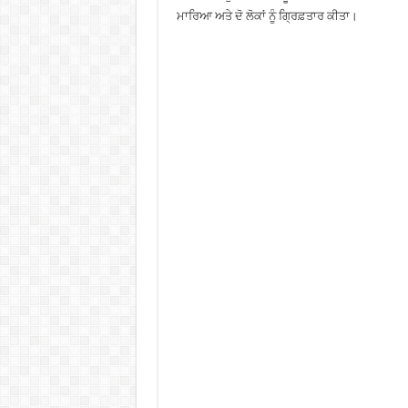
ਮਾਰਿਆ ਅਤੇ ਦੋ ਲੋਕਾਂ ਨੂੰ ਗ੍ਰਿਫ਼ਤਾਰ ਕੀਤਾ।