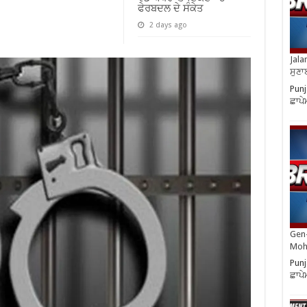
ਫੇਰਬਦਲ ਦੇ ਸੰਕੇਤ
2 days ago
Jala
ਸੁਣਾ
Punj
ਛਾਪੇ
Gen-
Moh
Punj
ਛਾਪੇ