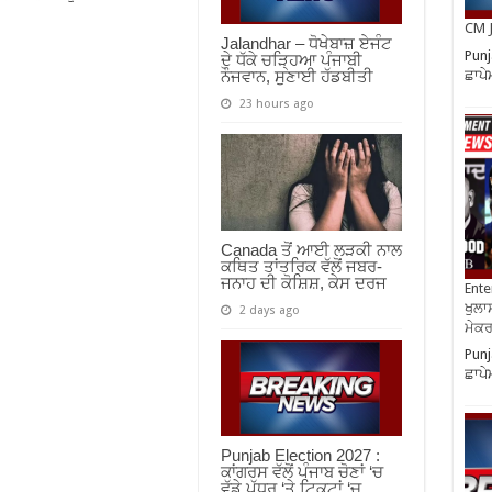
CM J
Jalandhar – ਧੋਖੇਬਾਜ਼ ਏਜੰਟ
Punj
ਦੇ ਧੱਕੇ ਚੜ੍ਹਿਆ ਪੰਜਾਬੀ
ਛਾਪੇ
ਨੌਜਵਾਨ, ਸੁਣਾਈ ਹੱਡਬੀਤੀ
23 hours ago
Canada ਤੋਂ ਆਈ ਲੜਕੀ ਨਾਲ
ਕਥਿਤ ਤਾਂਤਰਿਕ ਵੱਲੋਂ ਜਬਰ-
ਜਨਾਹ ਦੀ ਕੋਸ਼ਿਸ਼, ਕੇਸ ਦਰਜ
Ente
ਖੁਲਾਸ
2 days ago
ਮੇਕਰਸ
Punj
ਛਾਪੇ
Punjab Election 2027 :
ਕਾਂਗਰਸ ਵੱਲੋਂ ਪੰਜਾਬ ਚੋਣਾਂ ‘ਚ
ਵੱਡੇ ਪੱਧਰ ‘ਤੇ ਟਿਕਟਾਂ ‘ਚ