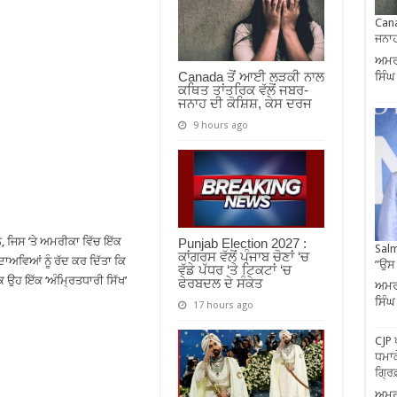
Cana
ਜਨਾਹ
ਅਮਰੀ
Canada ਤੋਂ ਆਈ ਲੜਕੀ ਨਾਲ
ਸਿੰਘ
ਕਥਿਤ ਤਾਂਤਰਿਕ ਵੱਲੋਂ ਜਬਰ-
ਜਨਾਹ ਦੀ ਕੋਸ਼ਿਸ਼, ਕੇਸ ਦਰਜ
9 hours ago
, ਜਿਸ ’ਤੇ ਅਮਰੀਕਾ ਵਿੱਚ ਇੱਕ
Punjab Election 2027 :
Salm
ਕਾਂਗਰਸ ਵੱਲੋਂ ਪੰਜਾਬ ਚੋਣਾਂ ‘ਚ
ਾਅਵਿਆਂ ਨੂੰ ਰੱਦ ਕਰ ਦਿੱਤਾ ਕਿ
”ਉਸ
ਵੱਡੇ ਪੱਧਰ ‘ਤੇ ਟਿਕਟਾਂ ‘ਚ
ਕਿ ਉਹ ਇੱਕ ‘ਅੰਮ੍ਰਿਤਧਾਰੀ ਸਿੱਖ’
ਫੇਰਬਦਲ ਦੇ ਸੰਕੇਤ
ਅਮਰੀ
ਸਿੰਘ
17 hours ago
CJP 
ਧਮਾਕ
ਗ੍ਰਿ
ਅਮਰੀ