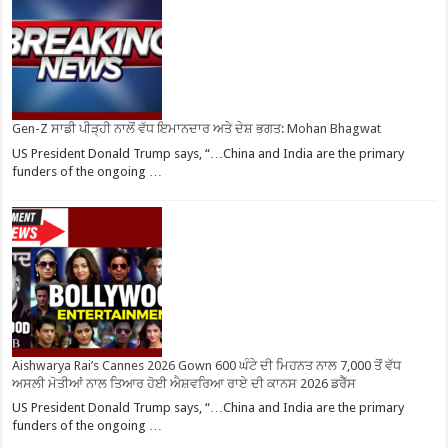
Gen-Z ਸਾਡੀ ਪੀੜ੍ਹੀ ਨਾਲੋਂ ਵੱਧ ਇਮਾਨਦਾਰ ਅਤੇ ਦੇਸ਼ ਭਗਤ: Mohan Bhagwat
US President Donald Trump says, “…China and India are the primary
funders of the ongoing …
Aishwarya Rai’s Cannes 2026 Gown 600 ਘੰਟੇ ਦੀ ਮਿਹਨਤ ਨਾਲ 7,000 ਤੋਂ ਵੱਧ
ਅਸਲੀ ਮੋਤੀਆਂ ਨਾਲ ਤਿਆਰ ਹੋਈ ਐਸ਼ਵਰਿਆ ਰਾਏ ਦੀ ਕਾਨਸ 2026 ਡਰੈੱਸ
US President Donald Trump says, “…China and India are the primary
funders of the ongoing …