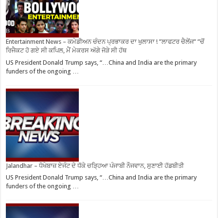
Entertainment News – ਕਮੇਡੀਅਨ ਚੰਦਨ ਪ੍ਰਭਾਕਰ ਦਾ ਖੁਲਾਸਾ ! ”ਲਾਫਟਰ ਚੈਲੇਂਜ” ”ਚੋਂ
ਰਿਜੈਕਟ ਹੋ ਗਏ ਸੀ ਕਪਿਲ, ਮੈਂ ਮੇਕਰਸ ਅੱਗੇ ਜੋੜੇ ਸੀ ਹੱਥ
US President Donald Trump says, “…China and India are the primary
funders of the ongoing …
Jalandhar – ਧੋਖੇਬਾਜ਼ ਏਜੰਟ ਦੇ ਧੱਕੇ ਚੜ੍ਹਿਆ ਪੰਜਾਬੀ ਨੌਜਵਾਨ, ਸੁਣਾਈ ਹੱਡਬੀਤੀ
US President Donald Trump says, “…China and India are the primary
funders of the ongoing …