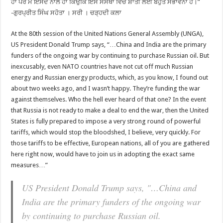
ਹਾਂ ਪਰ ਮੈਂ ਇਸਦੇ ਨਾਲ ਹਾਂ ਕਿਉਂਕਿ ਇਸ ਸੰਸਥਾ ਵਿੱਚ ਸ਼ਾਂਤੀ ਲਈ ਬਹੁਤ ਸੰਭਾਵਨਾ ਹੈ।”
-ਗੁਰਪ੍ਰੀਤ ਸਿੰਘ ਸਹੋਤਾ । ਸਰੀ । ਚੜ੍ਹਦੀ ਕਲਾ
At the 80th session of the United Nations General Assembly (UNGA),
US President Donald Trump says, “…China and India are the primary
funders of the ongoing war by continuing to purchase Russian oil. But
inexcusably, even NATO countries have not cut off much Russian
energy and Russian energy products, which, as you know, I found out
about two weeks ago, and I wasn’t happy. They’re funding the war
against themselves. Who the hell ever heard of that one? In the event
that Russia is not ready to make a deal to end the war, then the United
States is fully prepared to impose a very strong round of powerful
tariffs, which would stop the bloodshed, I believe, very quickly. For
those tariffs to be effective, European nations, all of you are gathered
here right now, would have to join us in adopting the exact same
measures…”
US President Donald Trump says, "…China and
India are the primary funders of the ongoing war
by continuing to purchase Russian oil.