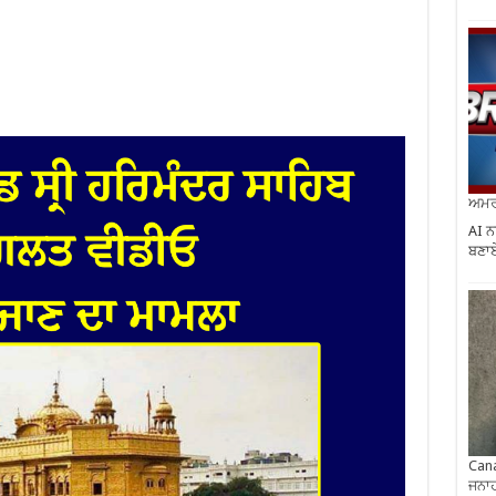
ਅਮਰੀ
AI ਨ
ਬਣਾਏ
Cana
ਜਨਾਹ