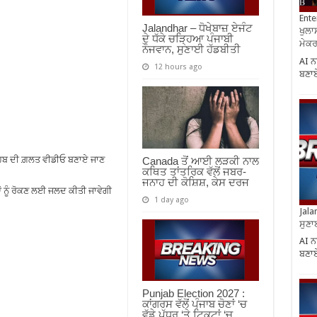
Ente
Jalandhar – ਧੋਖੇਬਾਜ਼ ਏਜੰਟ
ਖੁਲਾਸ
ਦੇ ਧੱਕੇ ਚੜ੍ਹਿਆ ਪੰਜਾਬੀ
ਮੇਕਰਸ
ਨੌਜਵਾਨ, ਸੁਣਾਈ ਹੱਡਬੀਤੀ
AI ਨ
12 hours ago
ਬਣਾਏ
ਹਿਬ ਦੀ ਗ਼ਲਤ ਵੀਡੀਓ ਬਣਾਏ ਜਾਣ
Canada ਤੋਂ ਆਈ ਲੜਕੀ ਨਾਲ
ਕਥਿਤ ਤਾਂਤਰਿਕ ਵੱਲੋਂ ਜਬਰ-
ਜਨਾਹ ਦੀ ਕੋਸ਼ਿਸ਼, ਕੇਸ ਦਰਜ
 ਨੂੰ ਰੋਕਣ ਲਈ ਜਲਦ ਕੀਤੀ ਜਾਵੇਗੀ
1 day ago
Jala
ਸੁਣਾ
AI ਨ
ਬਣਾਏ
Punjab Election 2027 :
ਕਾਂਗਰਸ ਵੱਲੋਂ ਪੰਜਾਬ ਚੋਣਾਂ ‘ਚ
ਵੱਡੇ ਪੱਧਰ ‘ਤੇ ਟਿਕਟਾਂ ‘ਚ