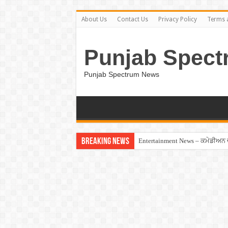
About Us
Contact Us
Privacy Policy
Terms 
Punjab Spect
Punjab Spectrum News
Breaking News
Entertainment News – ਕਮੇਡੀਅਨ ਚੰਦ
Jalandhar – ਧੋਖੇਬਾਜ਼ ਏਜੰਟ ਦੇ ਧੱਕੇ