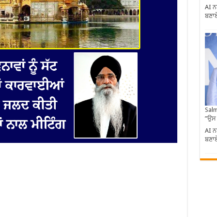
AI ਨ
ਬਣਾਏ
Salm
”ਉਸ
AI ਨ
ਬਣਾਏ