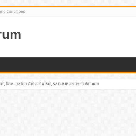
and Conditions
rum
ਫੀ, ਕਿਹਾ- ਹੁਣ ਇਹ ਜੱਫੀ ਨਹੀਂ ਛੁਟੇਗੀ, SAD-BJP ਗਠਜੋੜ ‘ਤੇ ਵੱਡੀ ਖ਼ਬਰ
ਡ ਖਰਾਬ, ਗੈਸ ਛੱਡਦੇ ਹੀ ਖਾਲੀ ਹੋ ਗਿਆ ਸਿਨੇਮਾ, ”ਸਪਾਈਡਰ ਮੈਨ” ਵੀ ਭੱਜਿਆ