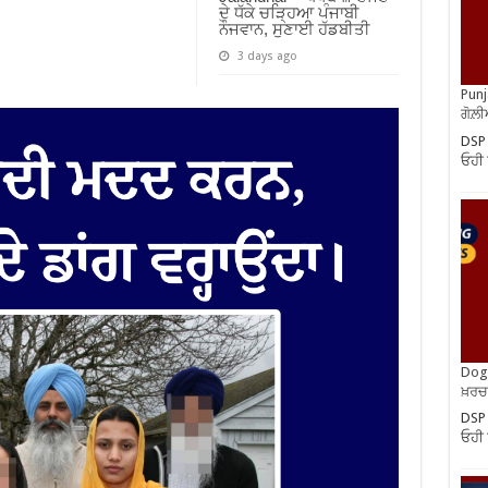
ਦੇ ਧੱਕੇ ਚੜ੍ਹਿਆ ਪੰਜਾਬੀ
ਨੌਜਵਾਨ, ਸੁਣਾਈ ਹੱਡਬੀਤੀ
3 days ago
Punj
ਗੋਲ਼
DSP
ਓਹੀ ਸ
Dog 
ਖ਼ਰਚ
DSP
ਓਹੀ ਸ