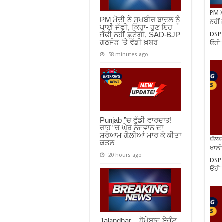
PM ਮ
PM ਮੋਦੀ ਨੇ ਸੁਖਬੀਰ ਬਾਦਲ ਨੂੰ
ਨਹੀਂ
ਪਾਈ ਜੱਫੀ, ਕਿਹਾ- ਹੁਣ ਇਹ
DSP
ਜੱਫੀ ਨਹੀਂ ਛੁਟੇਗੀ, SAD-BJP
ਗਠਜੋੜ ‘ਤੇ ਵੱਡੀ ਖ਼ਬਰ
ਓਹੀ ਸ
58 minutes ago
Punjab ”ਚ ਵੱਡੀ ਵਾਰਦਾਤ!
ਰਾਹ ”ਚ ਘੇਰ ਨੌਜਵਾਨ ਦਾ
ਸ਼ਰੇਆਮ ਗੋਲ਼ੀਆਂ ਮਾਰ ਕੇ ਕੀਤਾ
ਚੱਲਦ
ਕਤਲ
ਖਾਲੀ
20 hours ago
DSP
ਓਹੀ ਸ
Jalandhar – ਧੋਖੇਬਾਜ਼ ਏਜੰਟ