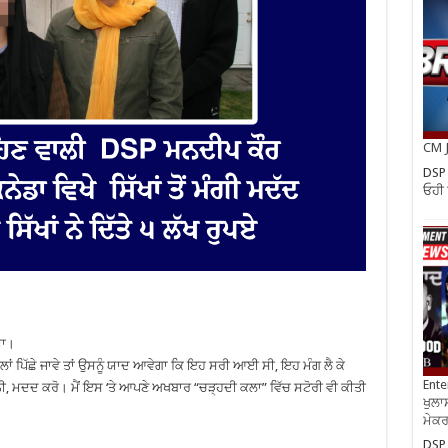
CM J
DSP
ਓਹੀ ਸ
ਦਾ।
ਂ ਪਿੱਛੇ ਜਾਵੇ ਤਾਂ ਉਸਨੂੰ ਯਾਦ ਆਵੇਗਾ ਕਿ ਇਹ ਸਰੀ ਆਈ ਸੀ, ਇਹ ਮੰਗ ਲੈ ਕੇ
Ente
ਨੀ, ਮਦਦ ਕਰੋ। ਮੈਂ ਇਸ ‘ਤੇ ਆਪਣੇ ਅਖਬਾਰ “ਚੜ੍ਹਦੀ ਕਲਾ” ਵਿੱਚ ਸਟੋਰੀ ਵੀ ਕੀਤੀ
ਖੁਲਾਸ
ਮੇਕਰਸ
DSP