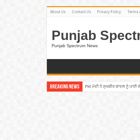
About Us
Contact Us
Privacy Policy
Terms 
Punjab Spect
Punjab Spectrum News
Breaking News
PM ਮੋਦੀ ਨੇ ਸੁਖਬੀਰ ਬਾਦਲ ਨੂੰ ਪਾਈ ਜੱ
ਚੱਲਦੀ ਫਿਲਮ ”ਚ ਕਿਸੇ ਦਾ ਹੋਇਆ ਢਿੱ