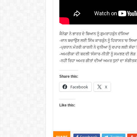
ਕੈਨੇਡਾ ਨੇ ਭਾਰਤ ਦੇ ਬਿਆਨ ਨੂੰ ਗੁਮਰਾਹਕੁੰਨ ਦੱਸਿਆ
-ਜਾਨ ਬਚਾਉਣ ਲਈ ਸਿੱਖ ਕਾਰਕੁੰਨ ਨੂੰ ਹਿਰਾਸਤ ‘ਚ ਲਿਆ
-ਪ੍ਰਧਾਨ ਮੰਤਰੀ ਕਾਰਨੀ ਨੇ ਦੁਨੀਆ ਨੂੰ ਵਪਾਰ ਲਈ ਸੱਦਾ 
-ਅਮਰੀਕਾ ਦੀ ਬਦਲੀ ‘ਸੰਸਾਰ-ਨੀਤੀ’ ਨੂੰ ਸਮਝਣ ਦੀ ਲੋੜ
-ਨਹੀਂ ਰਿਹਾ ਅਮਰ ਗੀਤਾਂ ਦੀਆਂ ਅਮਰ ਧੁਨਾਂ ਦਾ ਸੰਗੀਤਕ
Share this:
Facebook
X
Like this: