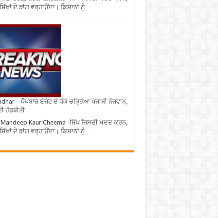
ਿੱਖਾਂ ਦੇ ਡਾਂਗ ਵਰ੍ਹਾਉਂਦਾ। ਕਿਸਾਨਾਂ ਨੂੰ …
ndhar – ਧੋਖੇਬਾਜ਼ ਏਜੰਟ ਦੇ ਧੱਕੇ ਚੜ੍ਹਿਆ ਪੰਜਾਬੀ ਨੌਜਵਾਨ,
ਈ ਹੱਡਬੀਤੀ
 Mandeep Kaur Cheema -ਸਿੱਖ ਜਿਸਦੀ ਮਦਦ ਕਰਨ,
ਿੱਖਾਂ ਦੇ ਡਾਂਗ ਵਰ੍ਹਾਉਂਦਾ। ਕਿਸਾਨਾਂ ਨੂੰ …