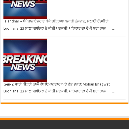
Jalandhar – ਧੋਖੇਬਾਜ਼ ਏਜੰਟ ਦੇ ਧੱਕੇ ਚੜ੍ਹਿਆ ਪੰਜਾਬੀ ਨੌਜਵਾਨ, ਸੁਣਾਈ ਹੱਡਬੀਤੀ
Ludhiana: 23 ਸਾਲਾ ਗਾਇਕਾ ਨੇ ਕੀਤੀ ਖੁਦਕੁਸ਼ੀ, ਪਰਿਵਾਰ ਦਾ ਰੋ-ਰੋ ਬੁਰਾ ਹਾਲ …
Gen-Z ਸਾਡੀ ਪੀੜ੍ਹੀ ਨਾਲੋਂ ਵੱਧ ਇਮਾਨਦਾਰ ਅਤੇ ਦੇਸ਼ ਭਗਤ: Mohan Bhagwat
Ludhiana: 23 ਸਾਲਾ ਗਾਇਕਾ ਨੇ ਕੀਤੀ ਖੁਦਕੁਸ਼ੀ, ਪਰਿਵਾਰ ਦਾ ਰੋ-ਰੋ ਬੁਰਾ ਹਾਲ …