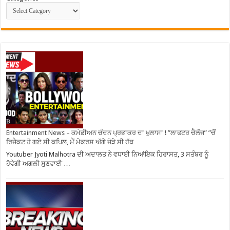
Entertainment News – ਕਮੇਡੀਅਨ ਚੰਦਨ ਪ੍ਰਭਾਕਰ ਦਾ ਖੁਲਾਸਾ ! ”ਲਾਫਟਰ ਚੈਲੇਂਜ” ”ਚੋਂ
ਰਿਜੈਕਟ ਹੋ ਗਏ ਸੀ ਕਪਿਲ, ਮੈਂ ਮੇਕਰਸ ਅੱਗੇ ਜੋੜੇ ਸੀ ਹੱਥ
Youtuber Jyoti Malhotra ਦੀ ਅਦਾਲਤ ਨੇ ਵਧਾਈ ਨਿਆਂਇਕ ਹਿਰਾਸਤ, 3 ਸਤੰਬਰ ਨੂੰ
ਹੋਵੇਗੀ ਅਗਲੀ ਸੁਣਵਾਈ …