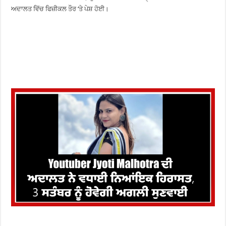
ਅਦਾਲਤ ਵਿੱਚ ਫਿਜ਼ੀਕਲ ਤੌਰ ‘ਤੇ ਪੇਸ਼ ਹੋਈ।