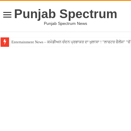
Punjab Spectrum
Punjab Spectrum News
Entertainment News – ਕਮੇਡੀਅਨ ਚੰਦਨ ਪ੍ਰਭਾਕਰ ਦਾ ਖੁਲਾਸਾ ! ”ਲਾਫਟਰ ਚੈਲੇਂਜ” ”ਚੋਂ ਰ