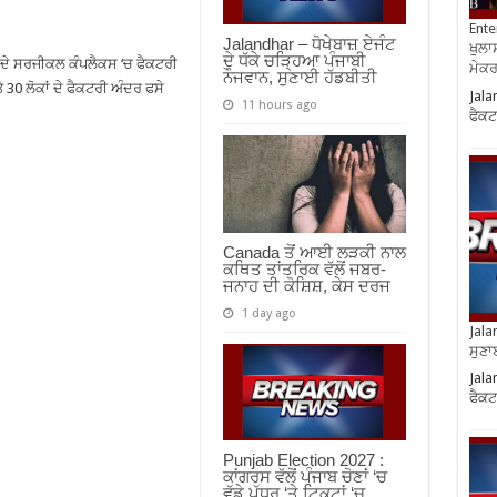
Ente
Jalandhar – ਧੋਖੇਬਾਜ਼ ਏਜੰਟ
ਖੁਲਾਸ
ਦੇ ਧੱਕੇ ਚੜ੍ਹਿਆ ਪੰਜਾਬੀ
ਦੇ ਸਰਜੀਕਲ ਕੰਪਲੈਕਸ ‘ਚ ਫੈਕਟਰੀ
ਮੇਕਰਸ
ਨੌਜਵਾਨ, ਸੁਣਾਈ ਹੱਡਬੀਤੀ
30 ਲੋਕਾਂ ਦੇ ਫੈਕਟਰੀ ਅੰਦਰ ਫਸੇ
Jala
11 hours ago
ਫੈਕਟ
Canada ਤੋਂ ਆਈ ਲੜਕੀ ਨਾਲ
ਕਥਿਤ ਤਾਂਤਰਿਕ ਵੱਲੋਂ ਜਬਰ-
ਜਨਾਹ ਦੀ ਕੋਸ਼ਿਸ਼, ਕੇਸ ਦਰਜ
1 day ago
Jala
ਸੁਣਾ
Jala
ਫੈਕਟ
Punjab Election 2027 :
ਕਾਂਗਰਸ ਵੱਲੋਂ ਪੰਜਾਬ ਚੋਣਾਂ ‘ਚ
ਵੱਡੇ ਪੱਧਰ ‘ਤੇ ਟਿਕਟਾਂ ‘ਚ