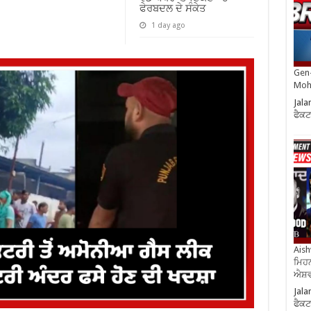
ਫੇਰਬਦਲ ਦੇ ਸੰਕੇਤ
1 day ago
Gen-
Moh
Jala
ਫੈਕਟ
Aish
ਮਿਹਨ
ਐਸ਼ਵ
Jala
ਫੈਕਟ