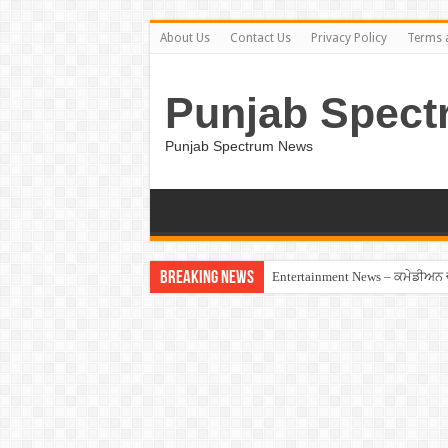
About Us
Contact Us
Privacy Policy
Terms 
Punjab Spect
Punjab Spectrum News
Breaking News
Entertainment News – ਕਮੇਡੀਅਨ ਚੰਦ
Jalandhar – ਧੋਖੇਬਾਜ਼ ਏਜੰਟ ਦੇ ਧੱਕੇ