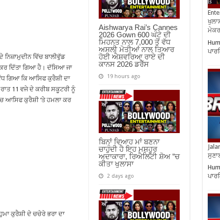
Ente
ਖੁਲਾਸ
Aishwarya Rai’s Cannes
ਮੇਕਰਸ
2026 Gown 600 ਘੰਟੇ ਦੀ
ਮਿਹਨਤ ਨਾਲ 7,000 ਤੋਂ ਵੱਧ
Huma
ਅਸਲੀ ਮੋਤੀਆਂ ਨਾਲ ਤਿਆਰ
ਪਾਰਕ
ਹੋਈ ਐਸ਼ਵਰਿਆ ਰਾਏ ਦੀ
ਨਿਜ਼ਾਮੁਦੀਨ ਵਿੱਚ ਬਾਲੀਵੁੱਡ
ਕਾਨਸ 2026 ਡਰੈੱਸ
 ਕਰ ਦਿੱਤਾ ਗਿਆ ਹੈ। ਦੱਸਿਆ ਜਾ
19 hours ago
ਾ ਵੱਧ ਗਿਆ ਕਿ ਆਸਿਫ ਕੁਰੈਸ਼ੀ ਦਾ
ਤ 11 ਵਜੇ ਦੇ ਕਰੀਬ ਸਕੂਟਰੀ ਨੂੰ
ੱਚ ਆਸਿਫ ਕੁਰੈਸ਼ੀ ‘ਤੇ ਹਮਲਾ ਕਰ
ਬਿਨਾਂ ਵਿਆਹ ਮਾਂ ਬਣਨਾ
Jala
ਚਾਹੁੰਦੀ ਹੈ ਇਹ ਮਸ਼ਹੂਰ
ਸੁਣਾ
ਅਦਾਕਾਰਾ, ਰਿਐਲਿਟੀ ਸ਼ੋਅ ”ਚ
ਕੀਤਾ ਖੁਲਾਸਾ
Huma
ਪਾਰਕ
2 days ago
ਮਾ ਕੁਰੈਸ਼ੀ ਦੇ ਚਚੇਰੇ ਭਰਾ ਦਾ