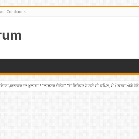
and Conditions
rum
ਨ ਪ੍ਰਭਾਕਰ ਦਾ ਖੁਲਾਸਾ ! ”ਲਾਫਟਰ ਚੈਲੇਂਜ” ”ਚੋਂ ਰਿਜੈਕਟ ਹੋ ਗਏ ਸੀ ਕਪਿਲ, ਮੈਂ ਮੇਕਰਸ ਅੱਗੇ ਜੋੜੇ