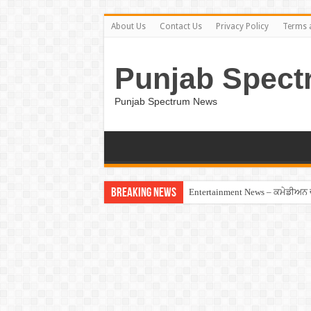
About Us
Contact Us
Privacy Policy
Terms 
Punjab Spect
Punjab Spectrum News
Breaking News
Entertainment News – ਕਮੇਡੀਅਨ ਚੰਦ