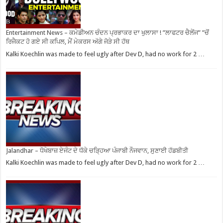
Entertainment News – ਕਮੇਡੀਅਨ ਚੰਦਨ ਪ੍ਰਭਾਕਰ ਦਾ ਖੁਲਾਸਾ ! ”ਲਾਫਟਰ ਚੈਲੇਂਜ” ”ਚੋਂ
ਰਿਜੈਕਟ ਹੋ ਗਏ ਸੀ ਕਪਿਲ, ਮੈਂ ਮੇਕਰਸ ਅੱਗੇ ਜੋੜੇ ਸੀ ਹੱਥ
Kalki Koechlin was made to feel ugly after Dev D, had no work for 2 …
Jalandhar – ਧੋਖੇਬਾਜ਼ ਏਜੰਟ ਦੇ ਧੱਕੇ ਚੜ੍ਹਿਆ ਪੰਜਾਬੀ ਨੌਜਵਾਨ, ਸੁਣਾਈ ਹੱਡਬੀਤੀ
Kalki Koechlin was made to feel ugly after Dev D, had no work for 2 …