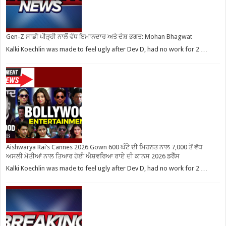
Gen-Z ਸਾਡੀ ਪੀੜ੍ਹੀ ਨਾਲੋਂ ਵੱਧ ਇਮਾਨਦਾਰ ਅਤੇ ਦੇਸ਼ ਭਗਤ: Mohan Bhagwat
Kalki Koechlin was made to feel ugly after Dev D, had no work for 2 …
Aishwarya Rai’s Cannes 2026 Gown 600 ਘੰਟੇ ਦੀ ਮਿਹਨਤ ਨਾਲ 7,000 ਤੋਂ ਵੱਧ
ਅਸਲੀ ਮੋਤੀਆਂ ਨਾਲ ਤਿਆਰ ਹੋਈ ਐਸ਼ਵਰਿਆ ਰਾਏ ਦੀ ਕਾਨਸ 2026 ਡਰੈੱਸ
Kalki Koechlin was made to feel ugly after Dev D, had no work for 2 …