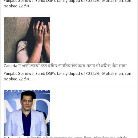
Punjab: Goindwal Sahib DSP’s family duped of ₹22 lakh; Mohali man, son
booked 22 ਲੱਖ …
Canada ਤੋਂ ਆਈ ਲੜਕੀ ਨਾਲ ਕਥਿਤ ਤਾਂਤਰਿਕ ਵੱਲੋਂ ਜਬਰ-ਜਨਾਹ ਦੀ ਕੋਸ਼ਿਸ਼, ਕੇਸ ਦਰਜ
Punjab: Goindwal Sahib DSP’s family duped of ₹22 lakh; Mohali man, son
booked 22 ਲੱਖ …