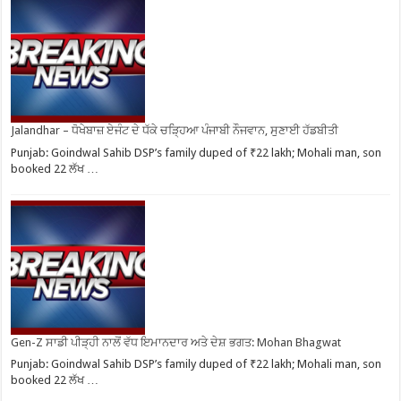
Jalandhar – ਧੋਖੇਬਾਜ਼ ਏਜੰਟ ਦੇ ਧੱਕੇ ਚੜ੍ਹਿਆ ਪੰਜਾਬੀ ਨੌਜਵਾਨ, ਸੁਣਾਈ ਹੱਡਬੀਤੀ
Punjab: Goindwal Sahib DSP’s family duped of ₹22 lakh; Mohali man, son
booked 22 ਲੱਖ …
Gen-Z ਸਾਡੀ ਪੀੜ੍ਹੀ ਨਾਲੋਂ ਵੱਧ ਇਮਾਨਦਾਰ ਅਤੇ ਦੇਸ਼ ਭਗਤ: Mohan Bhagwat
Punjab: Goindwal Sahib DSP’s family duped of ₹22 lakh; Mohali man, son
booked 22 ਲੱਖ …