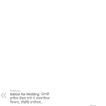
Previous
Babbal Rai Wedding: ਪੰਜਾਬੀ
ਗਾਇਕ ਬੱਬਲ ਰਾਏ ਨੇ ਕਰਵਾਇਆ
ਵਿਆਹ, ਵੀਡੀਓ ਵਾਈਰਲ..
Next