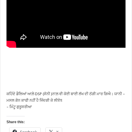
ਕਹਿੰਦੇ ਡੌਲਿਆਂ ਆਲ਼ੇ DSP (ਸੋਨੀ )ਨਾਲ਼ ਵੀ ਕੋਈ ਬਾਈ ਲੱਖ ਦੀ ਠੱਗੀ ਮਾਰ ਗਿਐ। ਯਾਨੀ –
ਮਸਲ ਗੇਨ ਕਾਫੀ ਨਹੀਂ ਹੈ ਜਿੰਦਗੀ ਕੇ ਲੀਏ!!
– ਮਿੰਟੂ ਗੁਰੂਸਰੀਆ
Share this:
Facebook
X