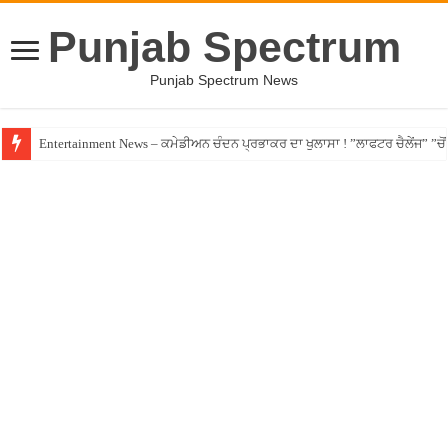
Punjab Spectrum
Punjab Spectrum News
Entertainment News – ਕਮੇਡੀਅਨ ਚੰਦਨ ਪ੍ਰਭਾਕਰ ਦਾ ਖੁਲਾਸਾ ! ”ਲਾਫਟਰ ਚੈਲੇਂਜ” ”ਚੋਂ ਰ