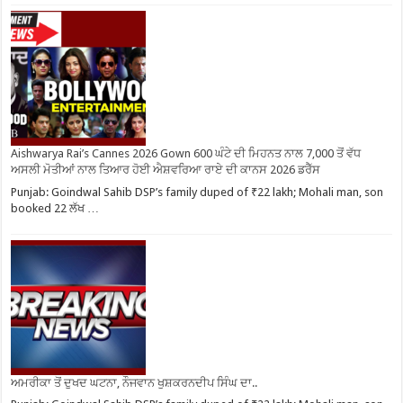
Aishwarya Rai’s Cannes 2026 Gown 600 ਘੰਟੇ ਦੀ ਮਿਹਨਤ ਨਾਲ 7,000 ਤੋਂ ਵੱਧ
ਅਸਲੀ ਮੋਤੀਆਂ ਨਾਲ ਤਿਆਰ ਹੋਈ ਐਸ਼ਵਰਿਆ ਰਾਏ ਦੀ ਕਾਨਸ 2026 ਡਰੈੱਸ
Punjab: Goindwal Sahib DSP’s family duped of ₹22 lakh; Mohali man, son
booked 22 ਲੱਖ …
ਅਮਰੀਕਾ ਤੋਂ ਦੁਖਦ ਘਟਨਾ, ਨੌਜਵਾਨ ਖੁਸ਼ਕਰਨਦੀਪ ਸਿੰਘ ਦਾ..