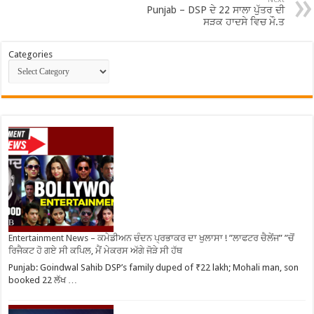
Punjab – DSP ਦੇ 22 ਸਾਲਾ ਪੁੱਤਰ ਦੀ
ਸੜਕ ਹਾਦਸੇ ਵਿਚ ਮੌ.ਤ
Categories
Entertainment News – ਕਮੇਡੀਅਨ ਚੰਦਨ ਪ੍ਰਭਾਕਰ ਦਾ ਖੁਲਾਸਾ ! ”ਲਾਫਟਰ ਚੈਲੇਂਜ” ”ਚੋਂ
ਰਿਜੈਕਟ ਹੋ ਗਏ ਸੀ ਕਪਿਲ, ਮੈਂ ਮੇਕਰਸ ਅੱਗੇ ਜੋੜੇ ਸੀ ਹੱਥ
Punjab: Goindwal Sahib DSP’s family duped of ₹22 lakh; Mohali man, son
booked 22 ਲੱਖ …