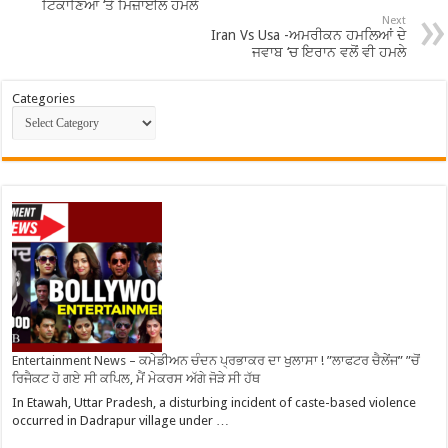
ਟਿਕਾਣਿਆਂ ‘ਤੇ ਮਿਜ਼ਾਈਲ ਹਮਲੇ
Next
Iran Vs Usa -ਅਮਰੀਕਨ ਹਮਲਿਆਂ ਦੇ
ਜਵਾਬ ‘ਚ ਇਰਾਨ ਵਲੋਂ ਵੀ ਹਮਲੇ
Categories
Entertainment News – ਕਮੇਡੀਅਨ ਚੰਦਨ ਪ੍ਰਭਾਕਰ ਦਾ ਖੁਲਾਸਾ ! ”ਲਾਫਟਰ ਚੈਲੇਂਜ” ”ਚੋਂ
ਰਿਜੈਕਟ ਹੋ ਗਏ ਸੀ ਕਪਿਲ, ਮੈਂ ਮੇਕਰਸ ਅੱਗੇ ਜੋੜੇ ਸੀ ਹੱਥ
In Etawah, Uttar Pradesh, a disturbing incident of caste-based violence
occurred in Dadrapur village under …