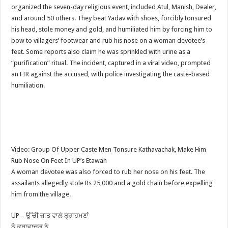
organized the seven-day religious event, included Atul, Manish, Dealer,
and around 50 others. They beat Yadav with shoes, forcibly tonsured
his head, stole money and gold, and humiliated him by forcing him to
bow to villagers’ footwear and rub his nose on a woman devotee’s
feet. Some reports also claim he was sprinkled with urine as a
“purification” ritual. The incident, captured in a viral video, prompted
an FIR against the accused, with police investigating the caste-based
humiliation.
Video: Group Of Upper Caste Men Tonsure Kathavachak, Make Him
Rub Nose On Feet In UP’s Etawah
A woman devotee was also forced to rub her nose on his feet. The
assailants allegedly stole Rs 25,000 and a gold chain before expelling
him from the village.
UP – ਉੱਚੀ ਜਾਤ ਵਾਲੇ ਬ੍ਰਾਹਮਣਾਂ
ਨੇ ਕਥਾਵਾਚਕ ਨੂੰ