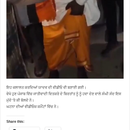
ਇਹ ਜ਼ਲਾਲਤ ਕਰਦਿਆਂ ਯਾਦਵ ਦੀ ਵੀਡੀਓ ਵੀ ਬਣਾਈ ਗਈ।
ਵੇਖੋ ਹੁਣ ਪੰਜਾਬ ਵਿੱਚ ਜਾਤੀਵਾਦੀ ਵਿਤਕਰੇ ਦੇ ਬਿਰਤਾਂਤ ਨੂੰ ਨੂੰ ਹਵਾ ਦੇਣ ਵਾਲੇ ਸੰਘੀ ਸੰਦ ਇਸ
ਮੁੱਦੇ ‘ਤੇ ਕੀ ਬੋਲਦੇ ਨੇ।
ਘਟਨਾ ਦੀਆਂ ਵੀਡੀਓਜ਼ ਕਮੈਂਟਾਂ ਵਿੱਚ ਨੇ।
Share this: