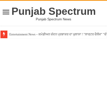
Punjab Spectrum
Punjab Spectrum News
Entertainment News – ਕਮੇਡੀਅਨ ਚੰਦਨ ਪ੍ਰਭਾਕਰ ਦਾ ਖੁਲਾਸਾ ! ”ਲਾਫਟਰ ਚੈਲੇਂਜ” ”ਚੋਂ ਰ