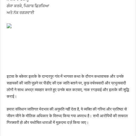
ਗੰਜਾ ਕਰਕੇ, ਪਿਸ਼ਾਬ ਛਿੜਕਿਆ
ਅਤੇ ਨੱਕ ਰਗੜਵਾਈ
इटावा के बकेवर इलाके के दान्दरपुर गांव में भागवत कथा के दौरान कथावाचक और उनके
सहायकों की जाति पूछने पर पीडीए की एक जाति बताने पर, कुछ वर्चस्ववादी और प्रभुत्ववादी
लोगों ने साथ अभद्र व्यवहार करते हुए उनके बाल कटवाए, नाक रगड़वाई और इलाके की शुद्धि
कराई।
हमारा संविधान जातिगत भेदभाव की अनुमति नहीं देता है, ये व्यक्ति की गरिमा और प्रतिष्ठा से
जीवन जीने के मौलिक अधिकार के विरुध्द किया गया अपराध है। सभी आरोपियों की तत्काल
गिरफ़्तारी हो और यथोचित धाराओं में मुक़दमा दर्ज़ किया जाए।