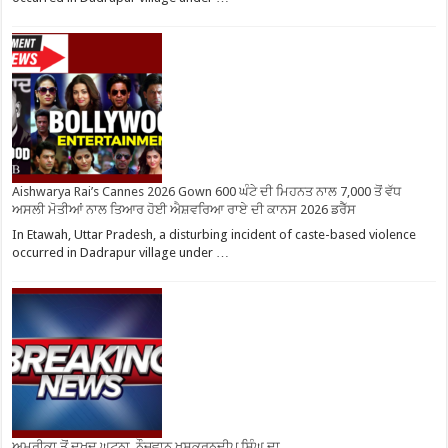
Aishwarya Rai’s Cannes 2026 Gown 600 ਘੰਟੇ ਦੀ ਮਿਹਨਤ ਨਾਲ 7,000 ਤੋਂ ਵੱਧ
ਅਸਲੀ ਮੋਤੀਆਂ ਨਾਲ ਤਿਆਰ ਹੋਈ ਐਸ਼ਵਰਿਆ ਰਾਏ ਦੀ ਕਾਨਸ 2026 ਡਰੈੱਸ
In Etawah, Uttar Pradesh, a disturbing incident of caste-based violence
occurred in Dadrapur village under …
ਅਮਰੀਕਾ ਤੋਂ ਦੁਖਦ ਘਟਨਾ, ਨੌਜਵਾਨ ਖੁਸ਼ਕਰਨਦੀਪ ਸਿੰਘ ਦਾ..