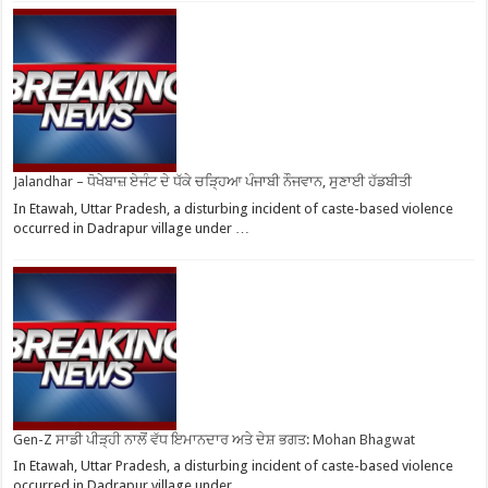
Jalandhar – ਧੋਖੇਬਾਜ਼ ਏਜੰਟ ਦੇ ਧੱਕੇ ਚੜ੍ਹਿਆ ਪੰਜਾਬੀ ਨੌਜਵਾਨ, ਸੁਣਾਈ ਹੱਡਬੀਤੀ
In Etawah, Uttar Pradesh, a disturbing incident of caste-based violence
occurred in Dadrapur village under …
Gen-Z ਸਾਡੀ ਪੀੜ੍ਹੀ ਨਾਲੋਂ ਵੱਧ ਇਮਾਨਦਾਰ ਅਤੇ ਦੇਸ਼ ਭਗਤ: Mohan Bhagwat
In Etawah, Uttar Pradesh, a disturbing incident of caste-based violence
occurred in Dadrapur village under …