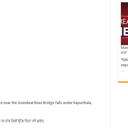
Manj
ਸਰਾਂ
*DR
impo
…
ce near the Goindwal Beas Bridge falls under Kapurthala,
 ਦੇਖੋ ਕਿਵੇਂ ਉੱਡ ਰਿਹਾ ਸੀ ਡਰੋਨ,