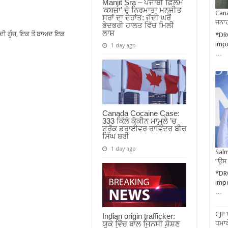
Manjit Sra – ਪੰਜਾਬੀ ਫ਼ਿਲਮ
‘ਕਬਜ਼ਾ’ ਦੇ ਨਿਰਮਾਤਾ ਮਨਜੀਤ
Cana
ਸਰਾਂ ਦਾ ਦੇਹਾਂਤ: ਜੱਦੀ ਘਰੋਂ
ਜਨਾਹ
ਭੇਦਭਰੀ ਹਾਲਤ ਵਿੱਚ ਮਿਲੀ
ਲਾਸ਼
 ਦੀ ਗੂੰਜ, ਇਕ ਤੋਂ ਬਾਅਦ ਇਕ
*DR
impo
1 day ago
…
Canada Cocaine Case:
333 ਕਿੱਲੋ ਕੋਕੀਨ ਮਾਮਲੇ ’ਚ
ਟਰੱਕ ਡਰਾਈਵਰ ਰਾਵਿੰਦਰ ਬੀਰ
ਸਿੰਘ ਬਰੀ
1 day ago
Salm
”ਉਸ
*DR
impo
…
CJP 
Indian origin trafficker:
ਧਮਾਕ
ਯੂਕੇ ਵਿੱਚ ਬਾਲ ਜਿਨਸੀ ਸ਼ੋਸ਼ਣ