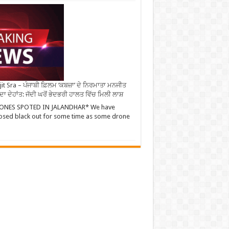
it Sra – ਪੰਜਾਬੀ ਫ਼ਿਲਮ ‘ਕਬਜ਼ਾ’ ਦੇ ਨਿਰਮਾਤਾ ਮਨਜੀਤ
 ਦਾ ਦੇਹਾਂਤ: ਜੱਦੀ ਘਰੋਂ ਭੇਦਭਰੀ ਹਾਲਤ ਵਿੱਚ ਮਿਲੀ ਲਾਸ਼
ONES SPOTED IN JALANDHAR* We have
sed black out for some time as some drone