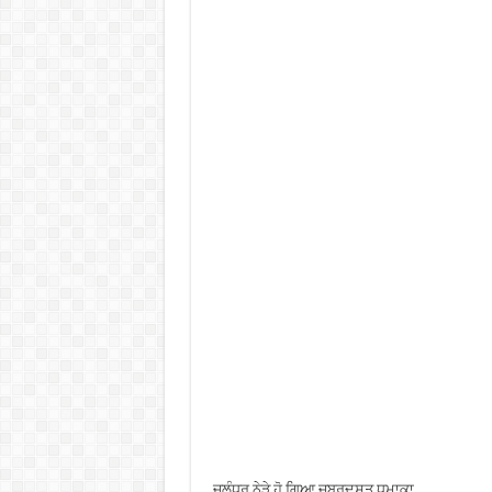
ਜਲੰਧਰ ਨੇੜੇ ਹੋ ਗਿਆ ਜ਼ਬਰਦਸਤ ਧਮਾਕਾ,