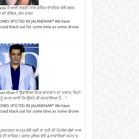
da ਤੋਂ ਆਈ ਲੜਕੀ ਨਾਲ ਕਥਿਤ ਤਾਂਤਰਿਕ ਵੱਲੋਂ ਜਬਰ-
 ਦੀ ਕੋਸ਼ਿਸ਼, ਕੇਸ ਦਰਜ
ONES SPOTED IN JALANDHAR* We have
sed black out for some time as some drone
an Khan ਨੇ ਉਡਾਇਆ ਰੈਪਰ ਬਾਦਸ਼ਾਹ ਦਾ ਮਜ਼ਾਕ, ਕਿਹਾ-
 ਨੂੰ ਸਮਝ ਆਈ ਕਿ ਉਸਨੇ ਕੀ ਸਮਝਾਇਆ ਹੈ…”
ONES SPOTED IN JALANDHAR* We have
sed black out for some time as some drone
ਪ੍ਰਦਰਸ਼ਨ ‘ਚ ISI ਵੱਲੋਂ ਰਚੀ ਜਾ ਰਹੀ ਸੀ ਪੈਟਰੋਲ ਬੰਬਾਂ ਨਾਲ
ੇ ਦੀ ਸਾਜਿਸ਼ ! ਪੰਜਾਬ ਪੁਲਿਸ ਵੱਲੋਂ 4 ਨਾਬਾਲਿਗਾਂ ਸਮੇਤ 9