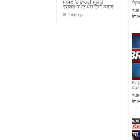
ਮਾਮਲੇ ’ਚ ਭਾਰਤੀ ਮੂਲ ਦੇ
ਗ੍ਰਿ
ਤਸਕਰ ਸਮੇਤ ਪੰਜ ਦੋਸ਼ੀ ਕਰਾਰ
*DR
1 day ago
impo
…
Punja
ਪੱਧਰ 
*DR
impo
…