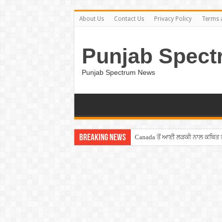
About Us
Contact Us
Privacy Policy
Terms 
Punjab Spect
Punjab Spectrum News
Breaking News
Canada ਤੋਂ ਆਈ ਲੜਕੀ ਨਾਲ ਕਥਿਤ ਤਾਂ