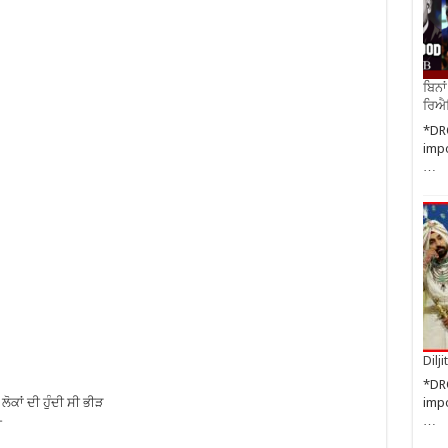
ਬਿਨਾ
ਰਿਐਲ
*DR
impo
…
Dilj
*DR
impo
ਲੋਕਾਂ ਦੀ ਹੁੰਦੀ ਸੀ ਭੀੜ
…
ੀ