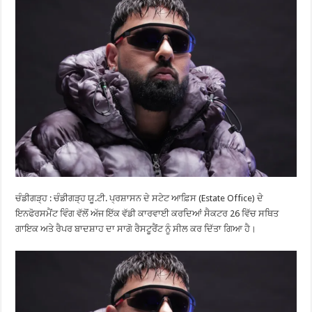
ਚੰਡੀਗੜ੍ਹ : ਚੰਡੀਗੜ੍ਹ ਯੂ.ਟੀ. ਪ੍ਰਸ਼ਾਸਨ ਦੇ ਸਟੇਟ ਆਫ਼ਿਸ (Estate Office) ਦੇ
ਇਨਫੋਰਸਮੈਂਟ ਵਿੰਗ ਵੱਲੋਂ ਅੱਜ ਇੱਕ ਵੱਡੀ ਕਾਰਵਾਈ ਕਰਦਿਆਂ ਸੈਕਟਰ 26 ਵਿੱਚ ਸਥਿਤ
ਗਾਇਕ ਅਤੇ ਰੈਪਰ ਬਾਦਸ਼ਾਹ ਦਾ ਸਾਗੋ ਰੈਸਟੂਰੈਂਟ ਨੂੰ ਸੀਲ ਕਰ ਦਿੱਤਾ ਗਿਆ ਹੈ।