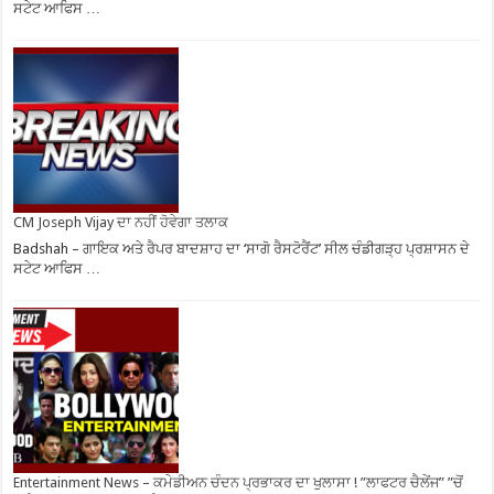
ਸਟੇਟ ਆਫਿਸ …
CM Joseph Vijay ਦਾ ਨਹੀਂ ਹੋਵੇਗਾ ਤਲਾਕ
Badshah – ਗਾਇਕ ਅਤੇ ਰੈਪਰ ਬਾਦਸ਼ਾਹ ਦਾ ‘ਸਾਗੋ ਰੈਸਟੋਰੈਂਟ’ ਸੀਲ ਚੰਡੀਗੜ੍ਹ ਪ੍ਰਸ਼ਾਸਨ ਦੇ
ਸਟੇਟ ਆਫਿਸ …
Entertainment News – ਕਮੇਡੀਅਨ ਚੰਦਨ ਪ੍ਰਭਾਕਰ ਦਾ ਖੁਲਾਸਾ ! ”ਲਾਫਟਰ ਚੈਲੇਂਜ” ”ਚੋਂ