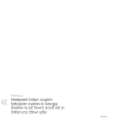
Previous
Newlywed Indian couple’s
helicopter crashes in Georgia
ਜੌਰਜ਼ੀਆ ’ਚ ਨਵੇਂ ਵਿਆਹੇ ਭਾਰਤੀ ਜੋੜੇ ਦਾ
ਹੈਲੀਕਾਪਟਰ ਹੋਇਆ ਕ੍ਰੈਸ਼
Next