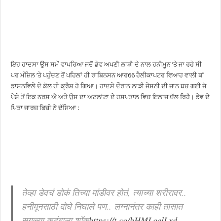
ਇਹ ਹਾਦਸਾ ਉਸ ਸਮੇਂ ਵਾਪਰਿਆ ਜਦੋਂ ਡੇਵ ਅਪਣੀ ਲਾੜੀ ਦੇ ਨਾਲ ਹਨੀਮੂਨ ’ਤੇ ਜਾ ਰਹੇ ਸੀ
ਪਰ ਮੰਜ਼ਿਲ ’ਤੇ ਪਹੁੰਚਣ ਤੋਂ ਪਹਿਲਾਂ ਹੀ ਰਾਬਿਨਸਨ ਆਰ66 ਹੈਲੀਕਾਪਟਰ ਵਿਆਹ ਵਾਲੀ ਥਾਂ
ਡਾਸਨਵਿਲੇ ਦੇ ਕੋਲ ਹੀ ਕ੍ਰੈਸ਼ ਹੋ ਗਿਆ। ਹਾਦਸੇ ਦੌਰਾਨ ਲਾੜੀ ਜੇਸਨੀ ਦੀ ਜਾਨ ਬਚ ਗਈ ਜੋ
ਪੇਸ਼ੇ ਤੋਂ ਇਕ ਨਰਸ ਐ ਅਤੇ ਉਸ ਦਾ ਅਟਲਾਂਟਾ ਦੇ ਹਸਪਤਾਲ ਵਿਚ ਇਲਾਜ ਚੱਲ ਰਿਹੈ। ਡੇਵ ਦੇ
ਪਿਤਾ ਜਾਰਜ਼ ਫਿਜ਼ੀ ਨੇ ਦੱਸਿਆ :
तेव्हा डेवचं डोकं तिच्या मांडीवर होतं, त्याच्या शरीरावर..
हनीमूनसाठी दोघे निघाले पण.. लग्नानंतर काही तासात
सगळ्या कुटुंबाला शॉक
https://t.co/hHMLoelLxd