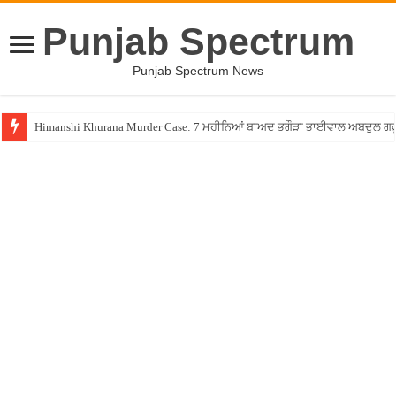
Punjab Spectrum
Punjab Spectrum News
Himanshi Khurana Murder Case: 7 ਮਹੀਨਿਆਂ ਬਾਅਦ ਭਗੌੜਾ ਭਾਈਵਾਲ ਅਬਦੁਲ ਗਫ਼ੂਰੀ 
PM ਮੋਦੀ ਨੇ ਸੁਖਬੀਰ ਬਾਦਲ ਨੂੰ ਪਾਈ ਜੱਫੀ, ਕਿਹਾ- ਹੁਣ ਇਹ ਜੱਫੀ ਨਹੀਂ ਛੁਟੇਗੀ, SAD-BJP ਗ