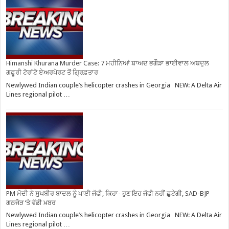
Himanshi Khurana Murder Case: 7 ਮਹੀਨਿਆਂ ਬਾਅਦ ਭਗੌੜਾ ਭਾਈਵਾਲ ਅਬਦੁਲ
ਗਫ਼ੂਰੀ ਟੋਰਾਂਟੋ ਏਅਰਪੋਰਟ ਤੋਂ ਗ੍ਰਿਫ਼ਤਾਰ
Newlywed Indian couple’s helicopter crashes in Georgia NEW: A Delta Air
Lines regional pilot …
PM ਮੋਦੀ ਨੇ ਸੁਖਬੀਰ ਬਾਦਲ ਨੂੰ ਪਾਈ ਜੱਫੀ, ਕਿਹਾ- ਹੁਣ ਇਹ ਜੱਫੀ ਨਹੀਂ ਛੁਟੇਗੀ, SAD-BJP
ਗਠਜੋੜ ‘ਤੇ ਵੱਡੀ ਖ਼ਬਰ
Newlywed Indian couple’s helicopter crashes in Georgia NEW: A Delta Air
Lines regional pilot …