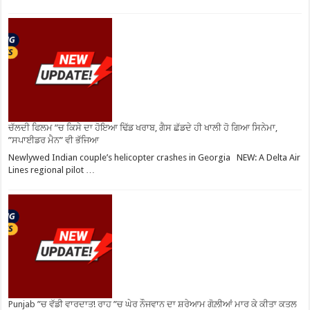
ਚੱਲਦੀ ਫਿਲਮ ”ਚ ਕਿਸੇ ਦਾ ਹੋਇਆ ਢਿੱਡ ਖਰਾਬ, ਗੈਸ ਛੱਡਦੇ ਹੀ ਖਾਲੀ ਹੋ ਗਿਆ ਸਿਨੇਮਾ,
”ਸਪਾਈਡਰ ਮੈਨ” ਵੀ ਭੱਜਿਆ
Newlywed Indian couple’s helicopter crashes in Georgia NEW: A Delta Air
Lines regional pilot …
Punjab ”ਚ ਵੱਡੀ ਵਾਰਦਾਤ! ਰਾਹ ”ਚ ਘੇਰ ਨੌਜਵਾਨ ਦਾ ਸ਼ਰੇਆਮ ਗੋਲ਼ੀਆਂ ਮਾਰ ਕੇ ਕੀਤਾ ਕਤਲ