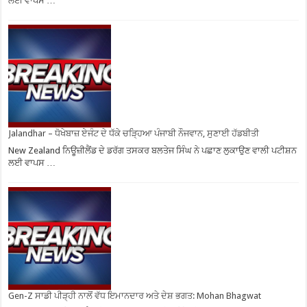
ਲਈ ਵਾਪਸ …
Jalandhar – ਧੋਖੇਬਾਜ਼ ਏਜੰਟ ਦੇ ਧੱਕੇ ਚੜ੍ਹਿਆ ਪੰਜਾਬੀ ਨੌਜਵਾਨ, ਸੁਣਾਈ ਹੱਡਬੀਤੀ
New Zealand ਨਿਊਜ਼ੀਲੈਂਡ ਦੇ ਡਰੱਗ ਤਸਕਰ ਬਲਤੇਜ ਸਿੰਘ ਨੇ ਪਛਾਣ ਲੁਕਾਉਣ ਵਾਲੀ ਪਟੀਸ਼ਨ
ਲਈ ਵਾਪਸ …
Gen-Z ਸਾਡੀ ਪੀੜ੍ਹੀ ਨਾਲੋਂ ਵੱਧ ਇਮਾਨਦਾਰ ਅਤੇ ਦੇਸ਼ ਭਗਤ: Mohan Bhagwat