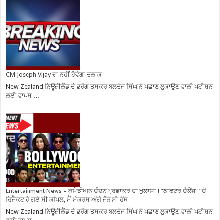
CM Joseph Vijay ਦਾ ਨਹੀਂ ਹੋਵੇਗਾ ਤਲਾਕ
New Zealand ਨਿਊਜ਼ੀਲੈਂਡ ਦੇ ਡਰੱਗ ਤਸਕਰ ਬਲਤੇਜ ਸਿੰਘ ਨੇ ਪਛਾਣ ਲੁਕਾਉਣ ਵਾਲੀ ਪਟੀਸ਼ਨ
ਲਈ ਵਾਪਸ …
Entertainment News – ਕਮੇਡੀਅਨ ਚੰਦਨ ਪ੍ਰਭਾਕਰ ਦਾ ਖੁਲਾਸਾ ! ”ਲਾਫਟਰ ਚੈਲੇਂਜ” ”ਚੋਂ
ਰਿਜੈਕਟ ਹੋ ਗਏ ਸੀ ਕਪਿਲ, ਮੈਂ ਮੇਕਰਸ ਅੱਗੇ ਜੋੜੇ ਸੀ ਹੱਥ
New Zealand ਨਿਊਜ਼ੀਲੈਂਡ ਦੇ ਡਰੱਗ ਤਸਕਰ ਬਲਤੇਜ ਸਿੰਘ ਨੇ ਪਛਾਣ ਲੁਕਾਉਣ ਵਾਲੀ ਪਟੀਸ਼ਨ